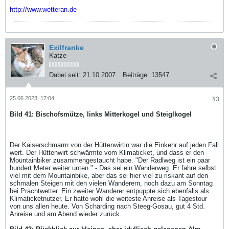
http://www.wetteran.de
Exilfranke
Katze
Dabei seit:
21.10.2007
Beiträge:
13547
25.06.2023, 17:04
#3
Bild 41: Bischofsmütze, links Mitterkogel und Steiglkogel
Der Kaiserschmarrn von der Hüttenwirtin war die Einkehr auf jeden Fall
wert. Der Hüttenwirt schwärmte vom Klimaticket, und dass er den
Mountainbiker zusammengestaucht habe. "Der Radlweg ist ein paar
hundert Meter weiter unten." - Das sei ein Wanderweg. Er fahre selbst
viel mit dem Mountainbike, aber das sei hier viel zu riskant auf den
schmalen Steigen mit den vielen Wanderern, noch dazu am Sonntag
bei Prachtwetter. Ein zweiter Wanderer entpuppte sich ebenfalls als
Klimaticketnutzer. Er hatte wohl die weiteste Anreise als Tagestour
von uns allen heute. Von Schärding nach Steeg-Gosau, gut 4 Std.
Anreise und am Abend wieder zurück.