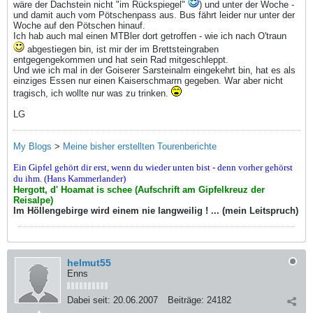
wäre der Dachstein nicht "im Rückspiegel"
) und unter der Woche -
und damit auch vom Pötschenpass aus. Bus fährt leider nur unter der
Woche auf den Pötschen hinauf.
Ich hab auch mal einen MTBler dort getroffen - wie ich nach O'traun
abgestiegen bin, ist mir der im Brettsteingraben
entgegengekommen und hat sein Rad mitgeschleppt.
Und wie ich mal in der Goiserer Sarsteinalm eingekehrt bin, hat es als
einziges Essen nur einen Kaiserschmarrn gegeben. War aber nicht
tragisch, ich wollte nur was zu trinken.
LG
My Blogs
>
Meine bisher erstellten Tourenberichte
Ein Gipfel gehört dir erst, wenn du wieder unten bist - denn vorher gehörst
du ihm. (Hans Kammerlander)
Hergott, d' Hoamat is schee (Aufschrift am Gipfelkreuz der
Reisalpe)
Im Höllengebirge wird einem nie langweilig ! ... (mein Leitspruch)
helmut55
Enns
Dabei seit:
20.06.2007
Beiträge:
24182