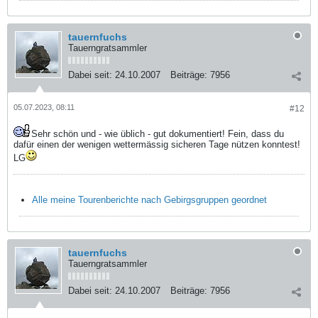
tauernfuchs
Tauerngratsammler
Dabei seit:
24.10.2007
Beiträge:
7956
05.07.2023, 08:11
#12
Sehr schön und - wie üblich - gut dokumentiert! Fein, dass du
dafür einen der wenigen wettermässig sicheren Tage nützen konntest!
LG
Alle meine Tourenberichte nach Gebirgsgruppen geordnet
tauernfuchs
Tauerngratsammler
Dabei seit:
24.10.2007
Beiträge:
7956