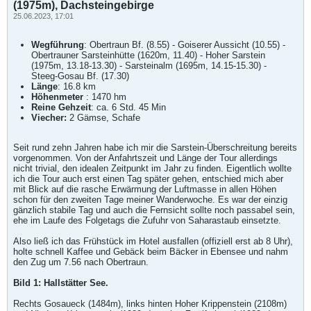
(1975m), Dachsteingebirge
25.06.2023, 17:01
Wegführung
: Obertraun Bf. (8.55) - Goiserer Aussicht (10.55) -
Obertrauner Sarsteinhütte (1620m, 11.40) - Hoher Sarstein
(1975m, 13.18-13.30) - Sarsteinalm (1695m, 14.15-15.30) -
Steeg-Gosau Bf. (17.30)
Länge
: 16.8 km
Höhenmeter
: 1470 hm
Reine Gehzeit
: ca. 6 Std. 45 Min
Viecher:
2 Gämse, Schafe
Seit rund zehn Jahren habe ich mir die Sarstein-Überschreitung bereits
vorgenommen. Von der Anfahrtszeit und Länge der Tour allerdings
nicht trivial, den idealen Zeitpunkt im Jahr zu finden. Eigentlich wollte
ich die Tour auch erst einen Tag später gehen, entschied mich aber
mit Blick auf die rasche Erwärmung der Luftmasse in allen Höhen
schon für den zweiten Tage meiner Wanderwoche. Es war der einzig
gänzlich stabile Tag und auch die Fernsicht sollte noch passabel sein,
ehe im Laufe des Folgetags die Zufuhr von Saharastaub einsetzte.
Also ließ ich das Frühstück im Hotel ausfallen (offiziell erst ab 8 Uhr),
holte schnell Kaffee und Gebäck beim Bäcker in Ebensee und nahm
den Zug um 7.56 nach Obertraun.
Bild 1: Hallstätter See.
Rechts Gosaueck (1484m), links hinten Hoher Krippenstein (2108m)