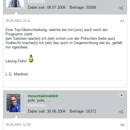
Dabei seit:
08.07.2006
Beiträge:
20068
25.06.2023, 22:11
#7
Eine Top-Überschreitung, welche bei mir (uns) auch noch am
Programm steht
(am Sarstein war(en) ich (wir) schon von der Pötschen-Seite aus).
Vielleicht mache(n) ich (wir) das auch in Gegenrichtung wie du, gefällt
mir irgendwie.
Lässig Felix!
L.G. Manfred
mountainrabbit
pole, pole, ....
Dabei seit:
30.06.2004
Beiträge:
16372
26.06.2023, 12:36
#8