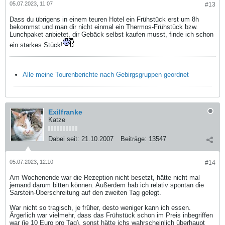
05.07.2023, 11:07
#13
Dass du übrigens in einem teuren Hotel ein Frühstück erst um 8h
bekommst und man dir nicht einmal ein Thermos-Frühstück bzw.
Lunchpaket anbietet, dir Gebäck selbst kaufen musst, finde ich schon
ein starkes Stück!
Alle meine Tourenberichte nach Gebirgsgruppen geordnet
Exilfranke
Katze
Dabei seit:
21.10.2007
Beiträge:
13547
05.07.2023, 12:10
#14
Am Wochenende war die Rezeption nicht besetzt, hätte nicht mal
jemand darum bitten können. Außerdem hab ich relativ spontan die
Sarstein-Überschreitung auf den zweiten Tag gelegt.
War nicht so tragisch, je früher, desto weniger kann ich essen.
Ärgerlich war vielmehr, dass das Frühstück schon im Preis inbegriffen
war (je 10 Euro pro Tag), sonst hätte ichs wahrscheinlich überhaupt