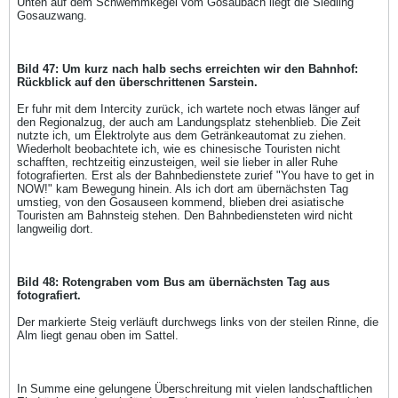
Unten auf dem Schwemmkegel vom Gosaubach liegt die Siedling
Gosauzwang.
Bild 47: Um kurz nach halb sechs erreichten wir den Bahnhof:
Rückblick auf den überschrittenen Sarstein.
Er fuhr mit dem Intercity zurück, ich wartete noch etwas länger auf
den Regionalzug, der auch am Landungsplatz stehenblieb. Die Zeit
nutzte ich, um Elektrolyte aus dem Getränkeautomat zu ziehen.
Wiederholt beobachtete ich, wie es chinesische Touristen nicht
schafften, rechtzeitig einzusteigen, weil sie lieber in aller Ruhe
fotografierten. Erst als der Bahnbedienstete zurief "You have to get in
NOW!" kam Bewegung hinein. Als ich dort am übernächsten Tag
umstieg, von den Gosauseen kommend, blieben drei asiatische
Touristen am Bahnsteig stehen. Den Bahnbediensteten wird nicht
langweilig dort.
Bild 48: Rotengraben vom Bus am übernächsten Tag aus
fotografiert.
Der markierte Steig verläuft durchwegs links von der steilen Rinne, die
Alm liegt genau oben im Sattel.
In Summe eine gelungene Überschreitung mit vielen landschaftlichen