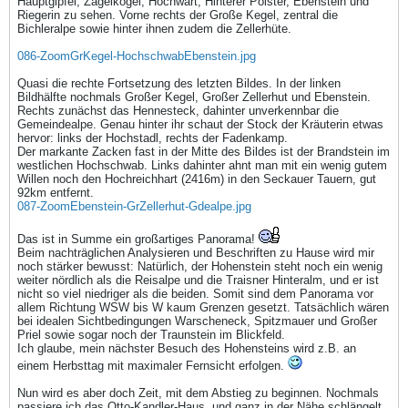
Hauptgipfel, Zagelkogel, Hochwart, Hinterer Polster, Ebenstein und
Riegerin zu sehen. Vorne rechts der Große Kegel, zentral die
Bichleralpe sowie hinter ihnen zudem die Zellerhüte.
086-ZoomGrKegel-HochschwabEbenstein.jpg
Quasi die rechte Fortsetzung des letzten Bildes. In der linken
Bildhälfte nochmals Großer Kegel, Großer Zellerhut und Ebenstein.
Rechts zunächst das Hennesteck, dahinter unverkennbar die
Gemeindealpe. Genau hinter ihr schaut der Stock der Kräuterin etwas
hervor: links der Hochstadl, rechts der Fadenkamp.
Der markante Zacken fast in der Mitte des Bildes ist der Brandstein im
westlichen Hochschwab. Links dahinter ahnt man mit ein wenig gutem
Willen noch den Hochreichhart (2416m) in den Seckauer Tauern, gut
92km entfernt.
087-ZoomEbenstein-GrZellerhut-Gdealpe.jpg
Das ist in Summe ein großartiges Panorama!
Beim nachträglichen Analysieren und Beschriften zu Hause wird mir
noch stärker bewusst: Natürlich, der Hohenstein steht noch ein wenig
weiter nördlich als die Reisalpe und die Traisner Hinteralm, und er ist
nicht so viel niedriger als die beiden. Somit sind dem Panorama vor
allem Richtung WSW bis W kaum Grenzen gesetzt. Tatsächlich wären
bei idealen Sichtbedingungen Warscheneck, Spitzmauer und Großer
Priel sowie sogar noch der Traunstein im Blickfeld.
Ich glaube, mein nächster Besuch des Hohensteins wird z.B. an
einem Herbsttag mit maximaler Fernsicht erfolgen.
Nun wird es aber doch Zeit, mit dem Abstieg zu beginnen. Nochmals
passiere ich das Otto-Kandler-Haus, und ganz in der Nähe schlängelt