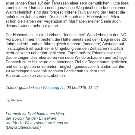
einer langen Rast auf den Terrassen einer sehr gemütlichen Hütte ideal
kombinieren. Und dazu noch ganz neue Wegabschnitte kennenlernen.
Wahrscheinlich sind das fortgeschrittene Frühjahr und der Herbst die
schönsten Jahreszeiten für einen Besuch des Hohensteins. Allein
schon die Farben der Vegetation im Mai haben meiner Seele auch
diesmal wieder sehr gut getan.
Der Hohenstein ist ein durchaus "klassischer" Wanderberg in den NÖ.
Voralpen: Immerhin besteht die Hütte bereits seit dem Beginn des 20.
Jahrhunderts, und es führen gleich mehrere (markierte) Anstiege auf
ihn. Zugleich ist auch seine Umgebung von den Zeitläufen natürlich
nicht gänzlich unberührt geblieben. Forststraßen, Privatbesitz und
Zäune zeigen dies ebenso an wie neue Windbruchzonen und Schläge.
Dennoch ist er bis heute ein lohnendes Ziel für Tagestouren geblieben,
und es ist gottlob unverändert möglich, genussvolle Stunden auf ihm
zu verbringen sowie mit schönen Landschaftsbildern und
Panoramablicken zurückzukehren.
Zuletzt geändert von
Wolfgang A.
;
08.06.2026, 11:42
.
Lg, Wolfgang
Für mich ist Dankbarkeit ein Weg,
der sowohl für den Einzelnen
wie für die Welt zukunftsweisend ist.
(David Steindl-Rast)