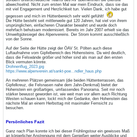
abwechselnd. Nicht zum ersten Mal war mein Eindruck, dass sie das
mit viel Engagement und Herzlichkeit tun. Vielen Dank, ich habe gut
gegessen und mich im Hüttenbereich sehr wohl gefühlt!
Die Hütte besteht seit mittlerweile gut 120 Jahren, hat viel von ihrem
ursprünglichen, einfacheren Charakter bewahrt und wurde doch
mehrfach behutsam modernisiert. Bereits im Jahr 2007 erhielt sie das
Umweltgütesiegel des Alpenvereins. Der Strom kommt ausschließlich
von der Sonne.
Auf der Seite der Hütte zeigt der ÖAV St. Pölten auch diese
Luftaufnahme vom Gipfelbereich des Hohensteins. Da wird deutlich,
dass die Felswände größer und höher sind als man auf den ersten
Blick vermuten könnte.
Drohnenflug_2023.jpg
https://www.alpenverein.at/sankt-poe...ndler_haus.php
An mehreren Plätzen gemeinsam (die beiden Hüttenterrassen, das
Gipfelkreuz, die Felsnasen nahe dem Jahn-Denkmal) bietet der
Hohenstein ein großartiges, umfassendes Panorama. Seit mir noch
stärker bewusst geworden ist, wie weit man vor allem auch Richtung
Westen schauen kann, lockt mich der Gedanke, den Hohenstein das
nächste Mal an einem Herbsttag mit maximaler Fernsicht zu
besuchen.
Persönliches Fazit
Ganz nach Plan konnte ich bei dieser Frühlingstour ein gewisses Maß
an körperlicher Anstrengung mit dem Genießen weiter Ausblicke und