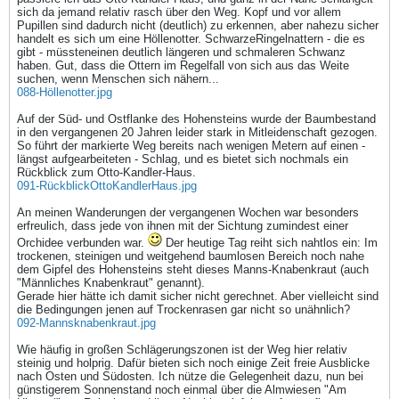
sich da jemand relativ rasch über den Weg. Kopf und vor allem
Pupillen sind dadurch nicht (deutlich) zu erkennen, aber nahezu sicher
handelt es sich um eine Höllenotter. SchwarzeRingelnattern - die es
gibt - müssteneinen deutlich längeren und schmaleren Schwanz
haben. Gut, dass die Ottern im Regelfall von sich aus das Weite
suchen, wenn Menschen sich nähern...
088-Höllenotter.jpg
Auf der Süd- und Ostflanke des Hohensteins wurde der Baumbestand
in den vergangenen 20 Jahren leider stark in Mitleidenschaft gezogen.
So führt der markierte Weg bereits nach wenigen Metern auf einen -
längst aufgearbeiteten - Schlag, und es bietet sich nochmals ein
Rückblick zum Otto-Kandler-Haus.
091-RückblickOttoKandlerHaus.jpg
An meinen Wanderungen der vergangenen Wochen war besonders
erfreulich, dass jede von ihnen mit der Sichtung zumindest einer
Orchidee verbunden war.
Der heutige Tag reiht sich nahtlos ein: Im
trockenen, steinigen und weitgehend baumlosen Bereich noch nahe
dem Gipfel des Hohensteins steht dieses Manns-Knabenkraut (auch
"Männliches Knabenkraut" genannt).
Gerade hier hätte ich damit sicher nicht gerechnet. Aber vielleicht sind
die Bedingungen jenen auf Trockenrasen gar nicht so unähnlich?
092-Mannsknabenkraut.jpg
Wie häufig in großen Schlägerungszonen ist der Weg hier relativ
steinig und holprig. Dafür bieten sich noch einige Zeit freie Ausblicke
nach Osten und Südosten. Ich nütze die Gelegenheit dazu, nun bei
günstigerem Sonnenstand noch einmal über die Almwiesen "Am