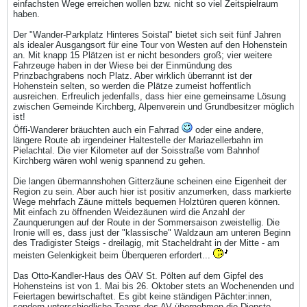
einfachsten Wege erreichen wollen bzw. nicht so viel Zeitspielraum
haben.
Der "Wander-Parkplatz Hinteres Soistal" bietet sich seit fünf Jahren
als idealer Ausgangsort für eine Tour von Westen auf den Hohenstein
an. Mit knapp 15 Plätzen ist er nicht besonders groß; vier weitere
Fahrzeuge haben in der Wiese bei der Einmündung des
Prinzbachgrabens noch Platz. Aber wirklich überrannt ist der
Hohenstein selten, so werden die Plätze zumeist hoffentlich
ausreichen. Erfreulich jedenfalls, dass hier eine gemeinsame Lösung
zwischen Gemeinde Kirchberg, Alpenverein und Grundbesitzer möglich
ist!
Öffi-Wanderer bräuchten auch ein Fahrrad
oder eine andere,
längere Route ab irgendeiner Haltestelle der Mariazellerbahn im
Pielachtal. Die vier Kilometer auf der Soisstraße vom Bahnhof
Kirchberg wären wohl wenig spannend zu gehen.
Die langen übermannshohen Gitterzäune scheinen eine Eigenheit der
Region zu sein. Aber auch hier ist positiv anzumerken, dass markierte
Wege mehrfach Zäune mittels bequemen Holztüren queren können.
Mit einfach zu öffnenden Weidezäunen wird die Anzahl der
Zaunquerungen auf der Route in der Sommersaison zweistellig. Die
Ironie will es, dass just der "klassische" Waldzaun am unteren Beginn
des Tradigister Steigs - dreilagig, mit Stacheldraht in der Mitte - am
meisten Gelenkigkeit beim Überqueren erfordert...
Das Otto-Kandler-Haus des ÖAV St. Pölten auf dem Gipfel des
Hohensteins ist von 1. Mai bis 26. Oktober stets an Wochenenden und
Feiertagen bewirtschaftet. Es gibt keine ständigen Pächter:innen,
sondern unterschiedliche Teams des AV übernehmen die Dienste