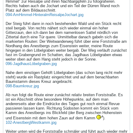
Himmel" zur Reisalpe und ihren Nachbargipfeln zu fotografieren.
Rechts haben auch die Jochart und ein Teil der Dürren Wand noch
Platz auf dem Bildausschnitt.
094-AmHimmel-HinteralmReisalpeJochart.jpg
Der Steig führt dann in noch bestehenden Wald und ein Stück recht
steil bergab. Von rechts nähert sich wieder einmal ein hoher
Gitterzaun, den ich dann bei dem namenlosen Sattel nördlich von
Zittertal durch eine Tür quere. Unmittelbar danach gabeln sich die
markierten Routen: Der Weitwanderweg führt über eine Forststraße am
Nordhang des Anestbergs zum Eisenstein weiter, meine Route
hingegen in den Löbelgraben weiter bergab. Der Weg verläuft zunächst
fast im Grabengrund im Schatten, das Jagdhaus Löbelgraben etwas
weiter oben auf dem Hang steht jedoch in der Sonne.
096-JagdhausLöbelgraben.jpg
Nahe dem einstigen Gehöft Löbelgraben (das schon lang nicht mehr
steht) wurde ein Rastplatz eingerichtet und auf dem benachbarten
Baumstamm dieses Kreuz angebracht.
098-Baumkreuz.jpg
Ab nun folgt die Route einer zunächst relativ breiten Forststraße. Es
ist ein Abschnitt ohne besondere Höhepunkte, auf dem man
andererseits aber die Eindrücke des Tages gut noch einmal Revue
passieren lassen kann. Richtung Südosten kommt ein Stück vom
Kamm des Anestbergs ins Blickfeld (der Berg zwischen Hohenstein
und Eisenstein mit dem hohen Zaun auf dem Kamm
).
102-AnestbergWestkamm.jpg
Weiter unten wird die Forststraße schmäler und führt auch wieder mehr