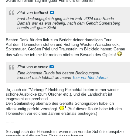
würde ich einen Tag mit guter Fernsicht empfehlen.
Zitat von
helferst
Fast deckungsgleich ging ich im Feb. 2024 eine Runde.
Damals war es erst nebelig, nach dem Gehöft Sumetsberg
bereits mit guter Sicht.
Besten Dank für den link zum Bericht deiner damaligen Tour!
Auf dem Hohenstein stehen und Richtung Westen Warscheneck,
Spitzmauer, Großen Priel und Traunstein im Blickfeld haben: Genau
das wünsche ich mir für meinen nächsten Besuch des Gipfels!
Zitat von
maxrax
Eine lohnende Runde bei besten Bedingungen!
Erinnert mich lebhaft an meine
Tour vor fünf Jahren
.
Ja, auch die "Vorberge" Richtung Pielachtal bieten immer wieder
schöne Ausblicke (zum Ötscher etc.), und die Landschaft ist
insgesamt ansprechend.
Den Steilanstieg oberhalb des Gehöfts Schöngraben habe ich
offenkundig perfekt verdrängt.
(Auf dieser Route habe ich den
Hohenstein vor etlichen Jahren erstmals bestiegen.)
--- ---
So zeigt sich der Hohenstein, wenn man von der Schönleitenspitze