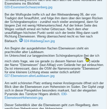
Eisensteins ins Blickfeld.
020-EisensteinSchwarzenberg.jpg
Bei der Wolfsgrube treffe ich auf den Weitwanderweg 06, der von
Tradigist dort hinaufführt, und folge ihm dann über den langen Rücken
der Schöngrabenspitze - zunähst noch steiler ansteigend, dann für
längere Zeit mit wenig Höhenunterschied. Auf der linken Seite des
Weges verläuft erneut ein hoher Gitterzaun. Nach dem eher
unauffälligen höchsten Punkt senkt sich der breite Weg dann sanft
Richtung Ebenwiesen. Wenig überraschend riecht es hier nach
Bärlauch.
024-WaldwegZaun.jpg
Am Beginn der ausgedehnten flachen Ebenwiesen steht ein
prachtvoller alter Laubbaum.
Im Unterschied zur langgestreckten Schöngrabenspitze (bei der ich
mich stets frage, wie sie gerade zu diesem Namen kam
) würde
der Name "Ebenwiesen" (laut AMap) vom Gelände her gut einleuchten.
Da ist interessant, dass die OSM die Namensvariante "Eberwiesen"
für eine kleinere Lichtung etwas weiter östlich anführt!
027-Ebenwiesen-alterLaubbaum.jpg
Am wohl schönsten Platz entlang meiner Anstiegsroute öffnet sich der
Blick über die Ebenwiesen zum Hohenstein im Süden. Der Gipfel zeigt
sich in dieser Perspektive besonders markant, fast der eleganten
Pyramide des Türnitzer Högers ähnlich.
030-
EbenwiesenHohenstein.jpg
Dieser Seitenblick über die Ebenwiesen geht zum Riegelberg, dem
westlichen Nebenkamm des Hohensteins.