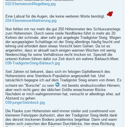
032-EbenwiesenRiegelberg.jpg
Eine Labsal für die Augen, die keine weiteren Worte benötigt.
034-EbenwiesenMarkierung.jpg
Nun fehlen mir nur mehr die gut 250 Höhenmeter des Schlussanstiegs
zum Hohenstein. Durch seine steile Nordflanke führt in mehr als 20
Kehren der schmale, aber sehr gut angelegte Tradigister Steig. Wegen
der ausgeprägten Schattlage ist der Steig allerdings häufig feucht und
lehmig und erfordert dann etwas Vorsicht beim Gehen. Da ist es
angenehm, dass er aktuell nach einigen warmen Wochen mit wenig
Niederschlag für seine Verhältnisse recht trocken ist. Speziell die
unteren Kehren führen dafür zur Zeit durch ein wahres Bärlauch-Meer.
038-TradigisterSteig-Bärlauch.jpg
Seit Jahren ist bekannt, dass sich im felsigen Gipfelbereich des
Hohensteins eine Steinbock-Population angesiedelt hat. Und
tatsächlich begegne ich auf dem Tradigister Steig einem von ihnen. Es
scheint ein "Bursche" zu sein
, mit bereits eindrucksvollen Hörnern,
aber noch nicht ganz der üblichen Größe erwachsener Böcke.
Nachdem er mich wahrgenommen hat, versucht er allerdings eher, auf
Abstand zu gehen.
039-jungerSteinbock.jpg
Die Flanke zum Hohenstein wird immer steiler und zunehmend von
kleineren Felsrippen durhsetzt, aber der Tradigister Steig bleibt dank
des derzeit trockenen Bodens problemlos begehbar. Dann und wann
bieten sich zwischen den Bäumen Durchblicke, hier etwa Richtung