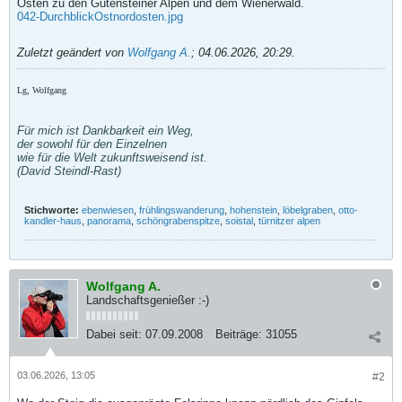
Osten zu den Gutensteiner Alpen und dem Wienerwald.
042-DurchblickOstnordosten.jpg
Zuletzt geändert von
Wolfgang A.
;
04.06.2026, 20:29
.
Lg, Wolfgang
Für mich ist Dankbarkeit ein Weg,
der sowohl für den Einzelnen
wie für die Welt zukunftsweisend ist.
(David Steindl-Rast)
Stichworte:
ebenwiesen
,
frühlingswanderung
,
hohenstein
,
löbelgraben
,
otto-
kandler-haus
,
panorama
,
schöngrabenspitze
,
soistal
,
türnitzer alpen
Wolfgang A.
Landschaftsgenießer :-)
Dabei seit:
07.09.2008
Beiträge:
31055
03.06.2026, 13:05
#2