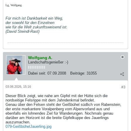
Lg, Wolfgang
Für mich ist Dankbarkeit ein Weg,
der sowohl für den Einzelnen
wie für die Welt zukunftsweisend ist.
(David Steindl-Rast)
Wolfgang A.
Landschaftsgenießer :-)
Dabei seit:
07.09.2008
Beiträge:
31055
03.06.2026, 15:16
#3
Dieser Blick zeigt, wie nahe am Gipfel mit der Hütte sich die
nordseitige Felsrippe mit dem Jahndenkmal befindet.
Genau über den Felsen steht der Geißbühel südlich von Rabenstein,
der erste markantere Voralpenberg vom Alpenvorland aus und
ebenfalls ein lohnendes Ziel für Wanderungen. Nochmals genau
darüber am Horizont ist die breite Gipfelkuppe des Jauerlings
auszumachen.
079-GeißbühelJauerling.jpg