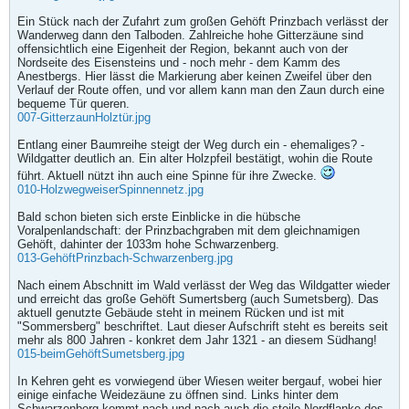
Ein Stück nach der Zufahrt zum großen Gehöft Prinzbach verlässt der
Wanderweg dann den Talboden. Zahlreiche hohe Gitterzäune sind
offensichtlich eine Eigenheit der Region, bekannt auch von der
Nordseite des Eisensteins und - noch mehr - dem Kamm des
Anestbergs. Hier lässt die Markierung aber keinen Zweifel über den
Verlauf der Route offen, und vor allem kann man den Zaun durch eine
bequeme Tür queren.
007-GitterzaunHolztür.jpg
Entlang einer Baumreihe steigt der Weg durch ein - ehemaliges? -
Wildgatter deutlich an. Ein alter Holzpfeil bestätigt, wohin die Route
führt. Aktuell nützt ihn auch eine Spinne für ihre Zwecke.
010-HolzwegweiserSpinnennetz.jpg
Bald schon bieten sich erste Einblicke in die hübsche
Voralpenlandschaft: der Prinzbachgraben mit dem gleichnamigen
Gehöft, dahinter der 1033m hohe Schwarzenberg.
013-GehöftPrinzbach-Schwarzenberg.jpg
Nach einem Abschnitt im Wald verlässt der Weg das Wildgatter wieder
und erreicht das große Gehöft Sumertsberg (auch Sumetsberg). Das
aktuell genutzte Gebäude steht in meinem Rücken und ist mit
"Sommersberg" beschriftet. Laut dieser Aufschrift steht es bereits seit
mehr als 800 Jahren - konkret dem Jahr 1321 - an diesem Südhang!
015-beimGehöftSumetsberg.jpg
In Kehren geht es vorwiegend über Wiesen weiter bergauf, wobei hier
einige einfache Weidezäune zu öffnen sind. Links hinter dem
Schwarzenberg kommt nach und nach auch die steile Nordflanke des