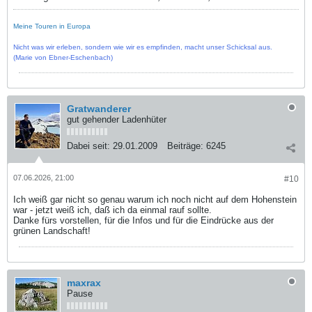
Meine Touren in Europa
Nicht was wir erleben, sondern wie wir es empfinden, macht unser Schicksal aus.
(Marie von Ebner-Eschenbach)
Gratwanderer
gut gehender Ladenhüter
Dabei seit:
29.01.2009
Beiträge:
6245
07.06.2026, 21:00
#10
Ich weiß gar nicht so genau warum ich noch nicht auf dem Hohenstein
war - jetzt weiß ich, daß ich da einmal rauf sollte.
Danke fürs vorstellen, für die Infos und für die Eindrücke aus der
grünen Landschaft!
maxrax
Pause