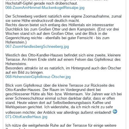
Hochstaff-Gipfel gerade noch drüberschaut.
066-ZoomAmHimmel-MuckenkogelReisalpe.jpg
Der Schneeberg verdient natürlich eine eigene Zoomaufnahme, zumal
sie seine Höhe eindrucksvoll deutlich macht.
Rechts davon bietet sich entlang des Höllentals ein interessanter
Durchblick bis zum Großen Otter und dem Kampstein. (Erst vor drei
Wochen stand ich auf dem Großen Otter, und der Blick in die
Gegenrichtung reichte - ebenfalls bei guter Fernsicht - bis zum
Hohenstein.)
067-ZoomHandlesbergSchneeberg.jpg
Westlich des Otto-Kandler-Hauses befindet sich eine zweite, kleinere
Terrasse. An ihrem Ende steht auf einem Felsen das Gipfelkreuz des
Hohensteins.
Besonders attraktiv ist es natürlich, im Hintergrund auch den Ötscher
auf ein Bild zu bringen.
068-HohensteinGipfelkreuz-Ötscher.jpg
Blick vom Gipfelkreuz über die kleine Terrasse zur Rückseite des
Otto-Kandler-Hauses. Der Raum im Vordergrund dient bei
geschlossener Hütte als Not- bzw. Winterraum. Vor Jahren war ich bei
einer Schneeschuhtour einmal schon dankbar dafür, dass er offen
stand. Heute wären dort auf Selbstbedienungsbasis Kaffee und
Mehlspeisen gerichtet. Ich widerstehe, da ich mich nicht zu sehr
vollessen möchte; der Anblick war allerdings äußerst einladend!
071-OttoKandlerHaus.jpg
Ich nütze die weitgehende Ruhe auf der Terrasse für einige weitere