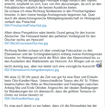
Wo der Steig die ausgeprägte Felsrippe knapp nördlich des Gipfels
erreicht, empfiehlt es sich, kurz von ihm abzuzweigen, da sich an den
Felsabbrüchen natürlich die besten Ausblicke bieten.
Da schaue ich etwa Richtung Nordwesten in den Prinzbachgraben
hinunter, in dem meine heutige Anstiegsroute begonnen hat. Quer
durch die abwechslungsreiche Mittelgebirgslandschaft im Hintergrund
verläuft das Pielachtal.
044-PrinzbachtalPielachtal.jpg
Allein diese Perspektive wäre bereits Grund genug für den kurzen
Abstecher: Die Felswand bietet den perfekten Vordergrund für den
Ötscher rechts am Horizont!
047-BlickEisensteinÖtscher.jpg
Richtung Norden schaue ich über vorwitzige Felszacken zu den
Ebenwiesen und der Schöngrabenspitze entlang meiner Aufstiegsroute
hinunter. Im Hintergrund reicht der Blick über das Alpenvorland bis zu
den Ausläufern des Waldviertels am Horizont. Am Morgen sah es noch
leicht dunstig aus, aber nun bietet sich eine vorzügliche Aussicht!
052-EbenwiesenSchöngrabenspitze.jpg
Mit etwa 12.30 Uhr passt die Zeit nun gut für eine Rast und Einkehr
beim Otto-Kandler-Haus. Unterschiedliche Teams des AV St. Pölten
bewirtschaften die Hütte an Wochenenden und Feiertagen zwischen
Anfang Mai und Ende Oktober. Angesichts der idealen Bedingungen
für Wanderungen bin ich überrascht, dass die größere Terrasse im
Osten nur locker besetzt ist.
056-OttoKandlerHaus.jpg
Es mag auch damit zu tun haben, dass ich die Atmosphäre bei der