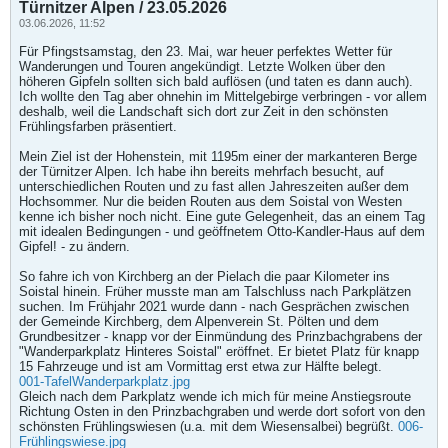
Türnitzer Alpen / 23.05.2026
03.06.2026, 11:52
Für Pfingstsamstag, den 23. Mai, war heuer perfektes Wetter für
Wanderungen und Touren angekündigt. Letzte Wolken über den
höheren Gipfeln sollten sich bald auflösen (und taten es dann auch).
Ich wollte den Tag aber ohnehin im Mittelgebirge verbringen - vor allem
deshalb, weil die Landschaft sich dort zur Zeit in den schönsten
Frühlingsfarben präsentiert.
Mein Ziel ist der Hohenstein, mit 1195m einer der markanteren Berge
der Türnitzer Alpen. Ich habe ihn bereits mehrfach besucht, auf
unterschiedlichen Routen und zu fast allen Jahreszeiten außer dem
Hochsommer. Nur die beiden Routen aus dem Soistal von Westen
kenne ich bisher noch nicht. Eine gute Gelegenheit, das an einem Tag
mit idealen Bedingungen - und geöffnetem Otto-Kandler-Haus auf dem
Gipfel! - zu ändern.
So fahre ich von Kirchberg an der Pielach die paar Kilometer ins
Soistal hinein. Früher musste man am Talschluss nach Parkplätzen
suchen. Im Frühjahr 2021 wurde dann - nach Gesprächen zwischen
der Gemeinde Kirchberg, dem Alpenverein St. Pölten und dem
Grundbesitzer - knapp vor der Einmündung des Prinzbachgrabens der
"Wanderparkplatz Hinteres Soistal" eröffnet. Er bietet Platz für knapp
15 Fahrzeuge und ist am Vormittag erst etwa zur Hälfte belegt.
001-TafelWanderparkplatz.jpg
​
Gleich nach dem Parkplatz wende ich mich für meine Anstiegsroute
Richtung Osten in den Prinzbachgraben und werde dort sofort von den
schönsten Frühlingswiesen (u.a. mit dem Wiesensalbei) begrüßt.
006-
Frühlingswiese.jpg