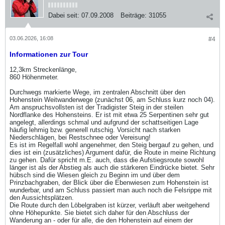
Dabei seit:
07.09.2008
Beiträge:
31055
03.06.2026, 16:08
#4
Informationen zur Tour
12,3km Streckenlänge,
860 Höhenmeter.
Durchwegs markierte Wege, im zentralen Abschnitt über den
Hohenstein Weitwanderwege (zunächst 06, am Schluss kurz noch 04).
Am anspruchsvollsten ist der Tradigister Steig in der steilen
Nordflanke des Hohensteins. Er ist mit etwa 25 Serpentinen sehr gut
angelegt, allerdings schmal und aufgrund der schattseitigen Lage
häufig lehmig bzw. generell rutschig. Vorsicht nach starken
Niederschlägen, bei Restschnee oder Vereisung!
Es ist im Regelfall wohl angenehmer, den Steig bergauf zu gehen, und
dies ist ein (zusätzliches) Argument dafür, die Route in meine Richtung
zu gehen. Dafür spricht m.E. auch, dass die Aufstiegsroute sowohl
länger ist als der Abstieg als auch die stärkeren Eindrücke bietet. Sehr
hübsch sind die Wiesen gleich zu Beginn im und über dem
Prinzbachgraben, der Blick über die Ebenwiesen zum Hohenstein ist
wunderbar, und am Schluss passiert man auch noch die Felsrippe mit
den Aussichtsplätzen.
Die Route durch den Löbelgraben ist kürzer, verläuft aber weitgehend
ohne Höhepunkte. Sie bietet sich daher für den Abschluss der
Wanderung an - oder für alle, die den Hohenstein auf einem der