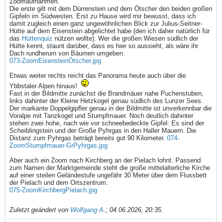
Zoomaufnahmen.
Die erste gilt mit dem Dürrenstein und dem Ötscher den beiden großen
Gipfeln im Südwesten. Erst zu Hause wird mir bewusst, dass ich
damit zugleich einen ganz ungewöhnlichen Blick zur Julius-Seitner-
Hütte auf dem Eisenstein abgelichtet habe (den ich daher natürlich für
das
Hüttenquiz
nützen wollte). Wer die großen Wiesen südlich der
Hütte kennt, staunt darüber, dass es hier so aussieht, als wäre ihr
Dach rundherum von Bäumen umgeben.
073-ZoomEisensteinÖtscher.jpg
Etwas weiter rechts reicht das Panorama heute auch über die
Ybbstaler Alpen hinaus!
Fast in der Bildmitte zunächst die Brandmäuer nahe Puchenstuben,
links dahinter der Kleine Hetzkogel genau südlich des Lunzer Sees.
Der markante Doppelgipfler genau in der Bildmitte ist unverkennbar die
Voralpe mit Tanzkogel und Stumpfmauer. Noch deutlich dahinter
stehen zwei hohe, nach wie vor schneebedeckte Gipfel: Es sind der
Scheiblingstein und der Große Pyhrgas in den Haller Mauern. Die
Distanz zum Pyhrgas beträgt bereits gut 90 Kilometer.
074-
ZoomStumpfmauer-GrPyhrgas.jpg
Aber auch ein Zoom nach Kirchberg an der Pielach lohnt. Passend
zum Namen der Marktgemeinde steht die große mittelalterliche Kirche
auf einer steilen Geländestufe ungefähr 30 Meter über dem Flussbett
der Pielach und dem Ortszentrum.
075-ZoomKirchbergPielach.jpg
Zuletzt geändert von
Wolfgang A.
;
04.06.2026, 20:35
.