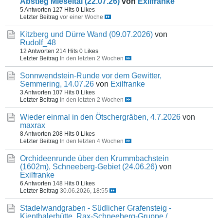
Abstieg Mieseltal (22.07.26)
von
Exilfranke
5 Antworten
127 Hits
0 Likes
Letzter Beitrag
vor einer Woche
Kitzberg und Dürre Wand (09.07.2026)
von
Rudolf_48
12 Antworten
214 Hits
0 Likes
Letzter Beitrag
In den letzten 2 Wochen
Sonnwendstein-Runde vor dem Gewitter,
Semmering, 14.07.26
von
Exilfranke
3 Antworten
107 Hits
0 Likes
Letzter Beitrag
In den letzten 2 Wochen
Wieder einmal in den Ötschergräben, 4.7.2026
von
maxrax
8 Antworten
208 Hits
0 Likes
Letzter Beitrag
In den letzten 4 Wochen
Orchideenrunde über den Krummbachstein
(1602m), Schneeberg-Gebiet (24.06.26)
von
Exilfranke
6 Antworten
148 Hits
0 Likes
Letzter Beitrag
30.06.2026, 18:55
Stadelwandgraben - Südlicher Grafensteig -
Kienthalerhütte, Rax-Schneeberg-Gruppe /