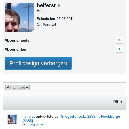
helferst
Hel
Beigetreten: 23.08.2014
Ort: Wein1/4
Abonnements
18
Abonnenten
1
Profildesign verbergen
Filter
helferst
antwortete auf
Grögerlenock, 2296m, Nockberge
(6558)
.
in
Gipfelquiz