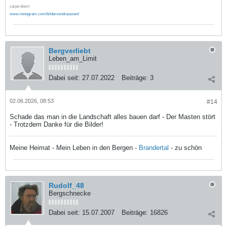
carpe diem!
www.instagram.com/bildervondraussen/
Bergverliebt
Leben_am_Limit
Dabei seit:
27.07.2022
Beiträge:
3
02.06.2026, 08:53
#14
Schade das man in die Landschaft alles bauen darf - Der Masten stört
- Trotzdem Danke für die Bilder!
Meine Heimat - Mein Leben in den Bergen -
Brandertal
- zu schön
Rudolf_48
Bergschnecke
Dabei seit:
15.07.2007
Beiträge:
16826