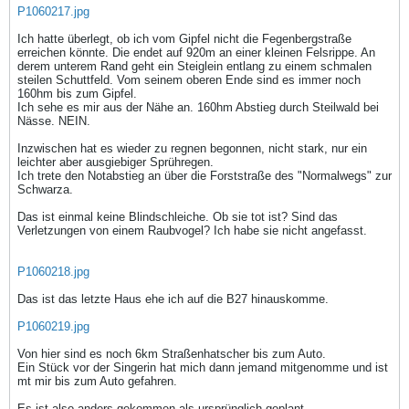
P1060217.jpg
Ich hatte überlegt, ob ich vom Gipfel nicht die Fegenbergstraße
erreichen könnte. Die endet auf 920m an einer kleinen Felsrippe. An
derem unterem Rand geht ein Steiglein entlang zu einem schmalen
steilen Schuttfeld. Vom seinem oberen Ende sind es immer noch
160hm bis zum Gipfel.
Ich sehe es mir aus der Nähe an. 160hm Abstieg durch Steilwald bei
Nässe. NEIN.
Inzwischen hat es wieder zu regnen begonnen, nicht stark, nur ein
leichter aber ausgiebiger Sprühregen.
Ich trete den Notabstieg an über die Forststraße des "Normalwegs" zur
Schwarza.
Das ist einmal keine Blindschleiche. Ob sie tot ist? Sind das
Verletzungen von einem Raubvogel? Ich habe sie nicht angefasst.
P1060218.jpg
Das ist das letzte Haus ehe ich auf die B27 hinauskomme.
P1060219.jpg
Von hier sind es noch 6km Straßenhatscher bis zum Auto.
Ein Stück vor der Singerin hat mich dann jemand mitgenomme und ist
mt mir bis zum Auto gefahren.
Es ist also anders gekommen als ursprünglich geplant.