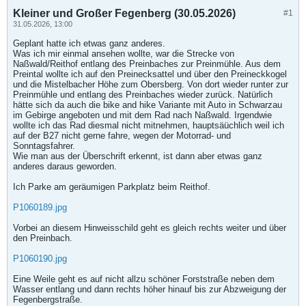
Kleiner und Großer Fegenberg (30.05.2026)
#1
31.05.2026, 13:00
Geplant hatte ich etwas ganz anderes.
Was ich mir einmal ansehen wollte, war die Strecke von
Naßwald/Reithof entlang des Preinbaches zur Preinmühle. Aus dem
Preintal wollte ich auf den Preinecksattel und über den Preineckkogel
und die Mistelbacher Höhe zum Obersberg. Von dort wieder runter zur
Preinmühle und entlang des Preinbaches wieder zurück. Natürlich
hätte sich da auch die bike and hike Variante mit Auto in Schwarzau
im Gebirge angeboten und mit dem Rad nach Naßwald. Irgendwie
wollte ich das Rad diesmal nicht mitnehmen, hauptsäüchlich weil ich
auf der B27 nicht gerne fahre, wegen der Motorrad- und
Sonntagsfahrer.
Wie man aus der Überschrift erkennt, ist dann aber etwas ganz
anderes daraus geworden.
Ich Parke am geräumigen Parkplatz beim Reithof.
P1060189.jpg
Vorbei an diesem Hinweisschild geht es gleich rechts weiter und über
den Preinbach.
P1060190.jpg
Eine Weile geht es auf nicht allzu schöner Forststraße neben dem
Wasser entlang und dann rechts höher hinauf bis zur Abzweigung der
Fegenbergstraße.