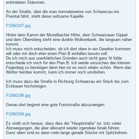
entrindeten Stämmen.
An der Straße, über die man normalerweise von Schwarzau ins
Preintal fährt, steht diese seltsame Kapelle.
P1060197.jpg
Hinter dem Kamm der Mistelbacher Höhe, dem Schwarzauer Gippel
und dem Obersberg steht eine dunkle Wolkenbank, die langsam näher
kommt.
Ich muss mich entscheiden, ob ich dort oben in ein Gewitter kommen
will oder mir doch eher einen Plan B einfallen lassen soll.
Da ich mich aus unerklärlichen Gründen auch nicht ganz fit fühle
entscheide ich mich für den Plan B: Ich werde versuchen den kleinen
Fegenbeg zu besteigen denn hier ist es noch relativ schön. Wenn das
Wetter herüber kommt, kann ich immer noch umdrehen.
Ich muss dazu die Straße in Richtung Schwarzau ein Stück bis zum
Eckbauer hochsteigen.
P1060198.jpg
Genau dort beginnt eine gute Forststraße abzuzweigen.
P1060199.jpg
Es stellt sich heraus, dass dies die "Hauptstraße" ist, totz vieler
Abzweigungen, die aber allesamt wieder irgendwie hinab führen.
Ganz oben sind es dann viele lange gerade Stücke mit Spitzkehren.