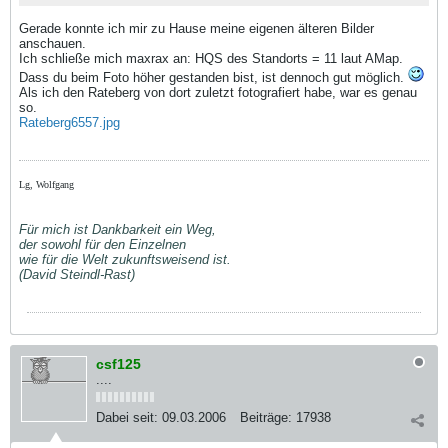
Gerade konnte ich mir zu Hause meine eigenen älteren Bilder
anschauen.
Ich schließe mich maxrax an: HQS des Standorts = 11 laut AMap.
Dass du beim Foto höher gestanden bist, ist dennoch gut möglich.
Als ich den Rateberg von dort zuletzt fotografiert habe, war es genau
so.
Rateberg6557.jpg
Lg, Wolfgang
Für mich ist Dankbarkeit ein Weg,
der sowohl für den Einzelnen
wie für die Welt zukunftsweisend ist.
(David Steindl-Rast)
csf125
....
Dabei seit:
09.03.2006
Beiträge:
17938