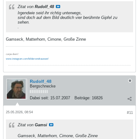
Zitat von
Rudolf_48
Irgendwie seid ihr richtig unterwegs,
sind doch auf dem Bild deutlich vier berühmte Gipfel zu
sehen.
.
Gamseck, Matterhorn, Cimone, Große Zinne
carpe diem!
www.instagram.com/bildervondraussen/
Rudolf_48
Bergschnecke
Dabei seit:
15.07.2007
Beiträge:
16826
25.05.2026, 08:54
#11
Zitat von
Gamsi
Gamseck, Matterhorn, Cimone, Große Zinne