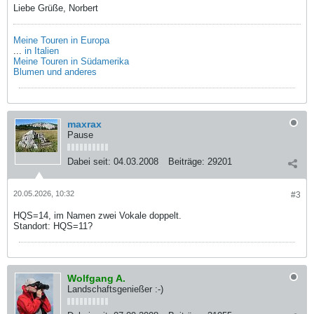
Liebe Grüße, Norbert
Meine Touren in Europa
...
in Italien
Meine Touren in Südamerika
Blumen und anderes
maxrax
Pause
Dabei seit:
04.03.2008
Beiträge:
29201
20.05.2026, 10:32
#3
HQS=14, im Namen zwei Vokale doppelt.
Standort: HQS=11?
Wolfgang A.
Landschaftsgenießer :-)