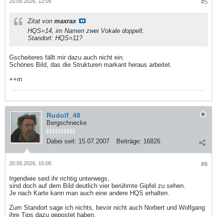
20.05.2026, 12:05
#5
Zitat von
maxrax
HQS=14, im Namen zwei Vokale doppelt.
Standort: HQS=11?
Gscheiteres fällt mir dazu auch nicht ein.
Schönes Bild, das die Strukturen markant heraus arbeitet.
++m
Rudolf_48
Bergschnecke
Dabei seit:
15.07.2007
Beiträge:
16826
20.05.2026, 15:00
#6
Irgendwie seid ihr richtig unterwegs,
sind doch auf dem Bild deutlich vier berühmte Gipfel zu sehen.
Je nach Karte kann man auch eine andere HQS erhalten.
Zum Standort sage ich nichts, bevor nicht auch Norbert und Wolfgang
ihre Tips dazu gepostet haben.