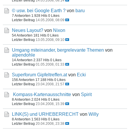
Letzter Beitrag
14.05.2008, 08:14
© usw. bei Google Earth ?
von
baru
7 Antworten
1.928 Hits
0 Likes
Letzter Beitrag
14.05.2008, 08:09
Neues Layout?
von
Nixon
54 Antworten
181 Hits
0 Likes
Letzter Beitrag
13.05.2008, 09:10
Umgang miteinander, bergrelevante Themen
von
alpendohle
14 Antworten
2.337 Hits
0 Likes
Letzter Beitrag
01.05.2008, 01:33
Superforum Gipfeltreffen.at
von
Ecki
156 Antworten
17.188 Hits
0 Likes
Letzter Beitrag
23.04.2008, 21:57
Kompass-Kartenausschnitte
von
Spirit
8 Antworten
2.024 Hits
0 Likes
Letzter Beitrag
23.04.2008, 15:39
LINK(S) und URHEBERRECHT
von
Willy
8 Antworten
1.563 Hits
0 Likes
Letzter Beitrag
20.04.2008, 23:38