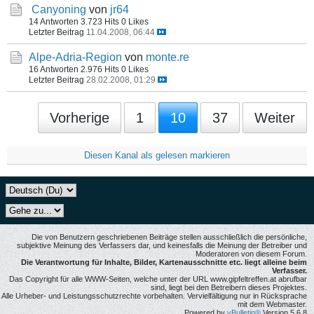
Canyoning
von
jr64
14 Antworten
3.723 Hits
0 Likes
Letzter Beitrag
11.04.2008, 06:44
Alpe-Adria-Region
von
monte.re
16 Antworten
2.976 Hits
0 Likes
Letzter Beitrag
28.02.2008, 01:29
Vorherige
1
10
37
Weiter
Diesen Kanal als gelesen markieren
Die von Benutzern geschriebenen Beiträge stellen ausschließlich die persönliche,
subjektive Meinung des Verfassers dar, und keinesfalls die Meinung der Betreiber und
Moderatoren von diesem Forum.
Die Verantwortung für Inhalte, Bilder, Kartenausschnitte etc. liegt alleine beim
Verfasser.
Das Copyright für alle WWW-Seiten, welche unter der URL www.gipfeltreffen.at abrufbar
sind, liegt bei den Betreibern dieses Projektes.
Alle Urheber- und Leistungsschutzrechte vorbehalten. Vervielfältigung nur in Rücksprache
mit dem Webmaster.
Powered by
vBulletin®
Version 5.6.8