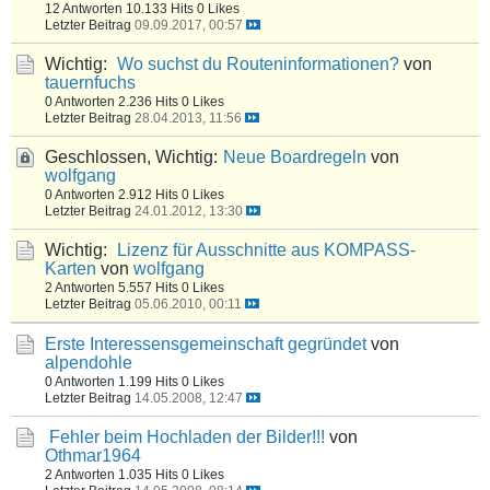
12 Antworten
10.133 Hits
0 Likes
Letzter Beitrag
09.09.2017, 00:57
Wichtig:
Wo suchst du Routeninformationen?
von
tauernfuchs
0 Antworten
2.236 Hits
0 Likes
Letzter Beitrag
28.04.2013, 11:56
Geschlossen, Wichtig:
Neue Boardregeln
von
wolfgang
0 Antworten
2.912 Hits
0 Likes
Letzter Beitrag
24.01.2012, 13:30
Wichtig:
Lizenz für Ausschnitte aus KOMPASS-
Karten
von
wolfgang
2 Antworten
5.557 Hits
0 Likes
Letzter Beitrag
05.06.2010, 00:11
Erste Interessensgemeinschaft gegründet
von
alpendohle
0 Antworten
1.199 Hits
0 Likes
Letzter Beitrag
14.05.2008, 12:47
Fehler beim Hochladen der Bilder!!!
von
Othmar1964
2 Antworten
1.035 Hits
0 Likes