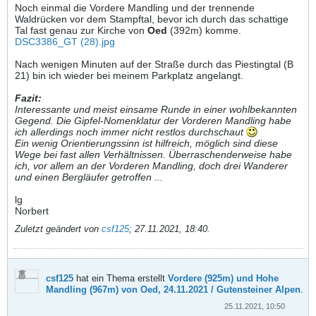
Noch einmal die Vordere Mandling und der trennende
Waldrücken vor dem Stampftal, bevor ich durch das schattige
Tal fast genau zur Kirche von
Oed
(392m) komme.
DSC3386_GT (28).jpg
Nach wenigen Minuten auf der Straße durch das Piestingtal (B
21) bin ich wieder bei meinem Parkplatz angelangt.
Fazit:
Interessante und meist einsame Runde in einer wohlbekannten
Gegend. Die Gipfel-Nomenklatur der Vorderen Mandling habe
ich allerdings noch immer nicht restlos durchschaut
Ein wenig Orientierungssinn ist hilfreich, möglich sind diese
Wege bei fast allen Verhältnissen. Überraschenderweise habe
ich, vor allem an der Vorderen Mandling, doch drei Wanderer
und einen Bergläufer getroffen ...
lg
Norbert
Zuletzt geändert von
csf125
;
27.11.2021, 18:40
.
csf125
hat ein Thema erstellt
Vordere (925m) und Hohe
Mandling (967m) von Oed, 24.11.2021 / Gutensteiner Alpen
.
25.11.2021, 10:50