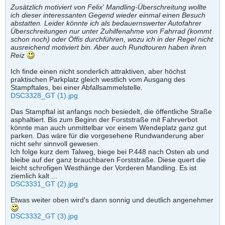
Zusätzlich motiviert von Felix' Mandling-Überschreitung wollte
ich dieser interessanten Gegend wieder einmal einen Besuch
abstatten. Leider könnte ich als bedauernswerter Autofahrer
Überschreitungen nur unter Zuhilfenahme von Fahrrad (kommt
schon noch) oder Öffis durchführen, wozu ich in der Regel nicht
ausreichend motiviert bin. Aber auch Rundtouren haben ihren
Reiz
Ich finde einen nicht sonderlich attraktiven, aber höchst
praktischen Parkplatz gleich westlich vom Ausgang des
Stampftales, bei einer Abfallsammelstelle.
DSC3328_GT (1).jpg
Das Stampftal ist anfangs noch besiedelt, die öffentliche Straße
asphaltiert. Bis zum Beginn der Forststraße mit Fahrverbot
könnte man auch unmittelbar vor einem Wendeplatz ganz gut
parken. Das wäre für die vorgesehene Rundwanderung aber
nicht sehr sinnvoll gewesen.
Ich folge kurz dem Talweg, biege bei P.448 nach Osten ab und
bleibe auf der ganz brauchbaren Forststraße. Diese quert die
leicht schrofigen Westhänge der Vorderen Mandling. Es ist
ziemlich kalt ...
DSC3331_GT (2).jpg
Etwas weiter oben wird's dann sonnig und deutlich angenehmer
DSC3332_GT (3).jpg