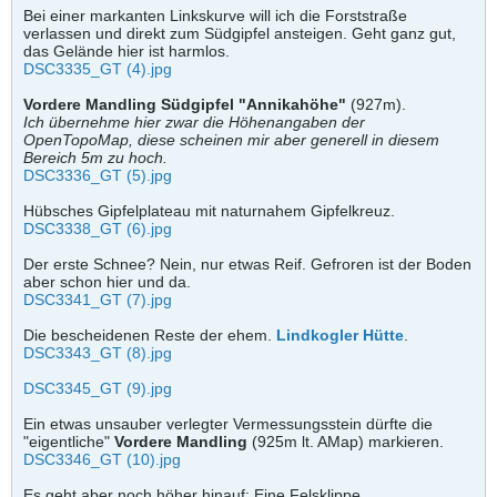
Bei einer markanten Linkskurve will ich die Forststraße
verlassen und direkt zum Südgipfel ansteigen. Geht ganz gut,
das Gelände hier ist harmlos.
DSC3335_GT (4).jpg
Vordere Mandling Südgipfel "Annikahöhe"
(927m).
Ich übernehme hier zwar die Höhenangaben der
OpenTopoMap, diese scheinen mir aber generell in diesem
Bereich 5m zu hoch.
DSC3336_GT (5).jpg
Hübsches Gipfelplateau mit naturnahem Gipfelkreuz.
DSC3338_GT (6).jpg
Der erste Schnee? Nein, nur etwas Reif. Gefroren ist der Boden
aber schon hier und da.
DSC3341_GT (7).jpg
Die bescheidenen Reste der ehem.
Lindkogler Hütte
.
DSC3343_GT (8).jpg
DSC3345_GT (9).jpg
Ein etwas unsauber verlegter Vermessungsstein dürfte die
"eigentliche"
Vordere Mandling
(925m lt. AMap) markieren.
DSC3346_GT (10).jpg
Es geht aber noch höher hinauf: Eine Felsklippe, ...