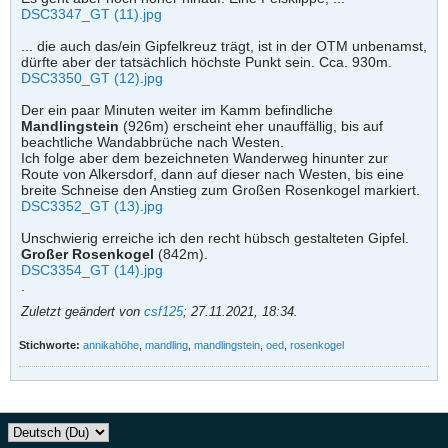
DSC3347_GT (11).jpg
... die auch das/ein Gipfelkreuz trägt, ist in der OTM unbenamst,
dürfte aber der tatsächlich höchste Punkt sein. Cca. 930m.
DSC3350_GT (12).jpg
Der ein paar Minuten weiter im Kamm befindliche
Mandlingstein
(926m) erscheint eher unauffällig, bis auf
beachtliche Wandabbrüche nach Westen.
Ich folge aber dem bezeichneten Wanderweg hinunter zur
Route von Alkersdorf, dann auf dieser nach Westen, bis eine
breite Schneise den Anstieg zum Großen Rosenkogel markiert.
DSC3352_GT (13).jpg
Unschwierig erreiche ich den recht hübsch gestalteten Gipfel.
Großer Rosenkogel
(842m).
DSC3354_GT (14).jpg
.
Zuletzt geändert von
csf125
;
27.11.2021, 18:34
.
Stichworte:
annikahöhe
,
mandling
,
mandlingstein
,
oed
,
rosenkogel