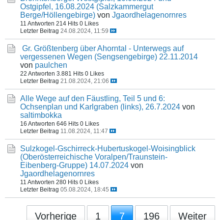
Ostgipfel, 16.08.2024 (Salzkammergut
Berge/Höllengebirge)
von
Jgaordhelagenornres
11 Antworten
214 Hits
0 Likes
Letzter Beitrag
24.08.2024, 11:59
Gr. Größtenberg über Ahorntal - Unterwegs auf
vergessenen Wegen (Sengsengebirge) 22.11.2014
von
paulchen
22 Antworten
3.881 Hits
0 Likes
Letzter Beitrag
21.08.2024, 21:06
Alle Wege auf den Fäustling, Teil 5 und 6:
Ochsenplan und Karlgraben (links), 26.7.2024
von
saltimbokka
16 Antworten
646 Hits
0 Likes
Letzter Beitrag
11.08.2024, 11:47
Sulzkogel-Gschirreck-Hubertuskogel-Woisingblick
(Oberösterreichische Voralpen/Traunstein-
Eibenberg-Gruppe) 14.07.2024
von
Jgaordhelagenornres
11 Antworten
280 Hits
0 Likes
Letzter Beitrag
05.08.2024, 18:45
Vorherige
1
7
196
Weiter