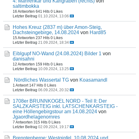
4: Mährenkar und Karlgraben (rechts)
von
saltimbokka
16 Antworten
641 Hits
0 Likes
Letzter Beitrag
01.10.2024, 13:06
Hohes Kreuz (2837 m) über Amon-Steig,
Dachsteingebirge, 14.08.2024
von
Hard85
15 Antworten
237 Hits
0 Likes
Letzter Beitrag
21.09.2024, 18:34
Eiblgupf NO-Wand (24.08.2024) Bilder 1
von
danisahni
12 Antworten
159 Hits
0 Likes
Letzter Beitrag
10.09.2024, 13:25
Nördliches Wassertal TG
von
Koasamandl
1 Antwort
147 Hits
0 Likes
Letzter Beitrag
06.09.2024, 20:32
1708er BRUNNKOGEL NORD - Teil II: Der
SALZKARSTEIG inkl. LATSCHENKARSTEIG -
eine Höllengebirgstour am 14.08.2024
von
Jgaordhelagenornres
7 Antworten
315 Hits
0 Likes
Letzter Beitrag
02.09.2024, 19:17
Brenntenberge: Westgipfel, 10.08.2024 und