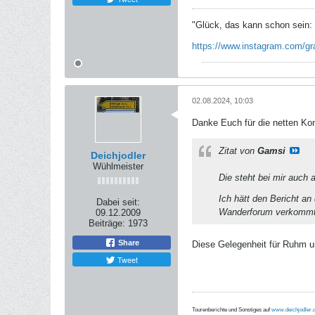
"Glück, das kann schon sein: 
https://www.instagram.com/gr
02.08.2024, 10:03
Danke Euch für die netten K
Zitat von
Gamsi
Deichjodler
Wühlmeister
Die steht bei mir auch
Ich hätt den Bericht an
Dabei seit:
Wanderforum verkommt.
09.12.2009
Beiträge:
1973
Share
Diese Gelegenheit für Ruhm u
Tweet
Tourenberichte und Sonstiges auf
www.deichjodler