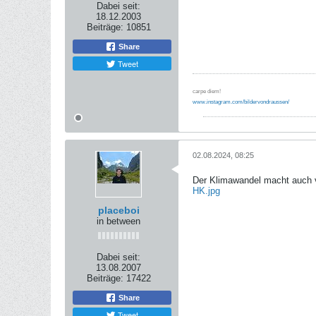
Dabei seit:
18.12.2003
Beiträge:
10851
Share
Tweet
carpe diem!
www.instagram.com/bildervondraussen/
02.08.2024, 08:25
Der Klimawandel macht auch v
HK.jpg
placeboi
in between
Dabei seit:
13.08.2007
Beiträge:
17422
Share
Tweet