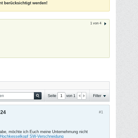
t berücksichtigt werden!
1 von 4
Seite
von
1
Filter
024
#1
 habe, möchte ich Euch meine Unternehmung nicht
Hochkesselkopf SW-Verschneidung