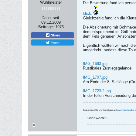
Wühlmeister
Die Bewertung fand ich persön
klick
.
Dabei seit:
Gleichzeitig fand ich die Klett
09.12.2009
Beiträge:
1973
Die Absicherung mit Bohrhake
dementsprechend im Griff habe
Share
dem Fels gehauen. Ansonsten a
Tweet
Eigentlich wollten wir nach d
umgedreht, sodass diese Tour
IMG_1683.jpg
Rustikales Zustiegsgelände
IMG_1707.jpg
Am Ende der 8. Seillänge (Cru
IMG_1723-2.jpg
In der tollen Verschneidung de
Tourenberichte und Sonstiges auf
www.deichjodler
Stichworte:
-