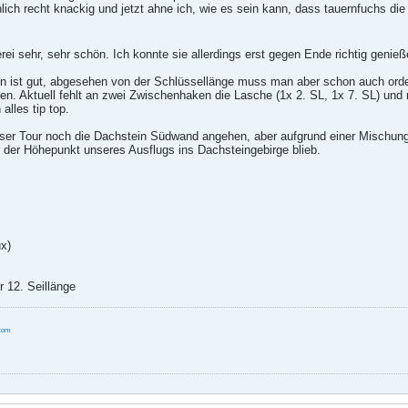
lich recht knackig und jetzt ahne ich, wie es sein kann, dass tauernfuchs die
erei sehr, sehr schön. Ich konnte sie allerdings erst gegen Ende richtig genieße
n ist gut, abgesehen von der Schlüssellänge muss man aber schon auch orden
n. Aktuell fehlt an zwei Zwischenhaken die Lasche (1x 2. SL, 1x 7. SL) und 
lles tip top.
ieser Tour noch die Dachstein Südwand angehen, aber aufgrund einer Mischung 
 der Höhepunkt unseres Ausflugs ins Dachsteingebirge blieb.
x)
r 12. Seillänge
.com