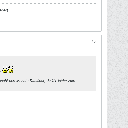
eper)
#5
P.
richt-des-Monats
Kandidat, da GT leider zum