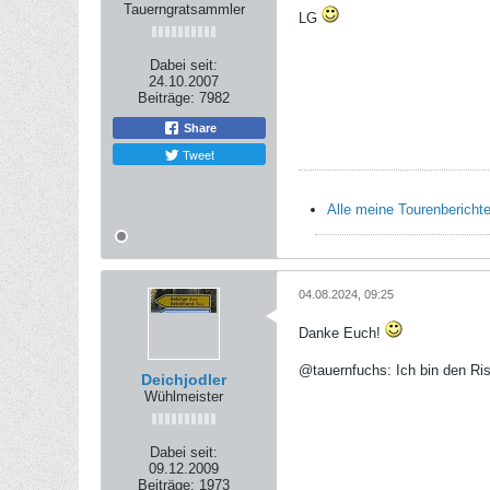
Tauerngratsammler
LG
Dabei seit:
24.10.2007
Beiträge:
7982
Share
Tweet
Alle meine Tourenbericht
04.08.2024, 09:25
Danke Euch!
@tauernfuchs: Ich bin den Ris
Deichjodler
Wühlmeister
Dabei seit:
09.12.2009
Beiträge:
1973