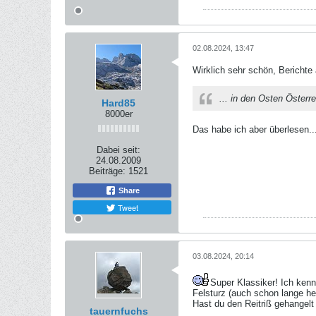
02.08.2024, 13:47
Wirklich sehr schön, Berichte
... in den Osten Österre
Hard85
8000er
Das habe ich aber überlesen..
Dabei seit:
24.08.2009
Beiträge:
1521
Share
Tweet
03.08.2024, 20:14
Super Klassiker! Ich kenn
Felsturz (auch schon lange he
Hast du den Reitriß gehangelt 
tauernfuchs