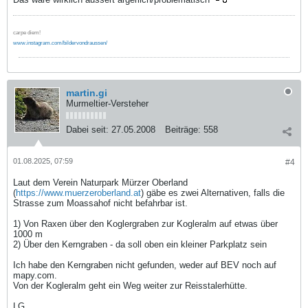
carpe diem!
www.instagram.com/bildervondraussen/
martin.gi
Murmeltier-Versteher
Dabei seit:
27.05.2008
Beiträge:
558
01.08.2025, 07:59
#4
Laut dem Verein Naturpark Mürzer Oberland
(
https://www.muerzeroberland.at
) gäbe es zwei Alternativen, falls die
Strasse zum Moassahof nicht befahrbar ist.
1) Von Raxen über den Koglergraben zur Kogleralm auf etwas über
1000 m
2) Über den Kerngraben - da soll oben ein kleiner Parkplatz sein
Ich habe den Kerngraben nicht gefunden, weder auf BEV noch auf
mapy.com.
Von der Kogleralm geht ein Weg weiter zur Reisstalerhütte.
LG