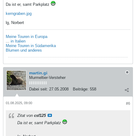
Da ist er, samt Parkplatz
kerngraben.jpg
lg, Norbert
Meine Touren in Europa
...
in Italien
Meine Touren in Südamerika
Blumen und anderes
martin.gi
Murmeltier-Versteher
Dabei seit:
27.05.2008
Beiträge:
558
01.08.2025, 09:00
#6
Zitat von
csf125
Da ist er, samt Parkplatz