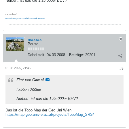
Norbert: ist das die 1:25.000er BEV?
carpe diem!
www.instagram.com/bildervondraussen/
maxrax
Pause
Dabei seit:
04.03.2008
Beiträge:
29201
01.08.2025, 21:45
#9
Zitat von
Gamsi
Leider +200hm
Norbert: ist das die 1:25.000er BEV?
Das ist die Topo Map der Geo Uni Wien
https://map.geo.univie.ac.at/projects/TopoMap_SRS/