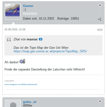
Gamsi
:-)
Dabei seit:
18.12.2003
Beiträge:
10851
02.08.2025, 15:28
#10
Zitat von
maxrax
Das ist die Topo Map der Geo Uni Wien
https://map.geo.univie.ac.at/projects/TopoMap_SRS/
Ah danke!
Finde die separate Darstellung der Latschen sehr hilfreich!
carpe diem!
www.instagram.com/bildervondraussen/
gebu_st
4000er