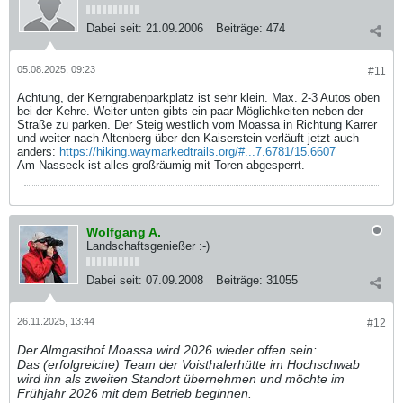
Dabei seit:
21.09.2006
Beiträge:
474
05.08.2025, 09:23
#11
Achtung, der Kerngrabenparkplatz ist sehr klein. Max. 2-3 Autos oben
bei der Kehre. Weiter unten gibts ein paar Möglichkeiten neben der
Straße zu parken. Der Steig westlich vom Moassa in Richtung Karrer
und weiter nach Altenberg über den Kaiserstein verläuft jetzt auch
anders:
https://hiking.waymarkedtrails.org/#...7.6781/15.6607
Am Nasseck ist alles großräumig mit Toren abgesperrt.
Wolfgang A.
Landschaftsgenießer :-)
Dabei seit:
07.09.2008
Beiträge:
31055
26.11.2025, 13:44
#12
Der Almgasthof Moassa wird 2026 wieder offen sein:
Das (erfolgreiche) Team der Voisthalerhütte im Hochschwab
wird ihn als zweiten Standort übernehmen und möchte im
Frühjahr 2026 mit dem Betrieb beginnen.