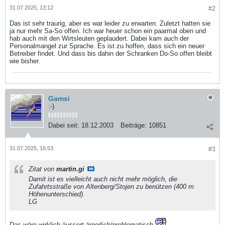
31.07.2025, 13:12
#2
Das ist sehr traurig, aber es war leider zu erwarten. Zuletzt hatten sie
ja nur mehr Sa-So offen. Ich war heuer schon ein paarmal oben und
hab auch mit den Wirtsleuten geplaudert. Dabei kam auch der
Personalmangel zur Sprache. Es ist zu hoffen, dass sich ein neuer
Betreiber findet. Und dass bis dahin der Schranken Do-So offen bleibt
wie bisher.
Gamsi
:-)
Dabei seit:
18.12.2003
Beiträge:
10851
31.07.2025, 16:53
#3
Zitat von
martin.gi
Damit ist es vielleicht auch nicht mehr möglich, die
Zufahrtsstraße von Altenberg/Stojen zu benützen (400 m
Höhenunterschied).
LG
Das wäre wirklich äussert ärgerlich/problematisch