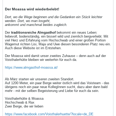
Der Moassa wird wiederbelebt!
Dort, wo die Wege beginnen und die Gedanken ein Stück leichter
werden. Dort, wo man losgeht,
ankommt und manchmal beides zugleich.
Der
traditionsreiche Almgasthof
bekommt ein neues Leben:
liebevoll, bodenständig, ein bisserl wild und ziemlich bergverliebt. Mit
viel Herz und Erfahrung vom Hochschwab und einer großen Portion
Wagemut richten Lisi, Maja und Uwe diesen besonderen Platz neu ein.
Auch diese Website ist im Entstehen.
Der Moassa wird damit unser zweites Zuhause – denn auch auf der
Voisthalerhütte bleiben wir weiterhin für euch da.
https://www.almgasthof-moassa.at/
Ab März starten wir unseren zweiten Standort.
Auf 1200 Meter, ein paar Berge weiter östlich wird das Voisteam - das
übrigens noch ein paar neue KollegInnen sucht, dazu aber dann bald
mehr - mit der selben Begeisterung und Liebe für euch da sein.
Voisthalerhütte & Moassa
Hochschwab & Rax
Zwei Berge, die wir lieben
https://www.facebook.com/Voisthalerhuette/?locale=de_DE