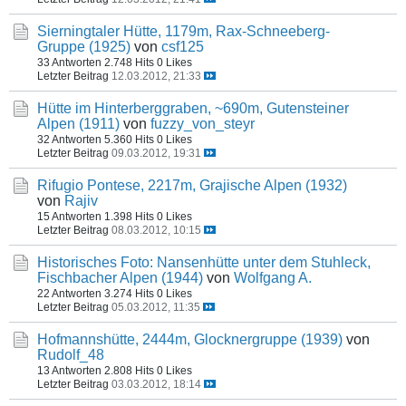
Sierningtaler Hütte, 1179m, Rax-Schneeberg-
Gruppe (1925)
von
csf125
33 Antworten
2.748 Hits
0 Likes
Letzter Beitrag
12.03.2012, 21:33
Hütte im Hinterberggraben, ~690m, Gutensteiner
Alpen (1911)
von
fuzzy_von_steyr
32 Antworten
5.360 Hits
0 Likes
Letzter Beitrag
09.03.2012, 19:31
Rifugio Pontese, 2217m, Grajische Alpen (1932)
von
Rajiv
15 Antworten
1.398 Hits
0 Likes
Letzter Beitrag
08.03.2012, 10:15
Historisches Foto: Nansenhütte unter dem Stuhleck,
Fischbacher Alpen (1944)
von
Wolfgang A.
22 Antworten
3.274 Hits
0 Likes
Letzter Beitrag
05.03.2012, 11:35
Hofmannshütte, 2444m, Glocknergruppe (1939)
von
Rudolf_48
13 Antworten
2.808 Hits
0 Likes
Letzter Beitrag
03.03.2012, 18:14