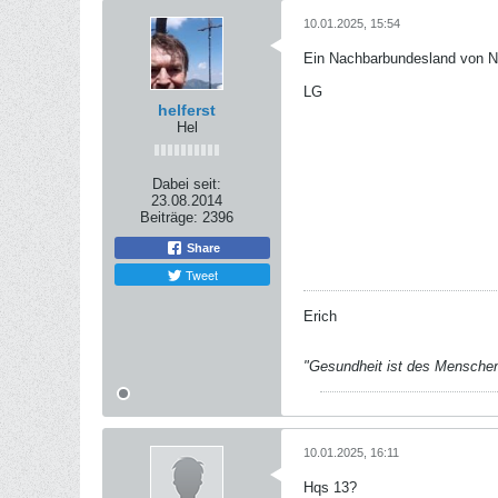
10.01.2025, 15:54
Ein Nachbarbundesland von 
LG
helferst
Hel
Dabei seit:
23.08.2014
Beiträge:
2396
Share
Tweet
Erich
"Gesundheit ist des Mensche
10.01.2025, 16:11
Hqs 13?