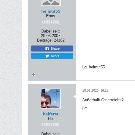
helmut55
Enns
Dabei seit:
20.06.2007
Beiträge:
24182
Share
Tweet
Lg. helmut55
10.01.2025, 16:12
Außerhalb Österreichs?
LG
helferst
Hel
Dabei seit: