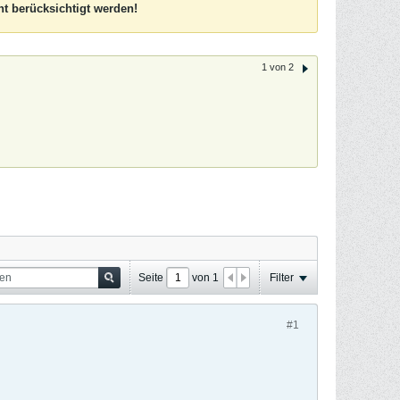
t berücksichtigt werden!
1 von 2
Seite
von
1
Filter
#1