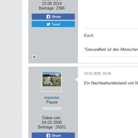
23.08.2014
Beiträge:
2396
Share
Tweet
Erich
"Gesundheit ist des Mensche
10.01.2025, 16:29
Ein Nachbarbundesland von N
maxrax
Pause
Dabei seit:
04.03.2008
Beiträge:
29201
Share