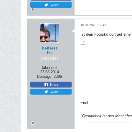
Tweet
10.01.2025, 17:43
Ist dein Fotostandort auf ei
LG
helferst
Hel
Dabei seit:
23.08.2014
Beiträge:
2396
Share
Tweet
Erich
"Gesundheit ist des Mensche