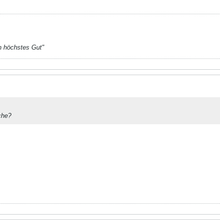
n höchstes Gut"
che?