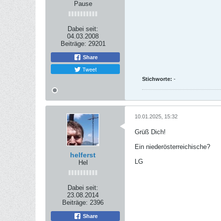
Pause
Dabei seit:
04.03.2008
Beiträge:
29201
Share
Tweet
Stichworte:
-
10.01.2025, 15:32
Grüß Dich!
Ein niederösterreichische?
helferst
LG
Hel
Dabei seit:
23.08.2014
Beiträge:
2396
Share