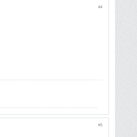
#4
#5