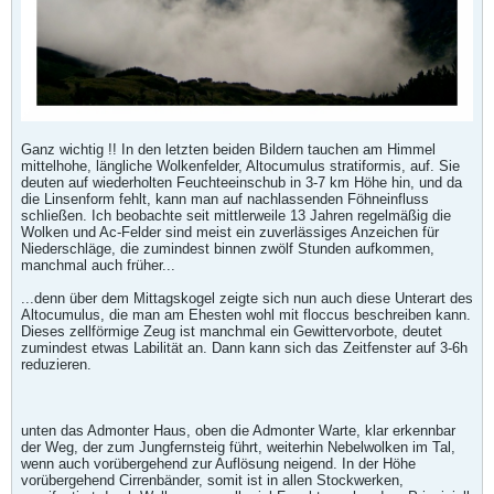
Ganz wichtig !! In den letzten beiden Bildern tauchen am Himmel
mittelhohe, längliche Wolkenfelder, Altocumulus stratiformis, auf. Sie
deuten auf wiederholten Feuchteeinschub in 3-7 km Höhe hin, und da
die Linsenform fehlt, kann man auf nachlassenden Föhneinfluss
schließen. Ich beobachte seit mittlerweile 13 Jahren regelmäßig die
Wolken und Ac-Felder sind meist ein zuverlässiges Anzeichen für
Niederschläge, die zumindest binnen zwölf Stunden aufkommen,
manchmal auch früher...
...denn über dem Mittagskogel zeigte sich nun auch diese Unterart des
Altocumulus, die man am Ehesten wohl mit floccus beschreiben kann.
Dieses zellförmige Zeug ist manchmal ein Gewittervorbote, deutet
zumindest etwas Labilität an. Dann kann sich das Zeitfenster auf 3-6h
reduzieren.
unten das Admonter Haus, oben die Admonter Warte, klar erkennbar
der Weg, der zum Jungfernsteig führt, weiterhin Nebelwolken im Tal,
wenn auch vorübergehend zur Auflösung neigend. In der Höhe
vorübergehend Cirrenbänder, somit ist in allen Stockwerken,