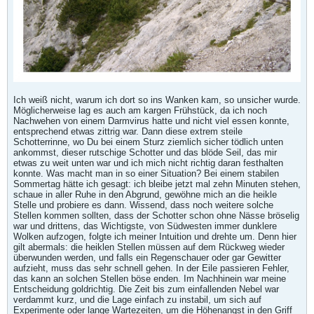
Ich weiß nicht, warum ich dort so ins Wanken kam, so unsicher wurde.
Möglicherweise lag es auch am kargen Frühstück, da ich noch
Nachwehen von einem Darmvirus hatte und nicht viel essen konnte,
entsprechend etwas zittrig war. Dann diese extrem steile
Schotterrinne, wo Du bei einem Sturz ziemlich sicher tödlich unten
ankommst, dieser rutschige Schotter und das blöde Seil, das mir
etwas zu weit unten war und ich mich nicht richtig daran festhalten
konnte. Was macht man in so einer Situation? Bei einem stabilen
Sommertag hätte ich gesagt: ich bleibe jetzt mal zehn Minuten stehen,
schaue in aller Ruhe in den Abgrund, gewöhne mich an die heikle
Stelle und probiere es dann. Wissend, dass noch weitere solche
Stellen kommen sollten, dass der Schotter schon ohne Nässe bröselig
war und drittens, das Wichtigste, von Südwesten immer dunklere
Wolken aufzogen, folgte ich meiner Intuition und drehte um. Denn hier
gilt abermals: die heiklen Stellen müssen auf dem Rückweg wieder
überwunden werden, und falls ein Regenschauer oder gar Gewitter
aufzieht, muss das sehr schnell gehen. In der Eile passieren Fehler,
das kann an solchen Stellen böse enden. Im Nachhinein war meine
Entscheidung goldrichtig. Die Zeit bis zum einfallenden Nebel war
verdammt kurz, und die Lage einfach zu instabil, um sich auf
Experimente oder lange Wartezeiten, um die Höhenangst in den Griff