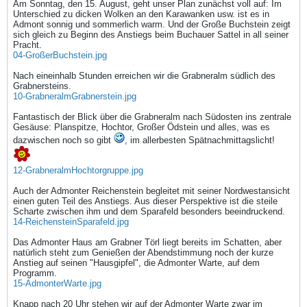
Am Sonntag, den 15. August, geht unser Plan zunächst voll auf: Im
Unterschied zu dicken Wolken an den Karawanken usw. ist es in
Admont sonnig und sommerlich warm. Und der Große Buchstein zeigt
sich gleich zu Beginn des Anstiegs beim Buchauer Sattel in all seiner
Pracht.
04-GroßerBuchstein.jpg
Nach eineinhalb Stunden erreichen wir die Grabneralm südlich des
Grabnersteins.
10-GrabneralmGrabnerstein.jpg
Fantastisch der Blick über die Grabneralm nach Südosten ins zentrale
Gesäuse: Planspitze, Hochtor, Großer Ödstein und alles, was es
dazwischen noch so gibt
, im allerbesten Spätnachmittagslicht!
12-GrabneralmHochtorgruppe.jpg
Auch der Admonter Reichenstein begleitet mit seiner Nordwestansicht
einen guten Teil des Anstiegs. Aus dieser Perspektive ist die steile
Scharte zwischen ihm und dem Sparafeld besonders beeindruckend.
14-ReichensteinSparafeld.jpg
Das Admonter Haus am Grabner Törl liegt bereits im Schatten, aber
natürlich steht zum Genießen der Abendstimmung noch der kurze
Anstieg auf seinen "Hausgipfel", die Admonter Warte, auf dem
Programm.
15-AdmonterWarte.jpg
Knapp nach 20 Uhr stehen wir auf der Admonter Warte zwar im