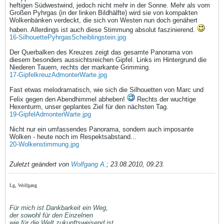
heftigen Südwestwind, jedoch nicht mehr in der Sonne. Mehr als vom
Großen Pyhrgas (in der linken Bildhälfte) wird sie von kompakten
Wolkenbänken verdeckt, die sich von Westen nun doch genähert
haben. Allerdings ist auch diese Stimmung absolut faszinierend.
16-SilhouettePyhrgasScheiblingstein.jpg
Der Querbalken des Kreuzes zeigt das gesamte Panorama von
diesem besonders aussichtsreichen Gipfel. Links im Hintergrund die
Niederen Tauern, rechts der markante Grimming.
17-GipfelkreuzAdmonterWarte.jpg
Fast etwas melodramatisch, wie sich die Silhouetten von Marc und
Felix gegen den Abendhimmel abheben!
Rechts der wuchtige
Hexenturm, unser geplantes Ziel für den nächsten Tag.
19-GipfelAdmonterWarte.jpg
Nicht nur ein umfassendes Panorama, sondern auch imposante
Wolken - heute noch im Respektsabstand...
20-Wolkenstimmung.jpg
Zuletzt geändert von
Wolfgang A.
;
23.08.2010, 09:23
.
Lg, Wolfgang
Für mich ist Dankbarkeit ein Weg,
der sowohl für den Einzelnen
wie für die Welt zukunftsweisend ist.