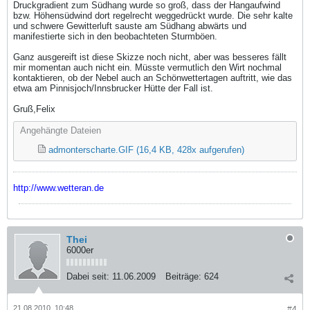
Druckgradient zum Südhang wurde so groß, dass der Hangaufwind
bzw. Höhensüdwind dort regelrecht weggedrückt wurde. Die sehr kalte
und schwere Gewitterluft sauste am Südhang abwärts und
manifestierte sich in den beobachteten Sturmböen.
Ganz ausgereift ist diese Skizze noch nicht, aber was besseres fällt
mir momentan auch nicht ein. Müsste vermutlich den Wirt nochmal
kontaktieren, ob der Nebel auch an Schönwettertagen auftritt, wie das
etwa am Pinnisjoch/Innsbrucker Hütte der Fall ist.
Gruß,Felix
Angehängte Dateien
admonterscharte.GIF
(16,4 KB, 428x aufgerufen)
http://www.wetteran.de
Thei
6000er
Dabei seit:
11.06.2009
Beiträge:
624
21.08.2010, 10:48
#4