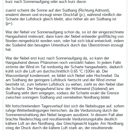
kurz nach Sonnenaufgang oder auch kurz davor.
zuerst scheint die Sonne auf den Südhang (Richtung Admont),
erwärmt diesen und erzeugt einen Druckfall (p-), während nördlich der
Scharte der Luftdruck gleich bleibt, also höher als am Südhang ist
(p+).
War der Nebel vor Sonnenaufgang schon da, so ist der eingezeichnete
Hangaufwind irrelevant, dann kann der Nebel entweder großflächig von
Norden reingedrückt worden sein, oder hat sich lokal entwickelt, indem
der Südwind den besagten Unterdruck durch das Überströmen erzeugt
hat.
War der Nebel erst kurz nach Sonnenaufgang da, so kann der
Hangaufwind dieses Phänomen noch verstärkt haben. In jedem Falle
strömte der Wind im Tal nordseitig der Scharte hangaufwärts, dadurch
kühlt sich die Luft um durchschnittlich 0,65 °C /100m ab. Der
Wasserdampf kondensiert, es bildet sich Nebel oder Hochnebel. Da
am Südhang der geringere Luftdruck herrscht und der Wind immer
bestrebt ist, zum tieferen Luftdruck zu wehen, zieht es den Nebel über
die Scharte. Der Hangaufwind bzw. der Höhenwind (Südwind) am
Südhang wirkt dem entgegen, sodass die Scharte exakt die Grenze
zwischen sonnigem Südhang und vernebelten Nordhang bildet.
Mit fortschreitendem Tagesverlauf löst sich die Nebelsuppe auf, sofern
ruhige Wetterbedingungen herrschen, da die Verdunstung durch die
Sonneneinstrahlung den Nebel langsam ausdünnt. In diesem Fall aber
brachte Niederschlag und resultierende Verdunstungskälte deutlich
kältere Luft an den Nordhang, das Gleichgewicht kippte. Am Nordhang
stieg der Druck durch die kältere Luft stark an, der resultierende