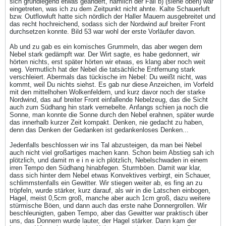
sich grundlegend etwas geändert, nämlich der Fall b) (siehe oben) war
eingetreten, was ich zu dem Zeitpunkt nicht ahnte. Kalte Schauerluft
bzw. Outflowluft hatte sich nördlich der Haller Mauern ausgebreitet und
das recht hochreichend, sodass sich der Nordwind auf breiter Front
durchsetzen konnte. Bild 53 war wohl der erste Vorläufer davon.
Ab und zu gab es ein komisches Grummeln, das aber wegen dem
Nebel stark gedämpft war. Der Wirt sagte, es habe gedonnert, wir
hörten nichts, erst später hörten wir etwas, es klang aber noch weit
weg. Vermutlich hat der Nebel die tatsächliche Entfernung stark
verschleiert. Abermals das tückische im Nebel: Du weißt nicht, was
kommt, weil Du nichts siehst. Es gab nur diese Anzeichen, im Vorfeld
mit den mittelhohen Wolkenfeldern, und kurz davor noch der starke
Nordwind, das auf breiter Front einfallende Nebelzeug, das die Sicht
auch zum Südhang hin stark vernebelte. Anfangs schien ja noch die
Sonne, man konnte die Sonne durch den Nebel erahnen, später wurde
das innerhalb kurzer Zeit kompakt. Denken, nie gedacht zu haben,
denn das Denken der Gedanken ist gedankenloses Denken...
Jedenfalls beschlossen wir ins Tal abzusteigen, da man bei Nebel
auch nicht viel großartiges machen kann. Schon beim Abstieg sah ich
plötzlich, und damit m e i n e ich plötzlich, Nebelschwaden in einem
irren Tempo den Südhang hinabfegen. Sturmböen. Damit war klar,
dass sich hinter dem Nebel etwas Konvektives verbirgt, ein Schauer,
schlimmstenfalls ein Gewitter. Wir stiegen weiter ab, es fing an zu
tröpfeln, wurde stärker, kurz darauf, als wir in die Latschen einbogen,
Hagel, meist 0,5cm groß, manche aber auch 1cm groß, dazu weitere
stürmische Böen, und dann auch das erste nahe Donnergrollen. Wir
beschleunigten, gaben Tempo, aber das Gewitter war praktisch über
uns, das Donnern wurde lauter, der Hagel stärker. Dann kam der