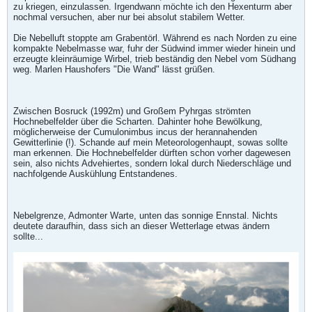
zu kriegen, einzulassen. Irgendwann möchte ich den Hexenturm aber
nochmal versuchen, aber nur bei absolut stabilem Wetter.
Die Nebelluft stoppte am Grabentörl. Während es nach Norden zu eine
kompakte Nebelmasse war, fuhr der Südwind immer wieder hinein und
erzeugte kleinräumige Wirbel, trieb beständig den Nebel vom Südhang
weg. Marlen Haushofers "Die Wand" lässt grüßen.
Zwischen Bosruck (1992m) und Großem Pyhrgas strömten
Hochnebelfelder über die Scharten. Dahinter hohe Bewölkung,
möglicherweise der Cumulonimbus incus der herannahenden
Gewitterlinie (!). Schande auf mein Meteorologenhaupt, sowas sollte
man erkennen. Die Hochnebelfelder dürften schon vorher dagewesen
sein, also nichts Advehiertes, sondern lokal durch Niederschläge und
nachfolgende Auskühlung Entstandenes.
Nebelgrenze, Admonter Warte, unten das sonnige Ennstal. Nichts
deutete daraufhin, dass sich an dieser Wetterlage etwas ändern
sollte...