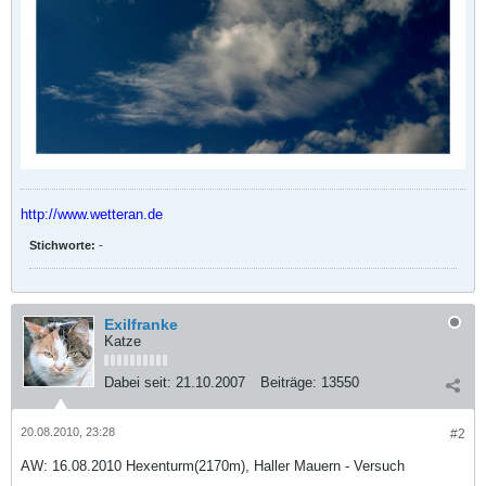
http://www.wetteran.de
Stichworte:
-
Exilfranke
Katze
Dabei seit:
21.10.2007
Beiträge:
13550
20.08.2010, 23:28
#2
AW: 16.08.2010 Hexenturm(2170m), Haller Mauern - Versuch