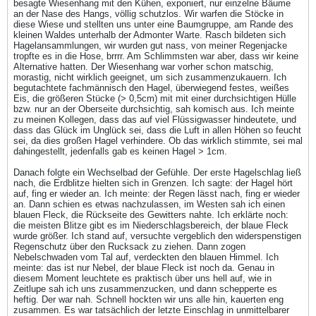
besagte Wiesenhang mit den Kühen, exponiert, nur einzelne Bäume
an der Nase des Hangs, völlig schutzlos. Wir warfen die Stöcke in
diese Wiese und stellten uns unter eine Baumgruppe, am Rande des
kleinen Waldes unterhalb der Admonter Warte. Rasch bildeten sich
Hagelansammlungen, wir wurden gut nass, von meiner Regenjacke
tropfte es in die Hose, brrrr. Am Schlimmsten war aber, dass wir keine
Alternative hatten. Der Wiesenhang war vorher schon matschig,
morastig, nicht wirklich geeignet, um sich zusammenzukauern. Ich
begutachtete fachmännisch den Hagel, überwiegend festes, weißes
Eis, die größeren Stücke (> 0,5cm) mit mit einer durchsichtigen Hülle
bzw. nur an der Oberseite durchsichtig, sah komisch aus. Ich meinte
zu meinen Kollegen, dass das auf viel Flüssigwasser hindeutete, und
dass das Glück im Unglück sei, dass die Luft in allen Höhen so feucht
sei, da dies großen Hagel verhindere. Ob das wirklich stimmte, sei mal
dahingestellt, jedenfalls gab es keinen Hagel > 1cm.
Danach folgte ein Wechselbad der Gefühle. Der erste Hagelschlag ließ
nach, die Erdblitze hielten sich in Grenzen. Ich sagte: der Hagel hört
auf, fing er wieder an. Ich meinte: der Regen lässt nach, fing er wieder
an. Dann schien es etwas nachzulassen, im Westen sah ich einen
blauen Fleck, die Rückseite des Gewitters nahte. Ich erklärte noch:
die meisten Blitze gibt es im Niederschlagsbereich, der blaue Fleck
wurde größer. Ich stand auf, versuchte vergeblich den widerspenstigen
Regenschutz über den Rucksack zu ziehen. Dann zogen
Nebelschwaden vom Tal auf, verdeckten den blauen Himmel. Ich
meinte: das ist nur Nebel, der blaue Fleck ist noch da. Genau in
diesem Moment leuchtete es praktisch über uns hell auf, wie in
Zeitlupe sah ich uns zusammenzucken, und dann schepperte es
heftig. Der war nah. Schnell hockten wir uns alle hin, kauerten eng
zusammen. Es war tatsächlich der letzte Einschlag in unmittelbarer