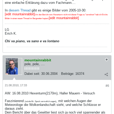
eine einfache Erklärung dazu vom Fachmann....
In
diesem Thread
gibt es einige Bilder vom 2005-10-30:
[edit mountainrabbit]
Um den Bericht vom Hexenturm nicht mit dieser Frage zu "zerstören" hab ich Erichs
[edit mountainrabbit]
Bilder in einen neuen Thread im Bergwetter kopiert.
LG
Erich K.
Chi va piano, va sano e va lontano
mountainrabbit
pole, pole, ....
Dabei seit:
30.06.2004
Beiträge:
16374
21.08.2010, 17:33
#6
AW: 16.08.2010 Hexenturm(2170m), Haller Mauern - Versuch
Faszinierend
, mit welchen Augen der
(würde Mr. Spock vermutlich sagen)
Meteorologe die Wolkenlandschaft sieht, und welche Schlüsse er
daraus zieht.
Dein Bericht über das Gewitter liest sich ja noch viel spannender als