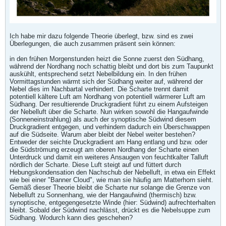
Ich habe mir dazu folgende Theorie überlegt, bzw. sind es zwei
Überlegungen, die auch zusammen präsent sein können:
in den frühen Morgenstunden heizt die Sonne zuerst den Südhang,
während der Nordhang noch schattig bleibt und dort bis zum Taupunkt
auskühlt, entsprechend setzt Nebelbildung ein. In den frühen
Vormittagstunden wärmt sich der Südhang weiter auf, während der
Nebel dies im Nachbartal verhindert. Die Scharte trennt damit
potentiell kältere Luft am Nordhang von potentiell wärmerer Luft am
Südhang. Der resultierende Druckgradient führt zu einem Aufsteigen
der Nebelluft über die Scharte. Nun wirken sowohl die Hangaufwinde
(Sonneneinstrahlung) als auch der synoptische Südwind diesem
Druckgradient entgegen, und verhindern dadurch ein Überschwappen
auf die Südseite. Warum aber bleibt der Nebel weiter bestehen?
Entweder der seichte Druckgradient am Hang entlang und bzw. oder
die Südströmung erzeugt am oberen Nordhang der Scharte einen
Unterdruck und damit ein weiteres Ansaugen von feuchtkalter Talluft
nördlich der Scharte. Diese Luft steigt auf und füttert durch
Hebungskondensation den Nachschub der Nebelluft, in etwa ein Effekt
wie bei einer "Banner Cloud", wie man sie häufig am Matterhorn sieht.
Gemäß dieser Theorie bleibt die Scharte nur solange die Grenze von
Nebelluft zu Sonnenhang, wie der Hangaufwind (thermisch) bzw.
synoptische, entgegengesetzte Winde (hier: Südwind) aufrechterhalten
bleibt. Sobald der Südwind nachlässt, drückt es die Nebelsuppe zum
Südhang. Wodurch kann dies geschehen?