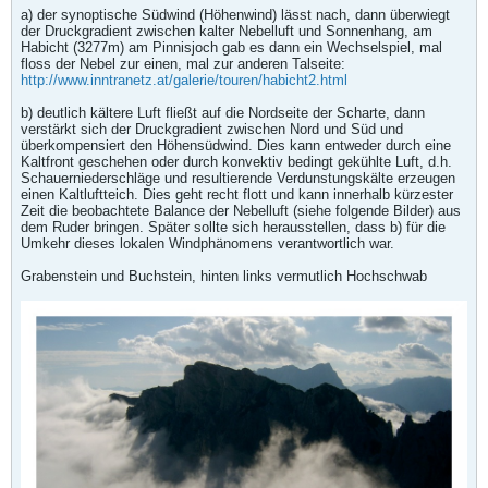
a) der synoptische Südwind (Höhenwind) lässt nach, dann überwiegt
der Druckgradient zwischen kalter Nebelluft und Sonnenhang, am
Habicht (3277m) am Pinnisjoch gab es dann ein Wechselspiel, mal
floss der Nebel zur einen, mal zur anderen Talseite:
http://www.inntranetz.at/galerie/touren/habicht2.html
b) deutlich kältere Luft fließt auf die Nordseite der Scharte, dann
verstärkt sich der Druckgradient zwischen Nord und Süd und
überkompensiert den Höhensüdwind. Dies kann entweder durch eine
Kaltfront geschehen oder durch konvektiv bedingt gekühlte Luft, d.h.
Schauerniederschläge und resultierende Verdunstungskälte erzeugen
einen Kaltluftteich. Dies geht recht flott und kann innerhalb kürzester
Zeit die beobachtete Balance der Nebelluft (siehe folgende Bilder) aus
dem Ruder bringen. Später sollte sich herausstellen, dass b) für die
Umkehr dieses lokalen Windphänomens verantwortlich war.
Grabenstein und Buchstein, hinten links vermutlich Hochschwab