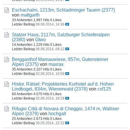
Eschachalm, 1213m, Schladminger Tauern (2377)
von
mattgarth
33 Antworten
1.997 Hits
0 Likes
Letzter Beitrag
06.06.2014, 14:36
Statzer Haus, 2117m, Salzburger Schieferalpen
(2380)
von
Gtwo
14 Antworten
1.229 Hits
0 Likes
Letzter Beitrag
06.06.2014, 08:12
Berggasthof Mamauwiese, 957m, Gutensteiner
Alpen (2375)
von
maxrax
35 Antworten
3.107 Hits
0 Likes
Letzter Beitrag
02.06.2014, 19:58
Histor. Rätsel: Projektiertes Kurhotel auf d. Hohen
Lindkogel, 834m, Wienerwald (2378)
von
csf125
60 Antworten
4.070 Hits
0 Likes
Letzter Beitrag
02.06.2014, 18:29
Rifugio Città di Novara di Cheggio, 1474 m, Walliser
Alpen (2379)
von
hochgall
25 Antworten
2.673 Hits
0 Likes
Letzter Beitrag
30.05.2014, 22:32