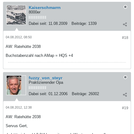
Kaiserschmarrn
8000er
Dabei seit:
11.08.2009
Beiträge:
1339
04.08.2012, 08:50
#18
AW: Ratehütte 2038
Buchstabenzahl nach AMap = HQS +4
fuzzy_von_steyr
Praktizierender Opa
Dabei seit:
01.12.2006
Beiträge:
26002
04.08.2012, 12:38
#19
AW: Ratehütte 2038
Servus Gert,