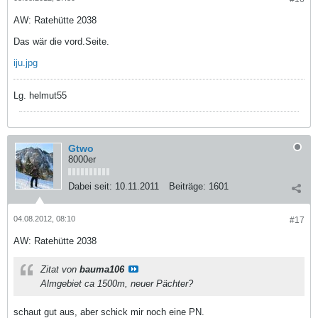
AW: Ratehütte 2038
Das wär die vord.Seite.
iju.jpg
Lg. helmut55
Gtwo
8000er
Dabei seit:
10.11.2011
Beiträge:
1601
04.08.2012, 08:10
#17
AW: Ratehütte 2038
Zitat von
bauma106
Almgebiet ca 1500m, neuer Pächter?
schaut gut aus, aber schick mir noch eine PN.