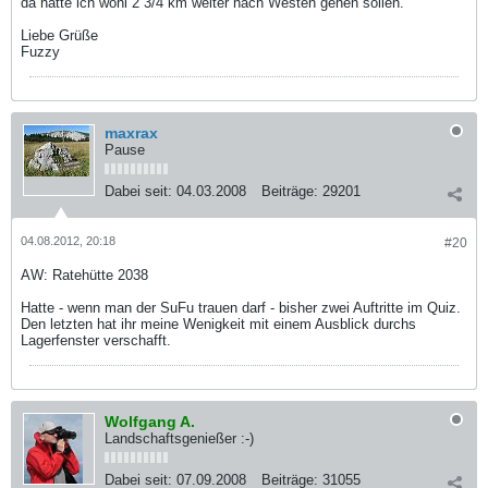
da hätte ich wohl 2 3/4 km weiter nach Westen gehen sollen.
Liebe Grüße
Fuzzy
maxrax
Pause
Dabei seit:
04.03.2008
Beiträge:
29201
04.08.2012, 20:18
#20
AW: Ratehütte 2038
Hatte - wenn man der SuFu trauen darf - bisher zwei Auftritte im Quiz.
Den letzten hat ihr meine Wenigkeit mit einem Ausblick durchs
Lagerfenster verschafft.
Wolfgang A.
Landschaftsgenießer :-)
Dabei seit:
07.09.2008
Beiträge:
31055