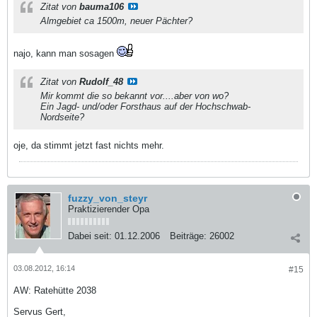
Zitat von
bauma106
Almgebiet ca 1500m, neuer Pächter?
najo, kann man sosagen
Zitat von
Rudolf_48
Mir kommt die so bekannt vor....aber von wo?
Ein Jagd- und/oder Forsthaus auf der Hochschwab-
Nordseite?
oje, da stimmt jetzt fast nichts mehr.
fuzzy_von_steyr
Praktizierender Opa
Dabei seit:
01.12.2006
Beiträge:
26002
03.08.2012, 16:14
#15
AW: Ratehütte 2038
Servus Gert,