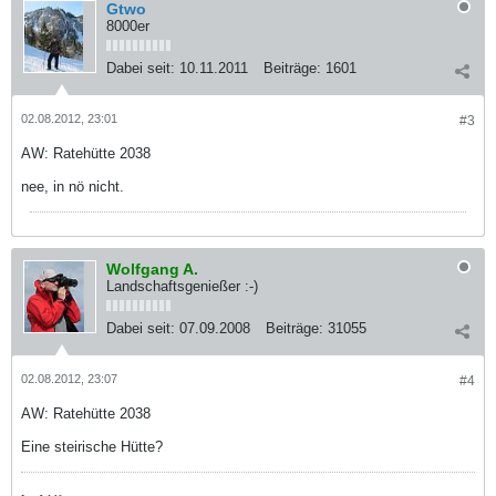
Gtwo
8000er
Dabei seit:
10.11.2011
Beiträge:
1601
02.08.2012, 23:01
#3
AW: Ratehütte 2038
nee, in nö nicht.
Wolfgang A.
Landschaftsgenießer :-)
Dabei seit:
07.09.2008
Beiträge:
31055
02.08.2012, 23:07
#4
AW: Ratehütte 2038
Eine steirische Hütte?