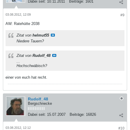
Dabei seit:
10.11.2011
Beiträge:
1601
03.08.2012, 12:09
#9
AW: Ratehütte 2038
Zitat von
helmut55
Niedere Tauern?
Zitat von
Rudolf_48
...
Hochschwäbisch?
einer von euch hat recht.
Rudolf_48
Bergschnecke
Dabei seit:
15.07.2007
Beiträge:
16826
03.08.2012, 12:12
#10