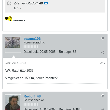
Zitat von
Rudolf_48
Ich ?
yeeeess
bauma106
Forumsgrad IX
Dabei seit:
09.05.2005
Beiträge:
82
03.08.2012, 13:18
#12
AW: Ratehütte 2038
Almgebiet ca 1500m, neuer Pächter?
Rudolf_48
Bergschnecke
Dabei seit:
15.07.2007
Beiträge:
16826