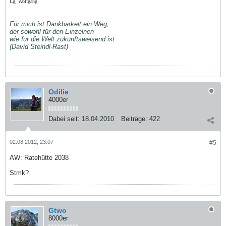
Lg, Wolfgang
Für mich ist Dankbarkeit ein Weg,
der sowohl für den Einzelnen
wie für die Welt zukunftsweisend ist.
(David Steindl-Rast)
Odilie
4000er
Dabei seit:
18.04.2010
Beiträge:
422
02.08.2012, 23:07
#5
AW: Ratehütte 2038
Stmk?
Gtwo
8000er