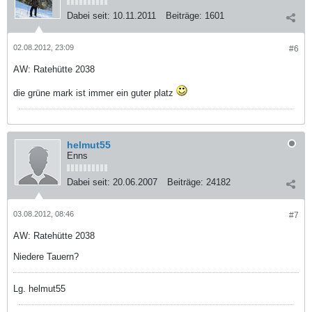
Dabei seit:
10.11.2011
Beiträge:
1601
02.08.2012, 23:09
#6
AW: Ratehütte 2038
die grüne mark ist immer ein guter platz
helmut55
Enns
Dabei seit:
20.06.2007
Beiträge:
24182
03.08.2012, 08:46
#7
AW: Ratehütte 2038
Niedere Tauern?
Lg. helmut55