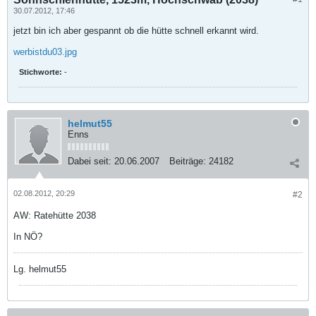
30.07.2012, 17:46
jetzt bin ich aber gespannt ob die hütte schnell erkannt wird.
werbistdu03.jpg
Stichworte:
-
helmut55
Enns
Dabei seit:
20.06.2007
Beiträge:
24182
02.08.2012, 20:29
#2
AW: Ratehütte 2038
In NÖ?
Lg. helmut55