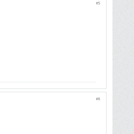
#5
#6