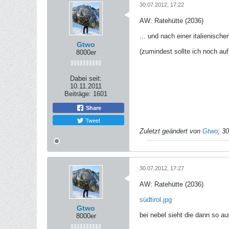
30.07.2012, 17:22
AW: Ratehütte (2036)
... und nach einer italienisch
Gtwo
(zumindest sollte ich noch auf
8000er
Dabei seit:
10.11.2011
Beiträge:
1601
Share
Tweet
Zuletzt geändert von
Gtwo
;
30
30.07.2012, 17:27
AW: Ratehütte (2036)
südtirol.jpg
Gtwo
bei nebel sieht die dann so aus
8000er