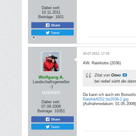
Dabei seit:
10.11.2011
Beiträge:
1601
Share
Tweet
30.07.2012, 17:33
AW: Ratehütte (2036)
Zitat von
Gtwo
Wolfgang A.
bei nebel sieht die dann
Landschaftsgenießer
:-)
Da kann ich auch ein Bonusfot
Rateh&#252;tte2036-2.jpg
Dabei seit:
(Aufnahmedatum: 01.05.2008)
07.09.2008
Beiträge:
31051
Share
Tweet