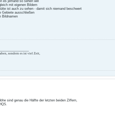
nn es jemand so sehen will
leich mit eigenen Bildern
Hütte ist auch zu sehen - damit sich niemand beschwert
e Gebiete ausschließen
im Bildnamen
________________
aben, sondern es ist viel Zeit,
Höhe sind genau die Hälfte der letzten beiden Ziffern,
 HQS.