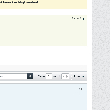
t berücksichtigt werden!
1 von 2
Seite
von
1
Filter
#1