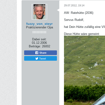
29.07.2012, 19:14
AW: Ratehütte (2036)
Servus Rudolf,
fuzzy_von_steyr
hat Dein Hütte zufällig eine
Praktizierender Opa
Diese Hütte wäre gemeint:
Dabei seit:
01.12.2006
Beiträge:
26002
Share
Tweet