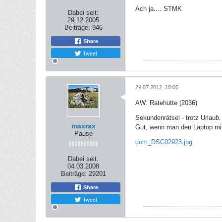
Ach ja.... STMK
Dabei seit:
29.12.2005
Beiträge:
946
Share
Tweet
29.07.2012, 18:05
AW: Ratehütte (2036)
Sekundenrätsel - trotz Urlaub.
maxrax
Gut, wenn man den Laptop mit
Pause
com_DSC02923.jpg
Dabei seit:
04.03.2008
Beiträge:
29201
Share
Tweet