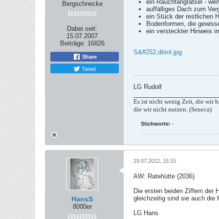
ein Rauchfangrätsel - we
Bergschnecke
auffälliges Dach zum Verg
ein Stück der restlichen 
Bodenformen, die gewiss
Dabei seit:
ein versteckter Hinweis 
15.07.2007
Beiträge:
16826
S&#252;dtirol.jpg
Share
Tweet
LG Rudolf
_________________________
Es ist nicht wenig Zeit, die wir h
die wir nicht nutzen. (Seneca)
Stichworte:
-
29.07.2012, 15:15
AW: Ratehütte (2036)
Die ersten beiden Ziffern der 
gleichzeitig sind sie auch die
HansS
8000er
LG Hans