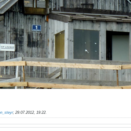
n_steyr
;
29.07.2012, 19:22
.