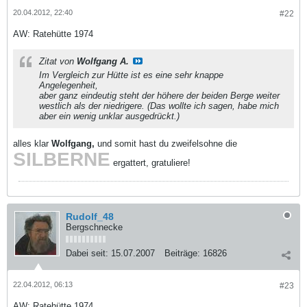
20.04.2012, 22:40
#22
AW: Ratehütte 1974
Zitat von
Wolfgang A.
Im Vergleich zur Hütte ist es eine sehr knappe
Angelegenheit,
aber ganz eindeutig steht der höhere der beiden Berge weiter
westlich als der niedrigere. (Das wollte ich sagen, habe mich
aber ein wenig unklar ausgedrückt.)
alles klar
Wolfgang,
und somit hast du zweifelsohne die
SILBERNE
ergattert, gratuliere!
Rudolf_48
Bergschnecke
Dabei seit:
15.07.2007
Beiträge:
16826
22.04.2012, 06:13
#23
AW: Ratehütte 1974