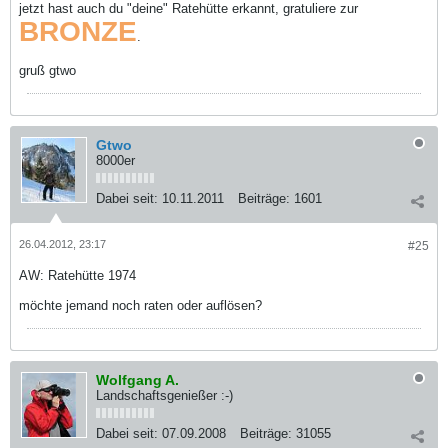
jetzt hast auch du "deine" Ratehütte erkannt, gratuliere zur
BRONZE
.
gruß gtwo
Gtwo
8000er
Dabei seit:
10.11.2011
Beiträge:
1601
26.04.2012, 23:17
#25
AW: Ratehütte 1974
möchte jemand noch raten oder auflösen?
Wolfgang A.
Landschaftsgenießer :-)
Dabei seit:
07.09.2008
Beiträge:
31055