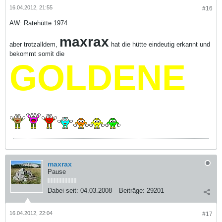
16.04.2012, 21:55
#16
AW: Ratehütte 1974
maxrax
aber trotzalldem,
hat die hütte eindeutig erkannt und
bekommt somit die
GOLDENE
maxrax
Pause
Dabei seit:
04.03.2008
Beiträge:
29201
16.04.2012, 22:04
#17