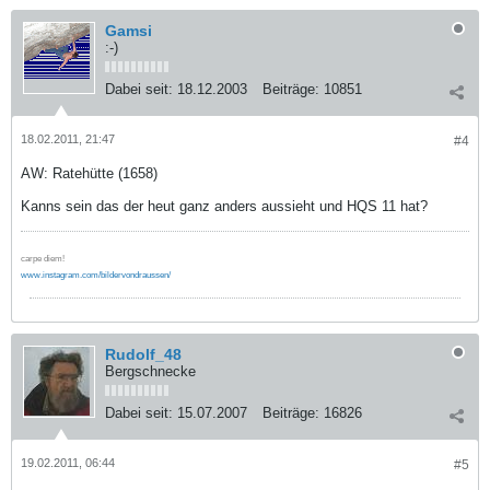
Gamsi
:-)
Dabei seit:
18.12.2003
Beiträge:
10851
18.02.2011, 21:47
#4
AW: Ratehütte (1658)
Kanns sein das der heut ganz anders aussieht und HQS 11 hat?
carpe diem!
www.instagram.com/bildervondraussen/
Rudolf_48
Bergschnecke
Dabei seit:
15.07.2007
Beiträge:
16826
19.02.2011, 06:44
#5