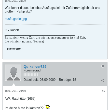
18.02.2011, 21:09
Wer kennt dieses beliebte Ausflugsziel mit Zufahrtsmöglichkeit und
großem Parkplatz?
ausflugsziel.jpg
LG Rudolf
_________________________________________
Es ist nicht wenig Zeit, die wir haben, sondern es ist viel Zeit,
die wir nicht nutzen. (Seneca)
Stichworte:
-
Quiksilver725
Forumsgrad I
Dabei seit:
05.09.2009
Beiträge:
15
18.02.2011, 21:19
#2
AW: Ratehütte (1658)
Ist deine hütte in kärnten??