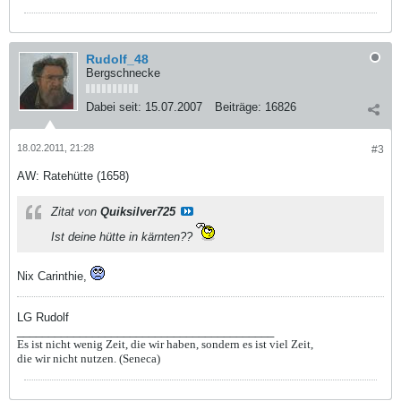
Rudolf_48
Bergschnecke
Dabei seit:
15.07.2007
Beiträge:
16826
18.02.2011, 21:28
#3
AW: Ratehütte (1658)
Zitat von
Quiksilver725
Ist deine hütte in kärnten??
Nix Carinthie,
LG Rudolf
_________________________________________
Es ist nicht wenig Zeit, die wir haben, sondern es ist viel Zeit,
die wir nicht nutzen. (Seneca)