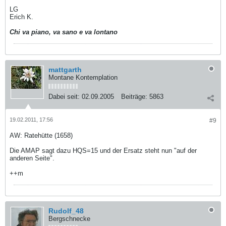
LG
Erich K.
Chi va piano, va sano e va lontano
mattgarth
Montane Kontemplation
Dabei seit:
02.09.2005
Beiträge:
5863
19.02.2011, 17:56
#9
AW: Ratehütte (1658)
Die AMAP sagt dazu HQS=15 und der Ersatz steht nun "auf der
anderen Seite".
++m
Rudolf_48
Bergschnecke