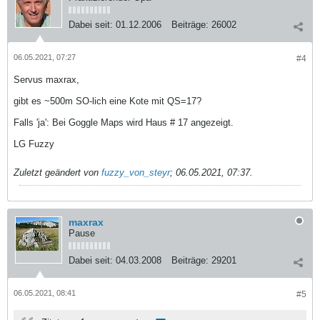
Dabei seit:
01.12.2006
Beiträge:
26002
06.05.2021, 07:27
#4
Servus maxrax,
gibt es ~500m SO-lich eine Kote mit QS=17?
Falls 'ja': Bei Goggle Maps wird Haus # 17 angezeigt.
LG Fuzzy
Zuletzt geändert von
fuzzy_von_steyr
;
06.05.2021, 07:37
.
maxrax
Pause
Dabei seit:
04.03.2008
Beiträge:
29201
06.05.2021, 08:41
#5