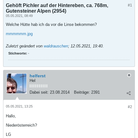
Gehöft Pichler auf der Hintereben, ca. 768m,
#1
Gutensteiner Alpen (2954)
05.05.2021, 08:49
Welche Hütte hab ich da vor die Linse bekommen?
mmmmmm.jpg
Zuletzt geändert von
waldrauschen
;
12.05.2021, 19:40
.
Stichworte:
-
helferst
Hel
Dabei seit:
23.08.2014
Beiträge:
2391
05.05.2021, 13:25
#2
Hallo,
Niederösterreich?
LG