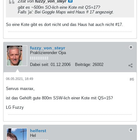
Zitat von
fuzzy_von_steyr
gibt es ~500m SO-lich eine Kote mit QS=17?
Falls 'ja': Bei Goggle Maps wird Haus # 17 angezeigt.
So eine Kote gibt es dort nicht und das Haus hat auch nicht #17.
fuzzy_von_steyr
Praktizierender Opa
Dabei seit:
01.12.2006
Beiträge:
26002
06.05.2021, 18:49
#6
Servus maxrax,
ist das Gehöft gute 800m SSW-lich einer Kote mit QS=15?
LG Fuzzy
helferst
Hel