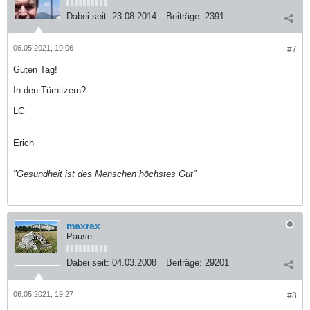
Dabei seit:
23.08.2014
Beiträge:
2391
06.05.2021, 19:06
#7
Guten Tag!
In den Türnitzern?
LG
Erich
"Gesundheit ist des Menschen höchstes Gut"
maxrax
Pause
Dabei seit:
04.03.2008
Beiträge:
29201
06.05.2021, 19:27
#8