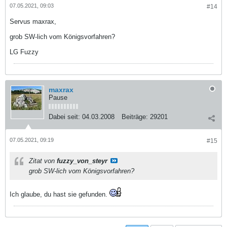
07.05.2021, 09:03
#14
Servus maxrax,
grob SW-lich vom Königsvorfahren?
LG Fuzzy
maxrax
Pause
Dabei seit:
04.03.2008
Beiträge:
29201
07.05.2021, 09:19
#15
Zitat von
fuzzy_von_steyr
grob SW-lich vom Königsvorfahren?
Ich glaube, du hast sie gefunden.