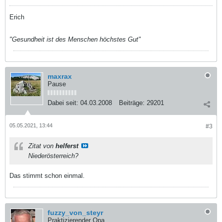
Erich
"Gesundheit ist des Menschen höchstes Gut"
maxrax
Pause
Dabei seit:
04.03.2008
Beiträge:
29201
05.05.2021, 13:44
#3
Zitat von
helferst
Niederösterreich?
Das stimmt schon einmal.
fuzzy_von_steyr
Praktizierender Opa