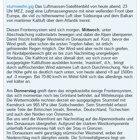
sturmweihn.jpg
Das Luftmassen-Satellitenbild von heute abend, 23
Uhr MEZ, zeigt eine Luftmassengrenze mit einer wellenden Front über
Europa, die viel zu höhenwarme Luft über Südeuropa und dem Balkan
von maritimer Kaltluft über dem Atlantik trennt.
Dieses Frontensystem wird sich morgen,
Mittwoch
, unter
Abschwächung südostwärts bewegen und dabei die Alpen überqueren.
Damit frischt kräftiger Westwind im Donauraum auf. Kurz, bevor der
Wind greift, aber schon die ersten Tropfen fallen, ist örtlich
gefrierender Regen möglich. Der Wind wird aber recht rasch greifen.
Im Nordalpenbereich gibt es bis zum Nachmittag unergiebigen
Nordstau. Die Kaltfront ist also überall dort, wo sich zuvor ein
ausgeprägter Kaltluftsee ausbilden konnte, 'maskiert', d.h., bringt
durch auffrischenden Wind wärmere Luft durch Durchmischung. Nur in
der Höhe geht es deutlich nach unten, von heute abend +8 auf 1500m
auf -3 morgen. Bei 70-80 km/h im Mittel fühlt sich das allerdings noch
viel kälter an.
Am
Donnerstag
greift dann das eingekastelte riesige Frontensystem,
das sich momentan noch bei Grönland befindet, auf Mitteleuropa über.
Die Wettermodelle rechnen derzeit ein ausgeprägtes Sturmtief mit
Kerndruck um 965 hPa über Südschweden. Sein Sturmfeld erfasst
weite Teile der Britischen Inseln, Benelux, Deutschland, Tschechien
und auch den Norden von Österreich.
Bei uns wird die Warmfront am Nachmittag auf die Alpennordseite und
den Donauraum übergreifen. Aufgrund der starken Westkomponente
unterhalb Kammniveau hält sich der Stau in Grenzen.
Im Donauraum weht ganztägig stürmischer Westwind, wobei der
Niederschlag noch dämpfen würde. Die Schneefallgrenze liegt um