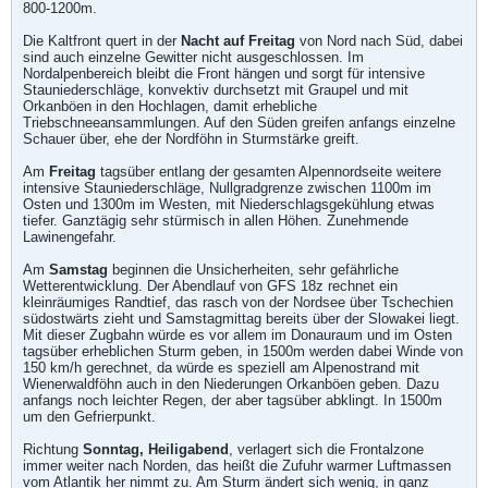
800-1200m.
Die Kaltfront quert in der
Nacht auf Freitag
von Nord nach Süd, dabei
sind auch einzelne Gewitter nicht ausgeschlossen. Im
Nordalpenbereich bleibt die Front hängen und sorgt für intensive
Stauniederschläge, konvektiv durchsetzt mit Graupel und mit
Orkanböen in den Hochlagen, damit erhebliche
Triebschneeansammlungen. Auf den Süden greifen anfangs einzelne
Schauer über, ehe der Nordföhn in Sturmstärke greift.
Am
Freitag
tagsüber entlang der gesamten Alpennordseite weitere
intensive Stauniederschläge, Nullgradgrenze zwischen 1100m im
Osten und 1300m im Westen, mit Niederschlagsgekühlung etwas
tiefer. Ganztägig sehr stürmisch in allen Höhen. Zunehmende
Lawinengefahr.
Am
Samstag
beginnen die Unsicherheiten, sehr gefährliche
Wetterentwicklung. Der Abendlauf von GFS 18z rechnet ein
kleinräumiges Randtief, das rasch von der Nordsee über Tschechien
südostwärts zieht und Samstagmittag bereits über der Slowakei liegt.
Mit dieser Zugbahn würde es vor allem im Donauraum und im Osten
tagsüber erheblichen Sturm geben, in 1500m werden dabei Winde von
150 km/h gerechnet, da würde es speziell am Alpenostrand mit
Wienerwaldföhn auch in den Niederungen Orkanböen geben. Dazu
anfangs noch leichter Regen, der aber tagsüber abklingt. In 1500m
um den Gefrierpunkt.
Richtung
Sonntag, Heiligabend
, verlagert sich die Frontalzone
immer weiter nach Norden, das heißt die Zufuhr warmer Luftmassen
vom Atlantik her nimmt zu. Am Sturm ändert sich wenig, in ganz