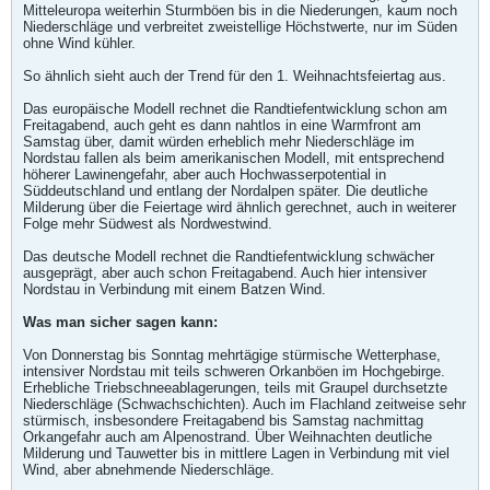
Mitteleuropa weiterhin Sturmböen bis in die Niederungen, kaum noch
Niederschläge und verbreitet zweistellige Höchstwerte, nur im Süden
ohne Wind kühler.
So ähnlich sieht auch der Trend für den 1. Weihnachtsfeiertag aus.
Das europäische Modell rechnet die Randtiefentwicklung schon am
Freitagabend, auch geht es dann nahtlos in eine Warmfront am
Samstag über, damit würden erheblich mehr Niederschläge im
Nordstau fallen als beim amerikanischen Modell, mit entsprechend
höherer Lawinengefahr, aber auch Hochwasserpotential in
Süddeutschland und entlang der Nordalpen später. Die deutliche
Milderung über die Feiertage wird ähnlich gerechnet, auch in weiterer
Folge mehr Südwest als Nordwestwind.
Das deutsche Modell rechnet die Randtiefentwicklung schwächer
ausgeprägt, aber auch schon Freitagabend. Auch hier intensiver
Nordstau in Verbindung mit einem Batzen Wind.
Was man sicher sagen kann:
Von Donnerstag bis Sonntag mehrtägige stürmische Wetterphase,
intensiver Nordstau mit teils schweren Orkanböen im Hochgebirge.
Erhebliche Triebschneeablagerungen, teils mit Graupel durchsetzte
Niederschläge (Schwachschichten). Auch im Flachland zeitweise sehr
stürmisch, insbesondere Freitagabend bis Samstag nachmittag
Orkangefahr auch am Alpenostrand. Über Weihnachten deutliche
Milderung und Tauwetter bis in mittlere Lagen in Verbindung mit viel
Wind, aber abnehmende Niederschläge.