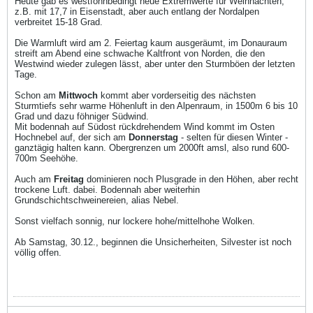
Heute gab es westföhnbedingt neue Extremwerte für Weihnachten,
z.B. mit 17,7 in Eisenstadt, aber auch entlang der Nordalpen
verbreitet 15-18 Grad.
Die Warmluft wird am 2. Feiertag kaum ausgeräumt, im Donauraum
streift am Abend eine schwache Kaltfront von Norden, die den
Westwind wieder zulegen lässt, aber unter den Sturmböen der letzten
Tage.
Schon am
Mittwoch
kommt aber vorderseitig des nächsten
Sturmtiefs sehr warme Höhenluft in den Alpenraum, in 1500m 6 bis 10
Grad und dazu föhniger Südwind.
Mit bodennah auf Südost rückdrehendem Wind kommt im Osten
Hochnebel auf, der sich am
Donnerstag
- selten für diesen Winter -
ganztägig halten kann. Obergrenzen um 2000ft amsl, also rund 600-
700m Seehöhe.
Auch am
Freitag
dominieren noch Plusgrade in den Höhen, aber recht
trockene Luft. dabei. Bodennah aber weiterhin
Grundschichtschweinereien, alias Nebel.
Sonst vielfach sonnig, nur lockere hohe/mittelhohe Wolken.
Ab Samstag, 30.12., beginnen die Unsicherheiten, Silvester ist noch
völlig offen.