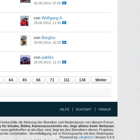
30.09.2014, 07:05
von
Wolfgang A.
29.09.2014, 11:45
von
Bergfex
29.09.2014, 10:25
von
pablito
28.09.2014, 11:37
64
65
66
71
111
138
Weiter
HILFE
KONTAKT
HINAUF
nd keinesfalls die Meinung der Betreiber und Moderatoren von diesem Forum.
für Inhalte, Bilder, Kartenausschnitte etc. liegt alleine beim Verfasser.
w.gipfeltreffen.at abrufbar sind, liegt bei den Betreibern dieses Projektes.
echte vorbehalten. Vervielfältigung nur in Rücksprache mit dem Webmaster.
Powered by
vBulletin®
Version 5.6.8