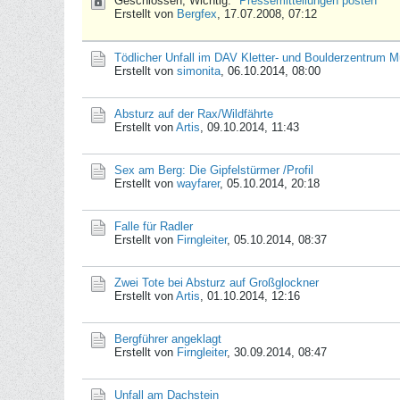
Geschlossen, Wichtig:
Pressemitteilungen posten
Erstellt von
Bergfex
,
17.07.2008, 07:12
Tödlicher Unfall im DAV Kletter- und Boulderzentrum
Erstellt von
simonita
,
06.10.2014, 08:00
Absturz auf der Rax/Wildfährte
Erstellt von
Artis
,
09.10.2014, 11:43
Sex am Berg: Die Gipfelstürmer /Profil
Erstellt von
wayfarer
,
05.10.2014, 20:18
Falle für Radler
Erstellt von
Firngleiter
,
05.10.2014, 08:37
Zwei Tote bei Absturz auf Großglockner
Erstellt von
Artis
,
01.10.2014, 12:16
Bergführer angeklagt
Erstellt von
Firngleiter
,
30.09.2014, 08:47
Unfall am Dachstein