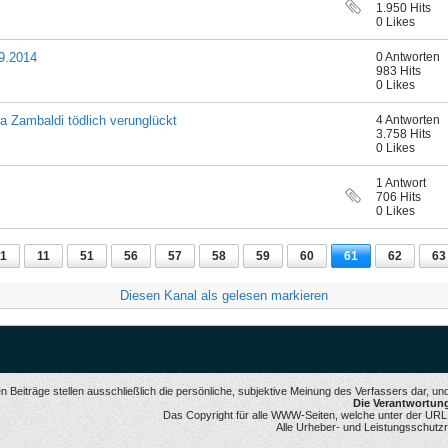
1.950 Hits
0 Likes
09.2014
0 Antworten
983 Hits
0 Likes
 Zambaldi tödlich verunglückt
4 Antworten
3.758 Hits
0 Likes
1 Antwort
706 Hits
0 Likes
1
11
51
56
57
58
59
60
61
62
63
Diesen Kanal als gelesen markieren
 Beiträge stellen ausschließlich die persönliche, subjektive Meinung des Verfassers dar, u
Die Verantwortung 
Das Copyright für alle WWW-Seiten, welche unter der URL ww
Alle Urheber- und Leistungsschutzr