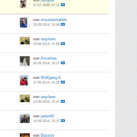
von
Bergfex
17.07.2008, 07:12
von
mountainrabbit
25.09.2014, 15:06
von
wayfarer
23.09.2014, 21:58
von
Ansahias
20.09.2014, 18:17
von
Wolfgang A.
17.09.2014, 21:22
von
wayfarer
14.09.2014, 22:47
von
peter40
14.09.2014, 15:37
von
Bassist