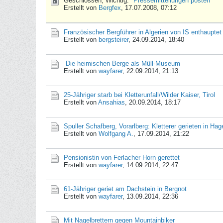
Geschlossen, Wichtig:
Pressemitteilungen posten
Erstellt von
Bergfex
,
17.07.2008, 07:12
Französischer Bergführer in Algerien von IS enthauptet
Erstellt von
bergsteirer
,
24.09.2014, 18:40
Die heimischen Berge als Müll-Museum
Erstellt von
wayfarer
,
22.09.2014, 21:13
25-Jähriger starb bei Kletterunfall/Wilder Kaiser, Tirol
Erstellt von
Ansahias
,
20.09.2014, 18:17
Spuller Schafberg, Vorarlberg: Kletterer gerieten in Hag
Erstellt von
Wolfgang A.
,
17.09.2014, 21:22
Pensionistin von Ferlacher Horn gerettet
Erstellt von
wayfarer
,
14.09.2014, 22:47
61-Jähriger geriet am Dachstein in Bergnot
Erstellt von
wayfarer
,
13.09.2014, 22:36
Mit Nagelbrettern gegen Mountainbiker