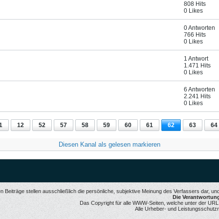
808 Hits
0 Likes
0 Antworten
766 Hits
0 Likes
1 Antwort
1.471 Hits
0 Likes
6 Antworten
2.241 Hits
0 Likes
1
12
52
57
58
59
60
61
62
63
64
Diesen Kanal als gelesen markieren
 Beiträge stellen ausschließlich die persönliche, subjektive Meinung des Verfassers dar, u
Die Verantwortung 
Das Copyright für alle WWW-Seiten, welche unter der URL ww
Alle Urheber- und Leistungsschutzr