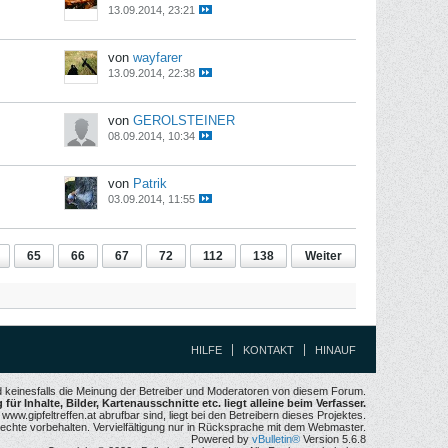
13.09.2014, 23:21
von
wayfarer
13.09.2014, 22:38
von
GEROLSTEINER
08.09.2014, 10:34
von
Patrik
03.09.2014, 11:55
65
66
67
72
112
138
Weiter
HILFE
KONTAKT
HINAUF
nd keinesfalls die Meinung der Betreiber und Moderatoren von diesem Forum.
für Inhalte, Bilder, Kartenausschnitte etc. liegt alleine beim Verfasser.
w.gipfeltreffen.at abrufbar sind, liegt bei den Betreibern dieses Projektes.
echte vorbehalten. Vervielfältigung nur in Rücksprache mit dem Webmaster.
Powered by
vBulletin®
Version 5.6.8