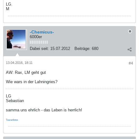
LG.
M
-Chemicus-
6000er
Dabei seit:
15.07.2012
Beiträge:
680
13.04.2016, 18:11
#4
AW: Rax, LM geht gut
Wie wars in der Lahningries?
LG
Sebastian
samma uns ehrlich - das Leben is herrlich!
Tourenfotos