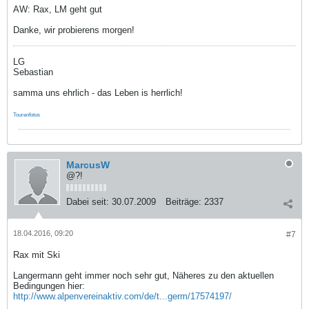
AW: Rax, LM geht gut
Danke, wir probierens morgen!
LG
Sebastian
samma uns ehrlich - das Leben is herrlich!
Tourenfotos
MarcusW
@?!
Dabei seit:
30.07.2009
Beiträge:
2337
18.04.2016, 09:20
#7
Rax mit Ski
Langermann geht immer noch sehr gut, Näheres zu den aktuellen
Bedingungen hier:
http://www.alpenvereinaktiv.com/de/t...germ/17574197/