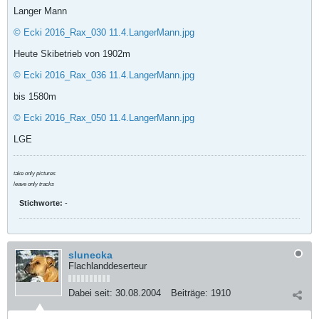
Langer Mann
© Ecki 2016_Rax_030 11.4.LangerMann.jpg
Heute Skibetrieb von 1902m
© Ecki 2016_Rax_036 11.4.LangerMann.jpg
bis 1580m
© Ecki 2016_Rax_050 11.4.LangerMann.jpg
LGE
take only pictures
leave only tracks
Stichworte:
-
slunecka
Flachlanddeserteur
Dabei seit:
30.08.2004
Beiträge:
1910