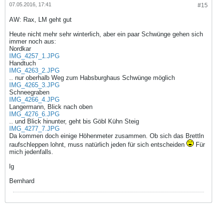
07.05.2016, 17:41
#15
AW: Rax, LM geht gut
Heute nicht mehr sehr winterlich, aber ein paar Schwünge gehen sich
immer noch aus:
Nordkar
IMG_4257_1.JPG
Handtuch
IMG_4263_2.JPG
.. nur oberhalb Weg zum Habsburghaus Schwünge möglich
IMG_4265_3.JPG
Schneegraben
IMG_4266_4.JPG
Langermann, Blick nach oben
IMG_4276_6.JPG
.. und Blick hinunter, geht bis Göbl Kühn Steig
IMG_4277_7.JPG
Da kommen doch einige Höhenmeter zusammen. Ob sich das Brettln
raufschleppen lohnt, muss natürlich jeden für sich entscheiden
Für
mich jedenfalls.
lg
Bernhard