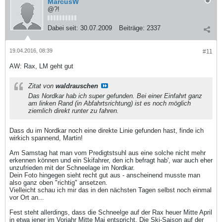
MarcusW
@?!
Dabei seit:
30.07.2009
Beiträge:
2337
19.04.2016, 08:39
#11
AW: Rax, LM geht gut
Zitat von
waldrauschen
Das Nordkar hab ich super gefunden. Bei einer Einfahrt ganz
am linken Rand (in Abfahrtsrichtung) ist es noch möglich
ziemlich direkt runter zu fahren.
Dass du im Nordkar noch eine direkte Linie gefunden hast, finde ich
wirkich spannend, Martin!
Am Samstag hat man vom Predigtstsuhl aus eine solche nicht mehr
erkennen können und ein Skifahrer, den ich befragt hab', war auch eher
unzufrieden mit der Schneelage im Nordkar.
Dein Foto hingegen sieht recht gut aus - anscheinend musste man
also ganz oben "richtig" ansetzen.
Vielleicht schau ich mir das in den nächsten Tagen selbst noch einmal
vor Ort an...
Fest steht allerdings, dass die Schneelge auf der Rax heuer Mitte April
in etwa jener im Vorjahr Mitte Mai entspricht. Die Ski-Saison auf der