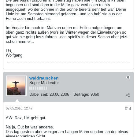
Die drei Abfahrtsspuren am Samstag haben alle (im Bild) links oben
begonnen und sind dann in der Mitte ganz weit nach rechts
ausgequert, wo der Schnee in der Sonne bereits sehr tief war. Deine
Linie ist am Samstag niemand gefahren - und ich hab' sie aus der
Ferne auch nicht erkannt.
Im Vorjahr bin noch im Mai von unten mit Fellen aufgestiegen. um
oben ganz rechts außen (wo's im Winter wegen der Einwehungen so
gut wie nie geht) loszufahren - das spielt's in dieser Saison aber jetzt
schon nimmer...
LG,
Wolfgang
waldrauschen
Super Moderator
Dabei seit:
28.06.2006
Beiträge:
9360
02.05.2016, 12:47
#14
AW: Rax, LM geht gut
Na ja, Gut ist was anderes.
Das lag gestern aber weniger am Langen Mann sondern an der etwas
eingeschränkten Sicht.