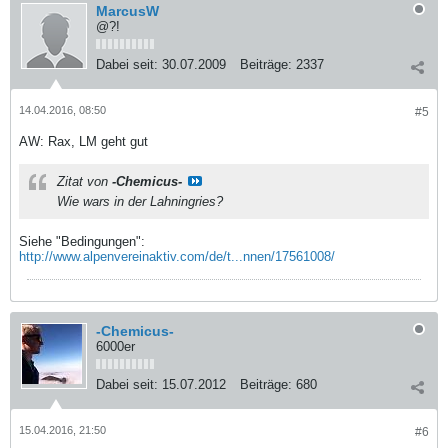
MarcusW
@?!
Dabei seit:
30.07.2009
Beiträge:
2337
14.04.2016, 08:50
#5
AW: Rax, LM geht gut
Zitat von
-Chemicus-
Wie wars in der Lahningries?
Siehe "Bedingungen":
http://www.alpenvereinaktiv.com/de/t...nnen/17561008/
-Chemicus-
6000er
Dabei seit:
15.07.2012
Beiträge:
680
15.04.2016, 21:50
#6