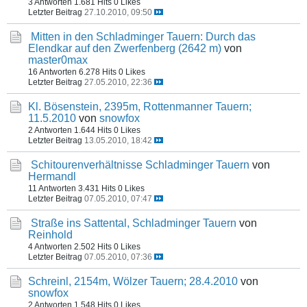
3 Antworten
1.681 Hits
0 Likes
Letzter Beitrag
27.10.2010, 09:50
Mitten in den Schladminger Tauern: Durch das
Elendkar auf den Zwerfenberg (2642 m)
von
master0max
16 Antworten
6.278 Hits
0 Likes
Letzter Beitrag
27.05.2010, 22:36
Kl. Bösenstein, 2395m, Rottenmanner Tauern;
11.5.2010
von
snowfox
2 Antworten
1.644 Hits
0 Likes
Letzter Beitrag
13.05.2010, 18:42
Schitourenverhältnisse Schladminger Tauern
von
Hermandl
11 Antworten
3.431 Hits
0 Likes
Letzter Beitrag
07.05.2010, 07:47
Straße ins Sattental, Schladminger Tauern
von
Reinhold
4 Antworten
2.502 Hits
0 Likes
Letzter Beitrag
07.05.2010, 07:36
Schreinl, 2154m, Wölzer Tauern; 28.4.2010
von
snowfox
2 Antworten
1.548 Hits
0 Likes