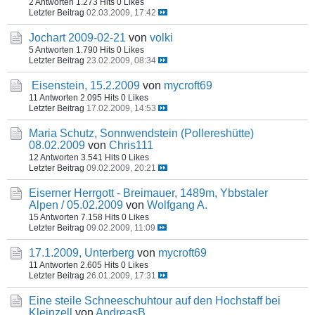
2 Antworten
1.273 Hits
0 Likes
Letzter Beitrag
02.03.2009, 17:42
Jochart 2009-02-21
von
volki
5 Antworten
1.790 Hits
0 Likes
Letzter Beitrag
23.02.2009, 08:34
Eisenstein, 15.2.2009
von
mycroft69
11 Antworten
2.095 Hits
0 Likes
Letzter Beitrag
17.02.2009, 14:53
Maria Schutz, Sonnwendstein (Pollereshütte)
08.02.2009
von
Chris111
12 Antworten
3.541 Hits
0 Likes
Letzter Beitrag
09.02.2009, 20:21
Eiserner Herrgott - Breimauer, 1489m, Ybbstaler
Alpen / 05.02.2009
von
Wolfgang A.
15 Antworten
7.158 Hits
0 Likes
Letzter Beitrag
09.02.2009, 11:09
17.1.2009, Unterberg
von
mycroft69
11 Antworten
2.605 Hits
0 Likes
Letzter Beitrag
26.01.2009, 17:31
Eine steile Schneeschuhtour auf den Hochstaff bei
Kleinzell
von
AndreasB