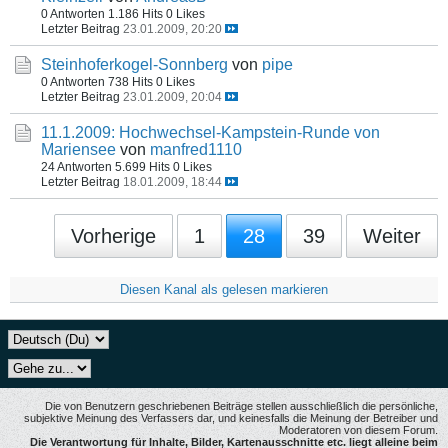
0 Antworten
1.186 Hits
0 Likes
Letzter Beitrag
23.01.2009, 20:20
Steinhoferkogel-Sonnberg
von
pipe
0 Antworten
738 Hits
0 Likes
Letzter Beitrag
23.01.2009, 20:04
11.1.2009: Hochwechsel-Kampstein-Runde von
Mariensee
von
manfred1110
24 Antworten
5.699 Hits
0 Likes
Letzter Beitrag
18.01.2009, 18:44
Vorherige
1
28
39
Weiter
Diesen Kanal als gelesen markieren
Die von Benutzern geschriebenen Beiträge stellen ausschließlich die persönliche,
subjektive Meinung des Verfassers dar, und keinesfalls die Meinung der Betreiber und
Moderatoren von diesem Forum.
Die Verantwortung für Inhalte, Bilder, Kartenausschnitte etc. liegt alleine beim