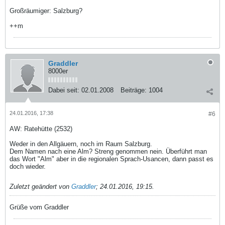
Großräumiger: Salzburg?
++m
Graddler
8000er
Dabei seit:
02.01.2008
Beiträge:
1004
24.01.2016, 17:38
#6
AW: Ratehütte (2532)
Weder in den Allgäuern, noch im Raum Salzburg.
Dem Namen nach eine Alm? Streng genommen nein. Überführt man
das Wort "Alm" aber in die regionalen Sprach-Usancen, dann passt es
doch wieder.
Zuletzt geändert von
Graddler
;
24.01.2016, 19:15
.
Grüße vom Graddler