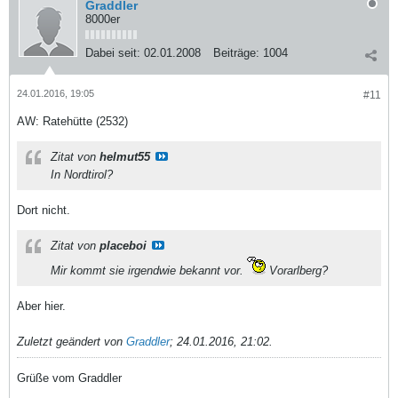
Graddler
8000er
Dabei seit:
02.01.2008
Beiträge:
1004
24.01.2016, 19:05
#11
AW: Ratehütte (2532)
Zitat von
helmut55
In Nordtirol?
Dort nicht.
Zitat von
placeboi
Mir kommt sie irgendwie bekannt vor.
Vorarlberg?
Aber hier.
Zuletzt geändert von
Graddler
;
24.01.2016, 21:02
.
Grüße vom Graddler