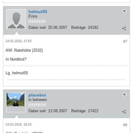
helmut55
Enns
Dabei seit:
20.06.2007
Beiträge:
24182
24.01.2016, 17:53
#7
AW: Ratehütte (2532)
In Nordtirol?
Lg. helmut55
placeboi
in between
Dabei seit:
13.08.2007
Beiträge:
17422
24.01.2016, 18:15
#8