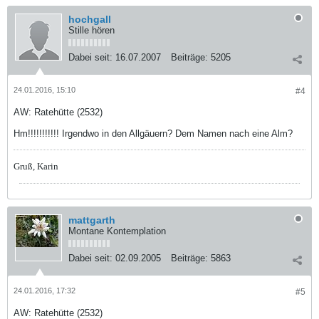
hochgall
Stille hören
Dabei seit:
16.07.2007
Beiträge:
5205
24.01.2016, 15:10
#4
AW: Ratehütte (2532)
Hm!!!!!!!!!!! Irgendwo in den Allgäuern? Dem Namen nach eine Alm?
Gruß, Karin
mattgarth
Montane Kontemplation
Dabei seit:
02.09.2005
Beiträge:
5863
24.01.2016, 17:32
#5
AW: Ratehütte (2532)