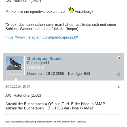
AW: Ratehütte (2532)
Mir kommt sie irgendwie bekannt vor.
Vorarlberg?
"Glück, das kann schon sein: man hat es fast hinter sich und einen
Schluck Wasser noch dazu." (Malte Roeper)
https://www.instagram.com/grandcapucin38/
Gipfelquiz_Ruach
Forumsgrad I
Dabei seit:
19.12.2006
Beiträge:
643
24.01.2016, 18:34
#9
AW: Ratehütte (2532)
Anzahl der Buchstaben = QS aus T+H+E der Höhe in AMAP
Anzahl der Buchstaben + Z = HQS der Höhe in AMAP
Mit G*ogle sicher, schnell, billig, in Hausschuhen und ohne Schweiß zum Rateberg :)