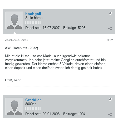
hochgall
Stille hören
Dabei seit:
16.07.2007
Beiträge:
5205
25.01.2016, 20:51
#12
AW: Ratehütte (2532)
Mir ist die Hütte - so wie Mark - auch irgendwie bekannt
vorgekommen. Ich habe jetzt meine Ganglien durchforstet und bin
fündig geworden. Der Name enthält 3 Vokale, davon einen einfach,
einen doppelt und einen dreifach (wenn ich richtig gezählt habe).
Gruß, Karin
Graddler
8000er
Dabei seit:
02.01.2008
Beiträge:
1004