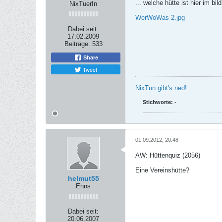
... welche hütte ist hier im bild
NixTuerIn
WerWoWas 2.jpg
Dabei seit:
17.02.2009
Beiträge:
533
Share
Tweet
NixTun gibt's ned!
Stichworte:
-
01.09.2012, 20:48
AW: Hüttenquiz (2056)
Eine Vereinshütte?
helmut55
Enns
Dabei seit:
20.06.2007