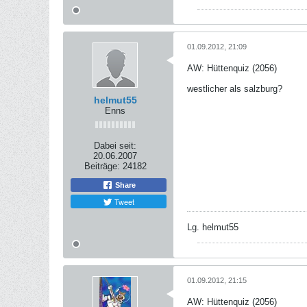
01.09.2012, 21:09
AW: Hüttenquiz (2056)
westlicher als salzburg?
helmut55
Enns
Dabei seit:
20.06.2007
Beiträge:
24182
Share
Tweet
Lg. helmut55
01.09.2012, 21:15
AW: Hüttenquiz (2056)