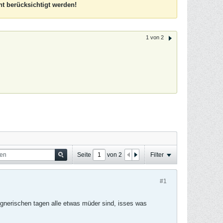
t berücksichtigt werden!
1 von 2
Seite
von
2
Filter
#1
egnerischen tagen alle etwas müder sind, isses was