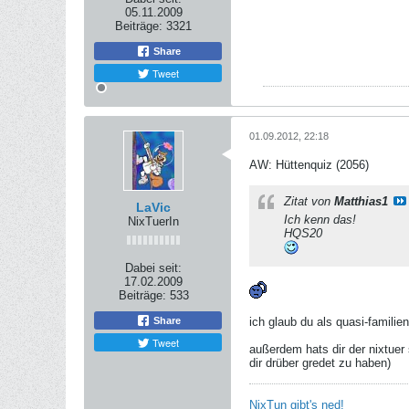
05.11.2009
Beiträge:
3321
Share
Tweet
01.09.2012, 22:18
AW: Hüttenquiz (2056)
Zitat von
Matthias1
LaVic
Ich kenn das!
NixTuerIn
HQS20
Dabei seit:
17.02.2009
Beiträge:
533
Share
ich glaub du als quasi-familien
Tweet
außerdem hats dir der nixtuer 
dir drüber gredet zu haben)
NixTun gibt's ned!