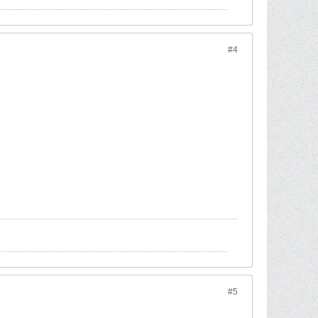
#4
#5