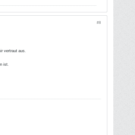
#8
r vertraut aus.
 ist.