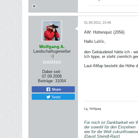
01.09.2012, 23:49
AW: Hüttenquiz (2056)
Hallo LaVic,
Wolfgang A.
Landschaftsgenießer
den Gebäudeteil hätte ich - wi
:-)
Ich tippe, er steht ziemlich 
Laut AMap besteht die Höhe der
Dabei seit:
07.09.2008
Beiträge:
31054
Share
Tweet
Lg, Wolfgang
Für mich ist Dankbarkeit ein 
der sowohl für den Einzelnen
wie für die Welt zukunftsweise
(David Steindl-Rast)