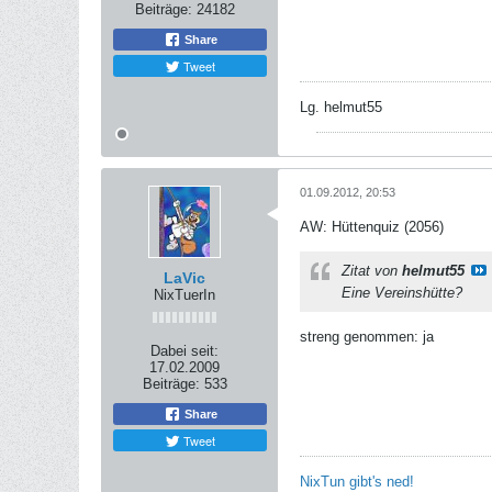
Beiträge:
24182
Share
Tweet
Lg. helmut55
01.09.2012, 20:53
AW: Hüttenquiz (2056)
Zitat von
helmut55
LaVic
Eine Vereinshütte?
NixTuerIn
streng genommen: ja
Dabei seit:
17.02.2009
Beiträge:
533
Share
Tweet
NixTun gibt's ned!