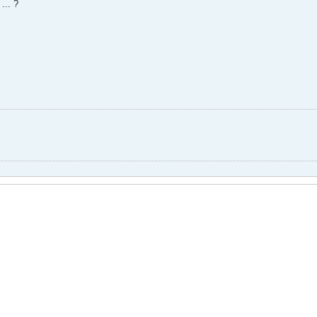
 ... ?