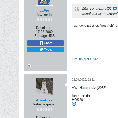
Zitat von
helmut55
LaVic
westlicher als salzburg
NixTuerIn
irgendwie ist alles 'westlich'
Dabei seit:
17.02.2009
Beiträge:
533
Share
Tweet
NixTun gibt's ned!
01.09.2012, 22:11
AW: Hüttenquiz (2056)
Ich kenn das!
HQS20
Ansahias
Nebelgespenst
Dabei seit: