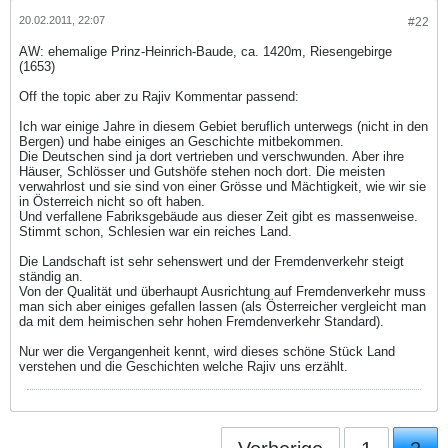
20.02.2011, 22:07
#22
AW: ehemalige Prinz-Heinrich-Baude, ca. 1420m, Riesengebirge
(1653)
Off the topic aber zu Rajiv Kommentar passend:
Ich war einige Jahre in diesem Gebiet beruflich unterwegs (nicht in den
Bergen) und habe einiges an Geschichte mitbekommen.
Die Deutschen sind ja dort vertrieben und verschwunden. Aber ihre
Häuser, Schlösser und Gutshöfe stehen noch dort. Die meisten
verwahrlost und sie sind von einer Grösse und Mächtigkeit, wie wir sie
in Österreich nicht so oft haben.
Und verfallene Fabriksgebäude aus dieser Zeit gibt es massenweise.
Stimmt schon, Schlesien war ein reiches Land.
Die Landschaft ist sehr sehenswert und der Fremdenverkehr steigt
ständig an.
Von der Qualität und überhaupt Ausrichtung auf Fremdenverkehr muss
man sich aber einiges gefallen lassen (als Österreicher vergleicht man
da mit dem heimischen sehr hohen Fremdenverkehr Standard).
Nur wer die Vergangenheit kennt, wird dieses schöne Stück Land
verstehen und die Geschichten welche Rajiv uns erzählt.