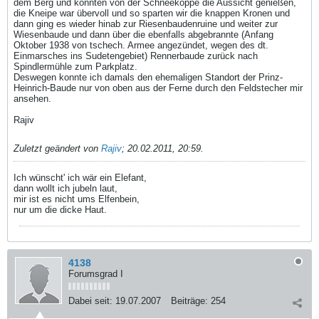
dem Berg und konnten von der Schneekoppe die Aussicht genießen,
die Kneipe war übervoll und so sparten wir die knappen Kronen und
dann ging es wieder hinab zur Riesenbaudenruine und weiter zur
Wiesenbaude und dann über die ebenfalls abgebrannte (Anfang
Oktober 1938 von tschech. Armee angezündet, wegen des dt.
Einmarsches ins Sudetengebiet) Rennerbaude zurück nach
Spindlermühle zum Parkplatz.
Deswegen konnte ich damals den ehemaligen Standort der Prinz-
Heinrich-Baude nur von oben aus der Ferne durch den Feldstecher mir
ansehen.
Rajiv
Zuletzt geändert von
Rajiv
;
20.02.2011, 20:59
.
Ich wünscht' ich wär ein Elefant,
dann wollt ich jubeln laut,
mir ist es nicht ums Elfenbein,
nur um die dicke Haut.
4138
Forumsgrad I
Dabei seit:
19.07.2007
Beiträge:
254