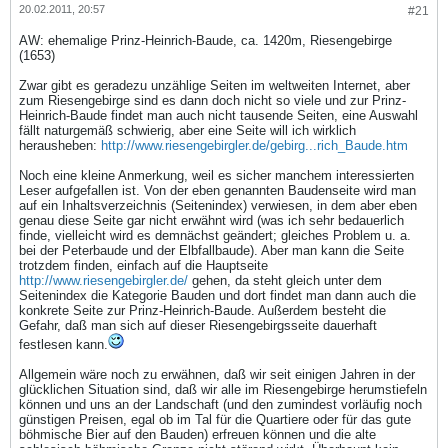
20.02.2011, 20:57
#21
AW: ehemalige Prinz-Heinrich-Baude, ca. 1420m, Riesengebirge
(1653)
Zwar gibt es geradezu unzählige Seiten im weltweiten Internet, aber
zum Riesengebirge sind es dann doch nicht so viele und zur Prinz-
Heinrich-Baude findet man auch nicht tausende Seiten, eine Auswahl
fällt naturgemäß schwierig, aber eine Seite will ich wirklich
herausheben:
http://www.riesengebirgler.de/gebirg...rich_Baude.htm
Noch eine kleine Anmerkung, weil es sicher manchem interessierten
Leser aufgefallen ist. Von der eben genannten Baudenseite wird man
auf ein Inhaltsverzeichnis (Seitenindex) verwiesen, in dem aber eben
genau diese Seite gar nicht erwähnt wird (was ich sehr bedauerlich
finde, vielleicht wird es demnächst geändert; gleiches Problem u. a.
bei der Peterbaude und der Elbfallbaude). Aber man kann die Seite
trotzdem finden, einfach auf die Hauptseite
http://www.riesengebirgler.de/
gehen, da steht gleich unter dem
Seitenindex die Kategorie Bauden und dort findet man dann auch die
konkrete Seite zur Prinz-Heinrich-Baude. Außerdem besteht die
Gefahr, daß man sich auf dieser Riesengebirgsseite dauerhaft
festlesen kann.
Allgemein wäre noch zu erwähnen, daß wir seit einigen Jahren in der
glücklichen Situation sind, daß wir alle im Riesengebirge herumstiefeln
können und uns an der Landschaft (und den zumindest vorläufig noch
günstigen Preisen, egal ob im Tal für die Quartiere oder für das gute
böhmische Bier auf den Bauden) erfreuen können und die alte