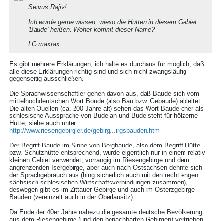
Servus Rajiv!
Ich würde gerne wissen, wieso die Hütten in diesem Gebiet
'Baude' heißen. Woher kommt dieser Name?
LG maxrax
Es gibt mehrere Erklärungen, ich halte es durchaus für möglich, daß
alle diese Erklärungen richtig sind und sich nicht zwangsläufig
gegenseitig ausschließen.
Die Sprachwissenschaftler gehen davon aus, daß Baude sich vom
mittelhochdeutschen Wort Boude (also Bau bzw. Gebäude) ableitet.
Die alten Quellen (ca. 200 Jahre alt) sehen das Wort Baude eher als
schlesische Aussprache von Bude an und Bude steht für hölzerne
Hütte, siehe auch unter
http://www.riesengebirgler.de/gebirg...irgsbauden.htm
Der Begriff Baude im Sinne von Bergbaude, also dem Begriff Hütte
bzw. Schutzhütte entsprechend, wurde eigentlich nur in einem relativ
kleinen Gebiet verwendet, vorrangig im Riesengebirge und dem
angrenzenden Isergebirge, aber auch nach Ostsachsen dehnte sich
der Sprachgebrauch aus (hing sicherlich auch mit den recht engen
sächsisch-schlesischen Wirtschaftsverbindungen zusammen),
deswegen gibt es im Zittauer Gebirge und auch im Osterzgebirge
Bauden (vereinzelt auch in der Oberlausitz).
Da Ende der 40er Jahre nahezu die gesamte deutsche Bevölkerung
aus dem Riesengebirge (und den benachbarten Gebirgen) vertrieben