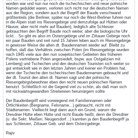
worden war und nun nur noch die tschechischen und neue polnische
Namen geduldet waren, verloren sich nicht nur die deutschen Namen
aus der Region, sondern auch der Begriff der Baude verschwand
größtenteils (die Berliner, später nur noch die West-Berliner fuhren nun
in die Alpen statt ins Riesengebirge und demzufolge auf Hütten oder
Häuser, aber nicht mehr auf Bauden), lediglich alte Schlesier
gebrauchten den Begriff Baude noch weiter, aber die biologische Uhr
tickt... So gibt es also im Osterzgebirge und im Zittauer Gebirge noch
ein paar Bauden und seit rund 15 Jahren leben auch im Riesengebirge
in gewisser Weise die alten dt. Baudennamen wieder auf. Bleibt zu
hoffen, daß das Verhältnis zwischen Polen (im Riesengebirge wurden
nach 1945 viele aus den nun sowjetischen Gebieten des früheren
Polens vertriebene Polen angesiedelt, bspw. aus Ostgalizien mit
Lemberg) und Tschechen und den deutschen Touristen sich weiter so
gut entwickelt wie in den letzten Jahren und keiner ein Problem hat,
wenn der Tscheche den tschechischen Baudennamen gebraucht und
der dt. Toursit den alten dt. Namen sagt und der polnische
Riesengebirgsbewohner eben den recht neuen polnischen Namen
benutzt. Schließlich ist die Gegend viel zu schön, als daß man sich
mit rückwärtsgewandten Streitereien herumärgern sollte.
Der Baudenbegriff wird vorwiegend mit Familiennamen oder
Örtlichkeiten (Bergname, Felsname...) gebraucht, nicht mit
Städtenamen. Vielleicht liegt darin
auch
ein Grund, warum die
Dresdner Hütte eben Hütte und nicht Baude heißt, denn die Dresdner
(u. die Sekt. Meißen, Neugersdorf...) kannten ja den Baudenbegriff ja
aus Schlesien, Zittauer Geb. und dem Osterzgebirge.
Rajiv