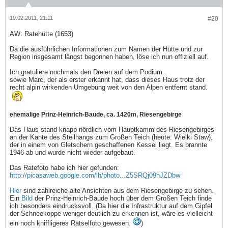
19.02.2011, 21:11
#20
AW: Ratehütte (1653)
Da die ausführlichen Informationen zum Namen der Hütte und zur
Region insgesamt längst begonnen haben, löse ich nun offiziell auf.
Ich gratuliere nochmals den Dreien auf dem Podium
sowie Marc, der als erster erkannt hat, dass dieses Haus trotz der
recht alpin wirkenden Umgebung weit von den Alpen entfernt stand.
ehemalige Prinz-Heinrich-Baude, ca. 1420m, Riesengebirge
Das Haus stand knapp nördlich vom Hauptkamm des Riesengebirges
an der Kante des Steilhangs zum Großen Teich (heute: Wielki Staw),
der in einem von Gletschern geschaffenen Kessel liegt. Es brannte
1946 ab und wurde nicht wieder aufgebaut.
Das Ratefoto habe ich hier gefunden:
http://picasaweb.google.com/lh/photo...Z5SRQj09hJZDbw
Hier
sind zahlreiche alte Ansichten aus dem Riesengebirge zu sehen.
Ein
Bild
der Prinz-Heinrich-Baude hoch über dem Großen Teich finde
ich besonders eindrucksvoll. (Da hier die Infrastruktur auf dem Gipfel
der Schneekoppe weniger deutlich zu erkennen ist, wäre es vielleicht
ein noch kniffligeres Rätselfoto gewesen.
)