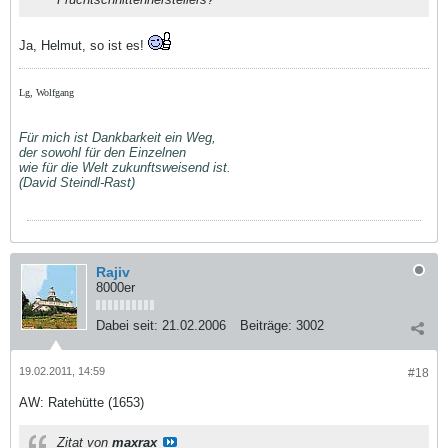
Ja, Helmut, so ist es!
Lg, Wolfgang
Für mich ist Dankbarkeit ein Weg,
der sowohl für den Einzelnen
wie für die Welt zukunftsweisend ist.
(David Steindl-Rast)
Rajiv
8000er
Dabei seit:
21.02.2006
Beiträge:
3002
19.02.2011, 14:59
#18
AW: Ratehütte (1653)
Zitat von
maxrax