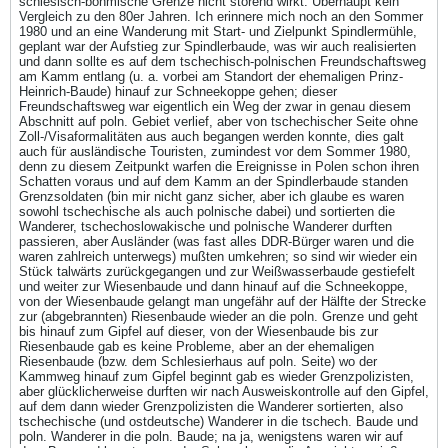
schlesisch-böhmische Grenze nicht störend wirkt. Überhaupt kein
Vergleich zu den 80er Jahren. Ich erinnere mich noch an den Sommer
1980 und an eine Wanderung mit Start- und Zielpunkt Spindlermühle,
geplant war der Aufstieg zur Spindlerbaude, was wir auch realisierten
und dann sollte es auf dem tschechisch-polnischen Freundschaftsweg
am Kamm entlang (u. a. vorbei am Standort der ehemaligen Prinz-
Heinrich-Baude) hinauf zur Schneekoppe gehen; dieser
Freundschaftsweg war eigentlich ein Weg der zwar in genau diesem
Abschnitt auf poln. Gebiet verlief, aber von tschechischer Seite ohne
Zoll-/Visaformalitäten aus auch begangen werden konnte, dies galt
auch für ausländische Touristen, zumindest vor dem Sommer 1980,
denn zu diesem Zeitpunkt warfen die Ereignisse in Polen schon ihren
Schatten voraus und auf dem Kamm an der Spindlerbaude standen
Grenzsoldaten (bin mir nicht ganz sicher, aber ich glaube es waren
sowohl tschechische als auch polnische dabei) und sortierten die
Wanderer, tschechoslowakische und polnische Wanderer durften
passieren, aber Ausländer (was fast alles DDR-Bürger waren und die
waren zahlreich unterwegs) mußten umkehren; so sind wir wieder ein
Stück talwärts zurückgegangen und zur Weißwasserbaude gestiefelt
und weiter zur Wiesenbaude und dann hinauf auf die Schneekoppe,
von der Wiesenbaude gelangt man ungefähr auf der Hälfte der Strecke
zur (abgebrannten) Riesenbaude wieder an die poln. Grenze und geht
bis hinauf zum Gipfel auf dieser, von der Wiesenbaude bis zur
Riesenbaude gab es keine Probleme, aber an der ehemaligen
Riesenbaude (bzw. dem Schlesierhaus auf poln. Seite) wo der
Kammweg hinauf zum Gipfel beginnt gab es wieder Grenzpolizisten,
aber glücklicherweise durften wir nach Ausweiskontrolle auf den Gipfel,
auf dem dann wieder Grenzpolizisten die Wanderer sortierten, also
tschechische (und ostdeutsche) Wanderer in die tschech. Baude und
poln. Wanderer in die poln. Baude; na ja, wenigstens waren wir auf