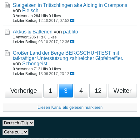
Steigeisen in Trittschlingen aka Aiding in Crampons
von
Fleisch
3 Antworten
284 Hits
0 Likes
Letzter Beitrag
12.10.2017, 07:52
Akkus & Batterien
von
pablito
1 Antwort
206 Hits
0 Likes
Letzter Beitrag
03.10.2017, 12:36
Großer Land der Berge BERGSCHUHTEST mit
tatkräftiger Unterstützung zahlreicher Gipfeltreffler.
von
Schöngeist
0 Antworten
713 Hits
0 Likes
Letzter Beitrag
13.06.2017, 23:12
Vorherige
1
3
4
12
Weiter
Diesen Kanal als gelesen markieren