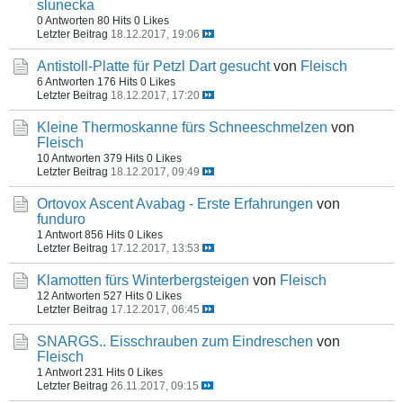
slunecka
0 Antworten
80 Hits
0 Likes
Letzter Beitrag
18.12.2017, 19:06
Antistoll-Platte für Petzl Dart gesucht
von
Fleisch
6 Antworten
176 Hits
0 Likes
Letzter Beitrag
18.12.2017, 17:20
Kleine Thermoskanne fürs Schneeschmelzen
von
Fleisch
10 Antworten
379 Hits
0 Likes
Letzter Beitrag
18.12.2017, 09:49
Ortovox Ascent Avabag - Erste Erfahrungen
von
funduro
1 Antwort
856 Hits
0 Likes
Letzter Beitrag
17.12.2017, 13:53
Klamotten fürs Winterbergsteigen
von
Fleisch
12 Antworten
527 Hits
0 Likes
Letzter Beitrag
17.12.2017, 06:45
SNARGS.. Eisschrauben zum Eindreschen
von
Fleisch
1 Antwort
231 Hits
0 Likes
Letzter Beitrag
26.11.2017, 09:15