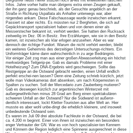
Bergführer nebst Helfer stützen noch al-les mit erwiesenen falschen
Infos. Jahre vorher hatte man übrigens extra einen Zeugen gekauft,
der ihn ganz genau beschrieb, als der Gesuchte angeblich an der
Straße in Richtung Uspallata als Anhalter unterwegs war, aber
nirgendwo ankam. Diese Falschaussage wurde inzwischen erkannt.
Passiert ist aber nichts. Es müssten nur 2 Berghirten, die sich auf
Gepäcktransport spezialisiert haben und von denen einer als
Messerstecher bekannt ist, verhört werden. Sie hatten den Rucksack
zeitweilig im Dez. 06 in Besitz. Ihre Erzählungen, wie sie in den Besitz
kamen, ist inzwischen als klar erlogen anzusehen. Aber es war
dennoch der richtige Fundort. Warum die nicht verhört werden, bleibt
ein weiteres Geheimnis des derzeitigen Untersuchungs-richters. Ein
Uniformträger käme dann wahrscheinlich in zu arge Bedrängnis.
Vor einiger Zeit zog man aus einer großen Abwasserleitung ein höchst
merkwürdiges Teilgerip-pe. Gab es damals Probleme mit einer
Hotelheizung? Zum DNA-Ergebnis wird geschwiegen. Sollte das
Restgerippe an die Ostwand gebracht werden, einen Unfall endlich
perfekt erschei-nen lassen? Denn eine Zeitung schrieb kürzlich, jetzt
wolle man Videokameras dort absenken, um nach Körperresten in
Spalten zu suchen. Soll der Mercedario zum Zauberberg mutieren?
Gab es deswegen kürzlich zur argentinischen Winterzeit mit
außergewöhnlichen minus 28 Grad am Berg einen spektakulären
schweren Unfall an der Ostwand? Nur die Südwand ist außeror-
dentlich interessant, lockt Kletter-Touristen aus aller Welt an. Hier
musste es aber wohl unbe-dingt die erheblich kleinere, und insoweit
unbedeutende Ostwand sein.
Es waren im Juli 09 drei absolute Fachleute in der Ostwand, die bei
ca. 4.200 m beginnt. Einer von ihnen ist inzwischen ein besonders
enger Vertrauter der GN. War es von hoch spezialisier-ten Kennern
und Könnern der Region lediglich eine Spinnerei ausgerechnet in diese