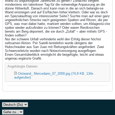
Wand zu ungünstigster Jahreszeit zu gehen? Zunächst vergeht
mindestens ein tatenloser Tag für die notwendige Anpassung an die
dünne Höhenluft. Danach erst kann man in die an sich belanglo-se
Wand einsteigen und auf Eisflächen höher klettern. Oder war es doch
ein Spezialauftrag von interessierter Seite? Suchte man auf einer ganz
ungewöhnlichen Strecke nach geeigneten Spalten und Ritzen, die per
GPS, was man dabei hatte, markiert werden sollten, um Ablagestü-cke
später wieder aufzufinden zu können? Oder waren Restknochen
bereits am Berg deponiert, die sie durch „Zufall“ – aber mittels GPS -
finden sollten?
Nur der schwere Unfall verhinderte wohl den Erfolg dieser höchst
seltsamen Aktion. Per Satelli-tentelefon wurde übrigens der
Hubschrauber aus San Juan mit Rettungskräften angefordert. Zwei
Schwerverletzte wurden nach Notarztversorgung ausgeflogen.
Einen Gesamtüberblick ermöglicht die beigefügte, leicht und etwas
ungenau ergänzte Grafik.
Angehängte Dateien
Ostwand_ Mercedario_07_2009.jpg
(74,8 KB, 134x
aufgerufen)