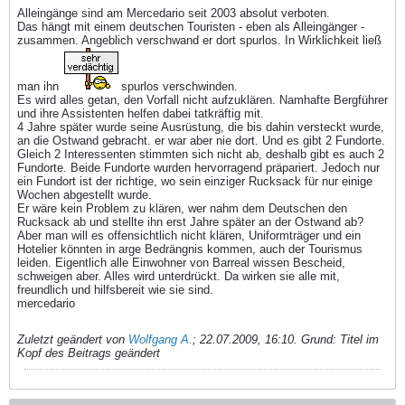
Alleingänge sind am Mercedario seit 2003 absolut verboten.
Das hängt mit einem deutschen Touristen - eben als Alleingänger -
zusammen. Angeblich verschwand er dort spurlos. In Wirklichkeit ließ
man ihn
spurlos verschwinden.
Es wird alles getan, den Vorfall nicht aufzuklären. Namhafte Bergführer
und ihre Assistenten helfen dabei tatkräftig mit.
4 Jahre später wurde seine Ausrüstung, die bis dahin versteckt wurde,
an die Ostwand gebracht. er war aber nie dort. Und es gibt 2 Fundorte.
Gleich 2 Interessenten stimmten sich nicht ab, deshalb gibt es auch 2
Fundorte. Beide Fundorte wurden hervorragend präpariert. Jedoch nur
ein Fundort ist der richtige, wo sein einziger Rucksack für nur einige
Wochen abgestellt wurde.
Er wäre kein Problem zu klären, wer nahm dem Deutschen den
Rucksack ab und stellte ihn erst Jahre später an der Ostwand ab?
Aber man will es offensichtlich nicht klären, Uniformträger und ein
Hotelier könnten in arge Bedrängnis kommen, auch der Tourismus
leiden. Eigentlich alle Einwohner von Barreal wissen Bescheid,
schweigen aber. Alles wird unterdrückt. Da wirken sie alle mit,
freundlich und hilfsbereit wie sie sind.
mercedario
Zuletzt geändert von
Wolfgang A.
;
22.07.2009, 16:10
.
Grund:
Titel im
Kopf des Beitrags geändert