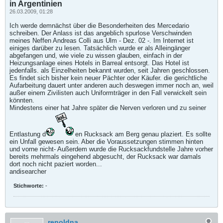
in Argentinien
26.03.2009, 01:28
Ich werde demnächst über die Besonderheiten des Mercedario
schreiben. Der Anlass ist das angeblich spurlose Verschwinden
meines Neffen Andreas Colli aus Ulm - Dez. 02 -. Im Internet ist
einiges darüber zu lesen. Tatsächlich wurde er als Alleingänger
abgefangen und, wie viele zu wissen glauben, einfach in der
Heizungsanlage eines Hotels in Barreal entsorgt. Das Hotel ist
jedenfalls. als Einzelheiten bekannt wurden, seit Jahren geschlossen.
Es findet sich bisher kein neuer Pächter oder Käufer. die gerichtliche
Aufarbeitung dauert unter anderen auch deswegen immer noch an, weil
außer einem Zivilisten auch Uniformträger in den Fall verwickelt sein
könnten.
Mindestens einer hat Jahre später die Nerven verloren und zu seiner
Entlastung d
en Rucksack am Berg genau plaziert. Es sollte
ein Unfall gewesen sein. Aber die Voraussetzungen stimmen hinten
und vorne nicht- Außerdem wurde die Rucksackfundstelle Jahre vorher
bereits mehrmals eingehend abgesucht, der Rucksack war damals
dort noch nicht paziert worden...
andisearcher
Stichworte:
-
renoldna