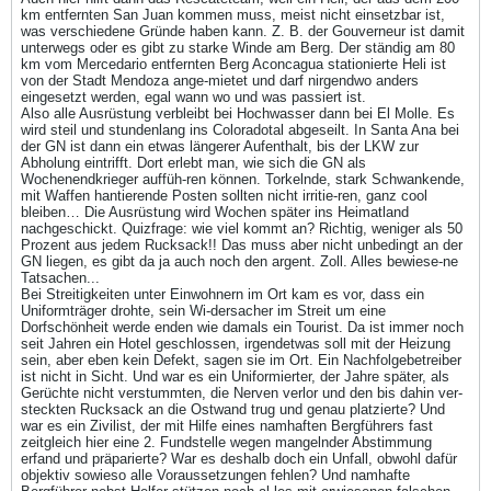
km entfernten San Juan kommen muss, meist nicht einsetzbar ist,
was verschiedene Gründe haben kann. Z. B. der Gouverneur ist damit
unterwegs oder es gibt zu starke Winde am Berg. Der ständig am 80
km vom Mercedario entfernten Berg Aconcagua stationierte Heli ist
von der Stadt Mendoza ange-mietet und darf nirgendwo anders
eingesetzt werden, egal wann wo und was passiert ist.
Also alle Ausrüstung verbleibt bei Hochwasser dann bei El Molle. Es
wird steil und stundenlang ins Coloradotal abgeseilt. In Santa Ana bei
der GN ist dann ein etwas längerer Aufenthalt, bis der LKW zur
Abholung eintrifft. Dort erlebt man, wie sich die GN als
Wochenendkrieger auffüh-ren können. Torkelnde, stark Schwankende,
mit Waffen hantierende Posten sollten nicht irritie-ren, ganz cool
bleiben… Die Ausrüstung wird Wochen später ins Heimatland
nachgeschickt. Quizfrage: wie viel kommt an? Richtig, weniger als 50
Prozent aus jedem Rucksack!! Das muss aber nicht unbedingt an der
GN liegen, es gibt da ja auch noch den argent. Zoll. Alles bewiese-ne
Tatsachen...
Bei Streitigkeiten unter Einwohnern im Ort kam es vor, dass ein
Uniformträger drohte, sein Wi-dersacher im Streit um eine
Dorfschönheit werde enden wie damals ein Tourist. Da ist immer noch
seit Jahren ein Hotel geschlossen, irgendetwas soll mit der Heizung
sein, aber eben kein Defekt, sagen sie im Ort. Ein Nachfolgebetreiber
ist nicht in Sicht. Und war es ein Uniformierter, der Jahre später, als
Gerüchte nicht verstummten, die Nerven verlor und den bis dahin ver-
steckten Rucksack an die Ostwand trug und genau platzierte? Und
war es ein Zivilist, der mit Hilfe eines namhaften Bergführers fast
zeitgleich hier eine 2. Fundstelle wegen mangelnder Abstimmung
erfand und präparierte? War es deshalb doch ein Unfall, obwohl dafür
objektiv sowieso alle Voraussetzungen fehlen? Und namhafte