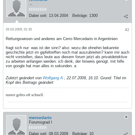
.-.
Dabei seit:
13.04.2004
Beiträge:
1300
26.03.2009, 01:35
#2
Rettungswesen und anderes am Cerro Mercedario in Argentinien
fragt sich nur: was ist der sinn? also: wozu die ohnehin bekannte
geschichte jetzt im gipfeltreffen noch mal auszubreiten? kann mir auch
nicht vorstellen, dass leute aus diesem forum jetzt als privatdetektive
zu arbeiten anfangen werden. ich denk, der hinweis genügt. mit hilfe
von google hat man alles in sekunden. a
Zuletzt geändert von
Wolfgang A.
;
22.07.2009, 16:10
.
Grund:
Titel im
Kopf des Beitrags geändert
runter gehts oft schnell.
mercedario
Forumsgrad I
Dabei seit:
08.03.2009
Beiträge:
10