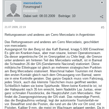
mercedario
Forumsgrad I
Dabei seit:
08.03.2009
Beiträge:
10
21.07.2009, 22:19
#5
Rettungswesen und anderes am Cerro Mercedario in Argentinien
Das Rettungswesen und anderes am Cerro Mercedario, geschildert
von mercedario.
Ausgangsort für den Berg ist das Kaff Barreal, knapp 5.000 Einwohner.
Es gibt ein Kranken-haus, aber man staune, keinen Operationsraum.
Da dieser argentinische Ort im Grenzgebiet zu Chile liegt, die Grenze
unter anderem am hinteren Teil des Mercedario verläuft, ist in Barreal
die Schwadron 26 der GN (Gendarmerie Nacional) stationiert. Diese
militärische Elitetruppe ist gleich an mehreren strategischen Punkten
am Berg Mercedario stationiert. Manchmal haben Touristen mit ihnen
den ersten Kontakt gleich nach dem Ortsausgang von Barreal, wenn
sie in eine Kontrolle geraten. Das ganze Gepäck muss vom Fahrzeug,
jedes Stück, auch das kleinste Täschchen muss geöffnet werden.
Schließlich haben sie keine Spürhunde. Wenn keine Kontrol-le ist, ist
der Haltepunkt nach 35 km erreicht, beim Nadelöhr Las Juntas, einer
ganz schmalen Flussbrücke, die Hauptzufahrt zum Mercedario. Hier
findet die Zwangsregistrierung der GN statt. Das notwendige Permit,
das die Bergbaufirma verlangt, legt der autorisierte Touristenfah-rer
vor. Bewaffnet sind die Posten, die rund um die Uhr vor Ort sind, mit
Pistolen, Kaliber 9 mm, die meist im Wachraum gelagert werden. Da in