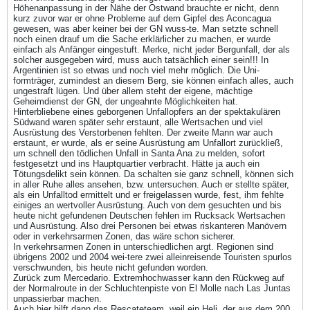
Höhenanpassung in der Nähe der Ostwand brauchte er nicht, denn
kurz zuvor war er ohne Probleme auf dem Gipfel des Aconcagua
gewesen, was aber keiner bei der GN wuss-te. Man setzte schnell
noch einen drauf um die Sache erklärlicher zu machen, er wurde
einfach als Anfänger eingestuft. Merke, nicht jeder Bergunfall, der als
solcher ausgegeben wird, muss auch tatsächlich einer sein!!! In
Argentinien ist so etwas und noch viel mehr möglich. Die Uni-
formträger, zumindest an diesem Berg, sie können einfach alles, auch
ungestraft lügen. Und über allem steht der eigene, mächtige
Geheimdienst der GN, der ungeahnte Möglichkeiten hat.
Hinterbliebene eines geborgenen Unfallopfers an der spektakulären
Südwand waren später sehr erstaunt, alle Wertsachen und viel
Ausrüstung des Verstorbenen fehlten. Der zweite Mann war auch
erstaunt, er wurde, als er seine Ausrüstung am Unfallort zurückließ,
um schnell den tödlichen Unfall in Santa Ana zu melden, sofort
festgesetzt und ins Hauptquartier verbracht. Hätte ja auch ein
Tötungsdelikt sein können. Da schalten sie ganz schnell, können sich
in aller Ruhe alles ansehen, bzw. untersuchen. Auch er stellte später,
als ein Unfalltod ermittelt und er freigelassen wurde, fest, ihm fehlte
einiges an wertvoller Ausrüstung. Auch von dem gesuchten und bis
heute nicht gefundenen Deutschen fehlen im Rucksack Wertsachen
und Ausrüstung. Also drei Personen bei etwas riskanteren Manövern
oder in verkehrsarmen Zonen, das wäre schon sicherer.
In verkehrsarmen Zonen in unterschiedlichen argt. Regionen sind
übrigens 2002 und 2004 wei-tere zwei alleinreisende Touristen spurlos
verschwunden, bis heute nicht gefunden worden.
Zurück zum Mercedario. Extremhochwasser kann den Rückweg auf
der Normalroute in der Schluchtenpiste von El Molle nach Las Juntas
unpassierbar machen.
Auch hier hilft dann das Rescateteam, weil ein Heli, der aus dem 200