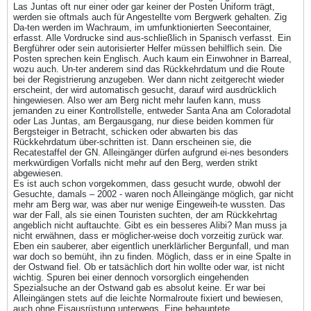
Las Juntas oft nur einer oder gar keiner der Posten Uniform trägt,
werden sie oftmals auch für Angestellte vom Bergwerk gehalten. Zig
Da-ten werden im Wachraum, im umfunktionierten Seecontainer,
erfasst. Alle Vordrucke sind aus-schließlich in Spanisch verfasst. Ein
Bergführer oder sein autorisierter Helfer müssen behilflich sein. Die
Posten sprechen kein Englisch. Auch kaum ein Einwohner in Barreal,
wozu auch. Un-ter anderem sind das Rückkehrdatum und die Route
bei der Registrierung anzugeben. Wer dann nicht zeitgerecht wieder
erscheint, der wird automatisch gesucht, darauf wird ausdrücklich
hingewiesen. Also wer am Berg nicht mehr laufen kann, muss
jemanden zu einer Kontrollstelle, entweder Santa Ana am Coloradotal
oder Las Juntas, am Bergausgang, nur diese beiden kommen für
Bergsteiger in Betracht, schicken oder abwarten bis das
Rückkehrdatum über-schritten ist. Dann erscheinen sie, die
Recatestaffel der GN. Alleingänger dürfen aufgrund ei-nes besonders
merkwürdigen Vorfalls nicht mehr auf den Berg, werden strikt
abgewiesen.
Es ist auch schon vorgekommen, dass gesucht wurde, obwohl der
Gesuchte, damals – 2002 - waren noch Alleingänge möglich, gar nicht
mehr am Berg war, was aber nur wenige Eingeweih-te wussten. Das
war der Fall, als sie einen Touristen suchten, der am Rückkehrtag
angeblich nicht auftauchte. Gibt es ein besseres Alibi? Man muss ja
nicht erwähnen, dass er möglicher-weise doch vorzeitig zurück war.
Eben ein sauberer, aber eigentlich unerklärlicher Bergunfall, und man
war doch so bemüht, ihn zu finden. Möglich, dass er in eine Spalte in
der Ostwand fiel. Ob er tatsächlich dort hin wollte oder war, ist nicht
wichtig. Spuren bei einer dennoch vorsorglich eingehenden
Spezialsuche an der Ostwand gab es absolut keine. Er war bei
Alleingängen stets auf die leichte Normalroute fixiert und bewiesen,
auch ohne Eisausrüstung unterwegs. Eine behauptete