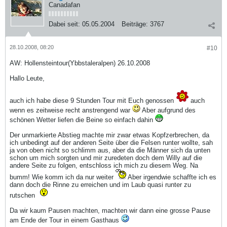
Canadafan
Dabei seit:
05.05.2004
Beiträge:
3767
28.10.2008, 08:20
#10
AW: Hollensteintour(Ybbstaleralpen) 26.10.2008
Hallo Leute,
auch ich habe diese 9 Stunden Tour mit Euch genossen
auch
wenn es zeitweise recht anstrengend war
Aber aufgrund des
schönen Wetter liefen die Beine so einfach dahin
Der unmarkierte Abstieg machte mir zwar etwas Kopfzerbrechen, da
ich unbedingt auf der anderen Seite über die Felsen runter wollte, sah
ja von oben nicht so schlimm aus, aber da die Männer sich da unten
schon um mich sorgten und mir zuredeten doch dem Willy auf die
andere Seite zu folgen, entschloss ich mich zu diesem Weg. Na
bumm! Wie komm ich da nur weiter
Aber irgendwie schaffte ich es
dann doch die Rinne zu erreichen und im Laub quasi runter zu
rutschen
Da wir kaum Pausen machten, machten wir dann eine grosse Pause
am Ende der Tour in einem Gasthaus