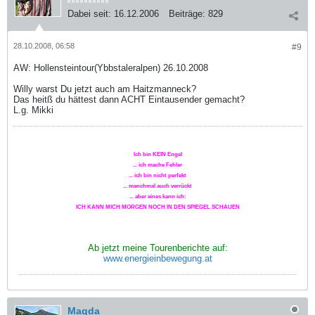
Dabei seit:
16.12.2006
Beiträge:
829
28.10.2008, 06:58
#9
AW: Hollensteintour(Ybbstaleralpen) 26.10.2008
Willy warst Du jetzt auch am Haitzmanneck?
Das heitß du hättest dann ACHT Eintausender gemacht?
L.g. Mikki
Ich bin KEIN Engel
... ich mache Fehler
... ich bin nicht perfekt
... manchmal auch verrückt
... aber eines kann ich:
ICH KANN MICH MORGEN NOCH IN DEN SPIEGEL SCHAUEN
Ab jetzt meine Tourenberichte auf:
www.energieinbewegung.at
Magda