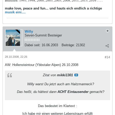
Brasilien: 1995, 1998, 2000, 2003, 2005, 2008, 2011, 2015, 2016 . . . .
make love, peace and fun... und hauts eich endlich a richtige
musik eini....
Willy
Seven-Summit Besteiger
Dabei seit:
16.06.2003
Beiträge:
21302
28.10.2008, 22:26
#14
AW: Hollensteintour (Ybbstaler Alpen) 26.10.2008
Zitat von
mikki1301
Willy warst Du jetzt auch am Haitzmanneck?
Das heißt, du hättest dann
ACHT Eintausender
gemacht?
Das bedeutet im Klartext :
Ich habe mir einen weiteren Lebenstraum erfüllt