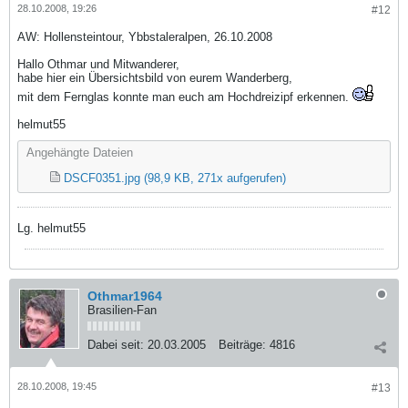
28.10.2008, 19:26
#12
AW: Hollensteintour, Ybbstaleralpen, 26.10.2008
Hallo Othmar und Mitwanderer,
habe hier ein Übersichtsbild von eurem Wanderberg,
mit dem Fernglas konnte man euch am Hochdreizipf erkennen.
helmut55
Angehängte Dateien
DSCF0351.jpg
(98,9 KB, 271x aufgerufen)
Lg. helmut55
Othmar1964
Brasilien-Fan
Dabei seit:
20.03.2005
Beiträge:
4816
28.10.2008, 19:45
#13