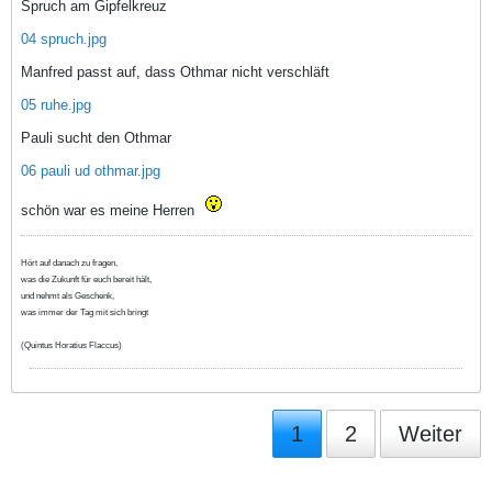
Spruch am Gipfelkreuz
04 spruch.jpg
Manfred passt auf, dass Othmar nicht verschläft
05 ruhe.jpg
Pauli sucht den Othmar
06 pauli ud othmar.jpg
schön war es meine Herren
Hört auf danach zu fragen,
was die Zukunft für euch bereit hält,
und nehmt als Geschenk,
was immer der Tag mit sich bringt
(Quintus Horatius Flaccus)
1
2
Weiter