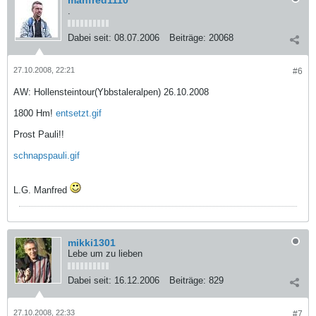
manfred1110
.
Dabei seit:
08.07.2006
Beiträge:
20068
27.10.2008, 22:21
#6
AW: Hollensteintour(Ybbstaleralpen) 26.10.2008
1800 Hm!
entsetzt.gif
Prost Pauli!!
schnapspauli.gif
L.G. Manfred
mikki1301
Lebe um zu lieben
Dabei seit:
16.12.2006
Beiträge:
829
27.10.2008, 22:33
#7