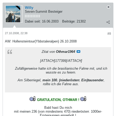
Willy
Seven-Summit Besteiger
Dabei seit:
16.06.2003
Beiträge:
21302
27.10.2008, 22:38
#8
AW: Hollensteintour(Ybbstaleralpen) 26.10.2008
Zitat von
Othmar1964
[ATTACH]177399[/ATTACH]
Zufälligerweise hatte ich die brasilianische Fahne mit, und ich
wusste es zu feiern.
Am Silberriegel,
mein 100. (niederösterr. Ein)tausender
,
rollte ich die Fahne aus.
GRATULATION, OTHMAR !
Bald hast Du mich
mit meinen 236 (von mindestens 470) niederösterr. 1000er-
Ersteigungen eingeholt !