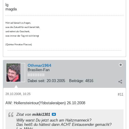
lg
magda
Hört auf danach zu fragen,
was die Zukunft für euch bereit hält,
und nehmt als Geschenk,
was immer der Tag mit sich bringt
(Quintus Horatius Flaccus)
Othmar1964
Brasilien-Fan
Dabei seit:
20.03.2005
Beiträge:
4816
28.10.2008, 16:25
#11
AW: Hollensteintour(Ybbstaleralpen) 26.10.2008
Zitat von
mikki1301
Willy warst Du jetzt auch am Haitzmanneck?
Das heitß du hättest dann ACHT Eintausender gemacht?
L.g. Mikki