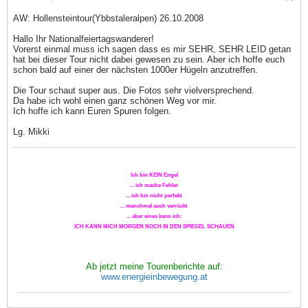
AW: Hollensteintour(Ybbstaleralpen) 26.10.2008
Hallo Ihr Nationalfeiertagswanderer!
Vorerst einmal muss ich sagen dass es mir SEHR, SEHR LEID getan
hat bei dieser Tour nicht dabei gewesen zu sein. Aber ich hoffe euch
schon bald auf einer der nächsten 1000er Hügeln anzutreffen.
Die Tour schaut super aus. Die Fotos sehr vielversprechend.
Da habe ich wohl einen ganz schönen Weg vor mir.
Ich hoffe ich kann Euren Spuren folgen.
Lg. Mikki
Ich bin KEIN Engel
... ich mache Fehler
... ich bin nicht perfekt
... manchmal auch verrückt
... aber eines kann ich:
ICH KANN MICH MORGEN NOCH IN DEN SPIEGEL SCHAUEN
Ab jetzt meine Tourenberichte auf:
www.energieinbewegung.at