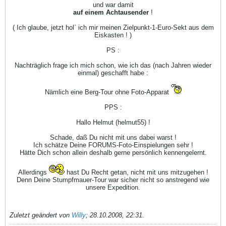
und war damit
auf einem Achtausender
!
( Ich glaube, jetzt hol` ich mir meinen Zielpunkt-1-Euro-Sekt aus dem
Eiskasten ! )
PS :
Nachträglich frage ich mich schon, wie ich das (nach Jahren wieder
einmal) geschafft habe :
Nämlich eine Berg-Tour ohne Foto-Apparat
PPS :
Hallo Helmut (helmut55) !
Schade, daß Du nicht mit uns dabei warst !
Ich schätze Deine FORUMS-Foto-Einspielungen sehr !
Hätte Dich schon allein deshalb gerne persönlich kennengelernt.
Allerdings
hast Du Recht getan, nicht mit uns mitzugehen !
Denn Deine Stumpfmauer-Tour war sicher nicht so anstregend wie
unsere Expedition.
Zuletzt geändert von
Willy
;
28.10.2008, 22:31
.