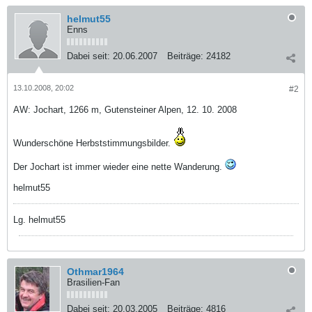
helmut55
Enns
Dabei seit:
20.06.2007
Beiträge:
24182
13.10.2008, 20:02
#2
AW: Jochart, 1266 m, Gutensteiner Alpen, 12. 10. 2008
Wunderschöne Herbststimmungsbilder.
Der Jochart ist immer wieder eine nette Wanderung.
helmut55
Lg. helmut55
Othmar1964
Brasilien-Fan
Dabei seit:
20.03.2005
Beiträge:
4816