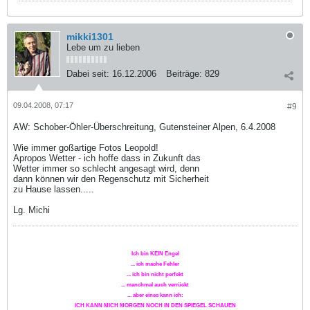
mikki1301
Lebe um zu lieben
Dabei seit:
16.12.2006
Beiträge:
829
09.04.2008, 07:17
#9
AW: Schober-Öhler-Überschreitung, Gutensteiner Alpen, 6.4.2008
Wie immer goßartige Fotos Leopold!
Apropos Wetter - ich hoffe dass in Zukunft das
Wetter immer so schlecht angesagt wird, denn
dann können wir den Regenschutz mit Sicherheit
zu Hause lassen.....
Lg. Michi
Ich bin KEIN Engel
... ich mache Fehler
... ich bin nicht perfekt
... manchmal auch verrückt
... aber eines kann ich:
ICH KANN MICH MORGEN NOCH IN DEN SPIEGEL SCHAUEN