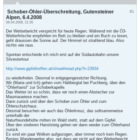
Schober-Öhler-Überschreitung, Gutensteiner
#1
Alpen, 6.4.2008
08.04.2008, 21:35
Der Wetterbericht verspricht für heute Regen. Während mir die Ö3-
Wetterfrösche empfehlen im Bett zu bleiben und ein Buch zu lesen,
geht draussen die Sonne auf. Der Himmel ist strahlend blau. Also
nichts wie raus.
Spontan entscheide ich mich erst auf der Südautobahn unsere
Silvestertour
http://www.gipfeltreffen.at/showthread.php?t=23934
zu wiederholen. Diesmal in entgegengesetzter Richtung.
Wir (Maria und Ich) gehen vom Haltbergtal bei Puchberg, über den
"Öhlerhansl" zur Schoberkapelle.
Das Wetter ist so schön, dass wir noch einen Abstecher zur
Maumauwiese machen.
Dann zurück und über den Schober zum Öhler und zum
Öhlerschutzhaus.
Diesmal besuchen wir auch das Öhlerkreuz, das seltsamerweise
unterhalb der
Naturfreundehütte mitten im Wald steht, statt auf dem Gipfel.
Über den steileren Hanslsteig gehen wir dann wieder zum Öhlerhansl
zurück.
Es sind ein paar Wolken aufgezogen, aber immer noch kein Regen.
Bestes Wanderwetter also, gut dass wir nicht auf den Wetterbericht