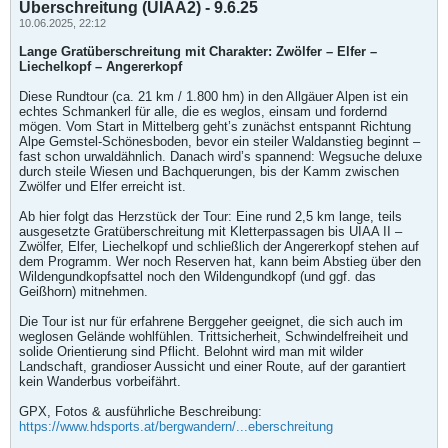
Überschreitung (UIAA2) - 9.6.25
10.06.2025, 22:12
Lange Gratüberschreitung mit Charakter: Zwölfer – Elfer –
Liechelkopf – Angererkopf
Diese Rundtour (ca. 21 km / 1.800 hm) in den Allgäuer Alpen ist ein
echtes Schmankerl für alle, die es weglos, einsam und fordernd
mögen. Vom Start in Mittelberg geht’s zunächst entspannt Richtung
Alpe Gemstel-Schönesboden, bevor ein steiler Waldanstieg beginnt –
fast schon urwaldähnlich. Danach wird’s spannend: Wegsuche deluxe
durch steile Wiesen und Bachquerungen, bis der Kamm zwischen
Zwölfer und Elfer erreicht ist.
Ab hier folgt das Herzstück der Tour: Eine rund 2,5 km lange, teils
ausgesetzte Gratüberschreitung mit Kletterpassagen bis UIAA II –
Zwölfer, Elfer, Liechelkopf und schließlich der Angererkopf stehen auf
dem Programm. Wer noch Reserven hat, kann beim Abstieg über den
Wildengundkopfsattel noch den Wildengundkopf (und ggf. das
Geißhorn) mitnehmen.
Die Tour ist nur für erfahrene Berggeher geeignet, die sich auch im
weglosen Gelände wohlfühlen. Trittsicherheit, Schwindelfreiheit und
solide Orientierung sind Pflicht. Belohnt wird man mit wilder
Landschaft, grandioser Aussicht und einer Route, auf der garantiert
kein Wanderbus vorbeifährt.
GPX, Fotos & ausführliche Beschreibung:
https://www.hdsports.at/bergwandern/...eberschreitung