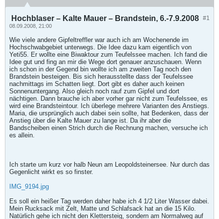
Hochblaser – Kalte Mauer – Brandstein, 6.-7.9.2008
#1
08.09.2008, 21:00
Wie viele andere Gipfeltreffler war auch ich am Wochenende im
Hochschwabgebiet unterwegs. Die Idee dazu kam eigentlich von
Yeti55. Er wollte eine Biwaktour zum Teufelssee machen. Ich fand die
Idee gut und fing an mir die Wege dort genauer anzuschauen. Wenn
ich schon in der Gegend bin wollte ich am zweiten Tag noch den
Brandstein besteigen. Bis sich herausstellte dass der Teufelssee
nachmittags im Schatten liegt. Dort gibt es daher auch keinen
Sonnenuntergang. Also gleich noch rauf zum Gipfel und dort
nächtigen. Dann brauche ich aber vorher gar nicht zum Teufelssee, es
wird eine Brandsteintour. Ich überlege mehrere Varianten des Anstiegs.
Maria, die ursprünglich auch dabei sein sollte, hat Bedenken, dass der
Anstieg über die Kalte Mauer zu lange ist. Da ihr aber die
Bandscheiben einen Strich durch die Rechnung machen, versuche ich
es allein.
Ich starte um kurz vor halb Neun am Leopoldsteinersee. Nur durch das
Gegenlicht wirkt es so finster.
IMG_9194.jpg
Es soll ein heißer Tag werden daher habe ich 4 1/2 Liter Wasser dabei.
Mein Rucksack mit Zelt, Matte und Schlafsack hat an die 15 Kilo.
Natürlich gehe ich nicht den Klettersteig, sondern am Normalweg auf