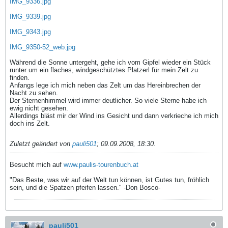
IMG_9336.jpg
IMG_9339.jpg
IMG_9343.jpg
IMG_9350-52_web.jpg
Während die Sonne untergeht, gehe ich vom Gipfel wieder ein Stück
runter um ein flaches, windgeschütztes Platzerl für mein Zelt zu
finden.
Anfangs lege ich mich neben das Zelt um das Hereinbrechen der
Nacht zu sehen.
Der Sternenhimmel wird immer deutlicher. So viele Sterne habe ich
ewig nicht gesehen.
Allerdings bläst mir der Wind ins Gesicht und dann verkrieche ich mich
doch ins Zelt.
Zuletzt geändert von
pauli501
;
09.09.2008, 18:30
.
Besucht mich auf
www.paulis-tourenbuch.at
"Das Beste, was wir auf der Welt tun können, ist Gutes tun, fröhlich
sein, und die Spatzen pfeifen lassen." -Don Bosco-
pauli501