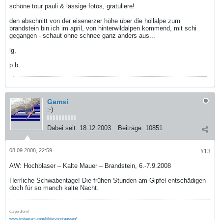
schöne tour pauli & lässige fotos, gratuliere!
den abschnitt von der eisenerzer höhe über die höllalpe zum
brandstein bin ich im april, von hinterwildalpen kommend, mit schi
gegangen - schaut ohne schnee ganz anders aus...
lg,
p.b.
Gamsi
:-)
Dabei seit:
18.12.2003
Beiträge:
10851
08.09.2008, 22:59
#13
AW: Hochblaser – Kalte Mauer – Brandstein, 6.-7.9.2008
Herrliche Schwabentage! Die frühen Stunden am Gipfel entschädigen
doch für so manch kalte Nacht.
carpe diem!
www.instagram.com/bildervondraussen/