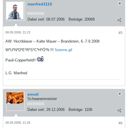
manfred1110
.
Dabei seit:
08.07.2006
Beiträge:
20068
08.09.2008, 21:23
#5
AW: Hochblaser – Kalte Mauer – Brandstein, 6.-7.9.2008
W*U*N*D*E*R*S*C*H*Ö*N !!!
5sterne.gif
Pauli-Copperfield!!
L.G. Manfred
ernstl
Schwanenmeister
Dabei seit:
29.12.2006
Beiträge:
1106
08.09.2008, 21:26
#6