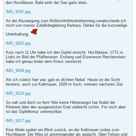
den Hochblaser. Bald wirkt der See ganz klein.
IMG_9197.jpg
An der Abzweigung zum Roßlochhöhlenklettersteig verabschiede ich
mich von meiner Zufallsbegleitung Barbara. Danke für die kurzweilige
Unterhaltung.
IMG_9202.jpg
Kurz nach 11 Uhr habe ich den Gipfel erreicht. Hochblaser, 1771 m.
Links im Bild der Pfaffenstein. Erzberg und Eisenerzer Reichenstein
habe ich genau hinter dem Kreuz versteckt.
IMG_9209.jpg
Als ich zuletzt hier war, gab es dichten Nebel. Heute ist die Sicht
bestens, auch zur Kaltmauer, 1929 m hoch, meinem nächsten Ziel.
IMG_9210.jpg
So nah und doch so fern! Wer keine Höhenangst hat findet die
Kletterei über den ausgesetzten Grat vielleicht schön. Für mich aber
ist das Gipfelkreuz unerreichbar.
IMG_9227.jpg
Eine Weile später ein Blick zurück, an der Kaltmauer vorbei zum
Hochblaser. Der Weg ist anstrengender als gedacht. Über Felsen und