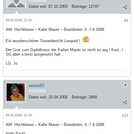
Dabei seit:
07.10.2003
Beiträge:
12747
08.09.2008, 22:34
#9
AW: Hochblaser – Kalte Mauer – Brandstein, 6.-7.9.2008
Ein wunderschöner Tourenbericht Leopold !
Der Grat zum Gipfelkreuz der Kalten Mauer ist nicht so arg ! Kurz, I
SG aber a bissl ausgesetzt halt...
LG, Jo
michi57
Dabei seit:
20.04.2006
Beiträge:
2988
08.09.2008, 22:39
#10
AW: Hochblaser – Kalte Mauer – Brandstein, 6.-7.9.2008
Hallo Pauli!