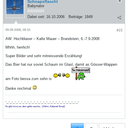
Schnapsflaschl
Babynator
Dabei seit:
16.10.2006
Beiträge:
1849
09.09.2008, 09:10
#15
AW: Hochblaser – Kalte Mauer – Brandstein, 6.-7.9.2008
Mhhh, herrlich!
Super Bilder und sehr mitreissende Erzählung!
Das Bier hat nur soviel Schaum im Glasl, damit as Gösser-Wappen
am Foto bessa zum sehn is
Danke nochmal
-_-_-_-_-_-_-_-_-_-_-_-_-_-_-_-_-_-_-_-_-_-_-_-
Es gibt imma an, dem gehts oascha... (Helmi, Kabarett Simpl)