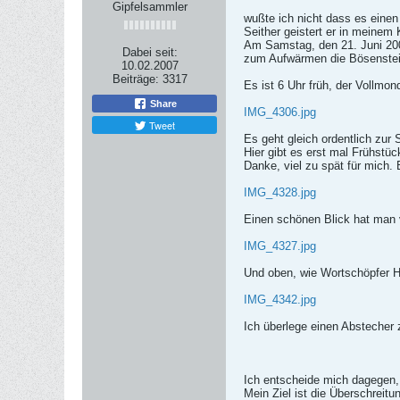
Gipfelsammler
wußte ich nicht dass es eine
Seither geistert er in meinem
Am Samstag, den 21. Juni 200
Dabei seit:
zum Aufwärmen die Bösenstein
10.02.2007
Beiträge:
3317
Es ist 6 Uhr früh, der Vollmon
Share
IMG_4306.jpg
Tweet
Es geht gleich ordentlich zur
Hier gibt es erst mal Frühstü
Danke, viel zu spät für mich.
IMG_4328.jpg
Einen schönen Blick hat man v
IMG_4327.jpg
Und oben, wie Wortschöpfer H
IMG_4342.jpg
Ich überlege einen Abstecher 
Ich entscheide mich dagegen,
Mein Ziel ist die Überschrei