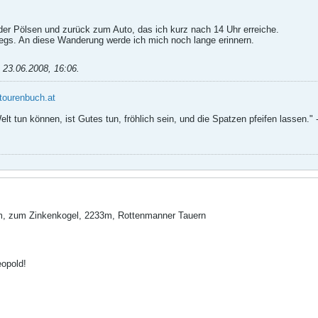
der Pölsen und zurück zum Auto, das ich kurz nach 14 Uhr erreiche.
wegs. An diese Wanderung werde ich mich noch lange erinnern.
;
23.06.2008, 16:06
.
tourenbuch.at
lt tun können, ist Gutes tun, fröhlich sein, und die Spatzen pfeifen lassen."
, zum Zinkenkogel, 2233m, Rottenmanner Tauern
eopold!