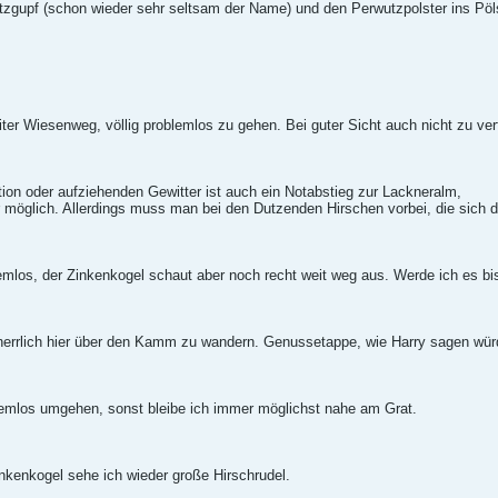
tzgupf (schon wieder sehr seltsam der Name) und den Perwutzpolster ins Pöl
iter Wiesenweg, völlig problemlos zu gehen. Bei guter Sicht auch nicht zu ver
tion oder aufziehenden Gewitter ist auch ein Notabstieg zur Lackneralm,
 möglich. Allerdings muss man bei den Dutzenden Hirschen vorbei, die sich 
emlos, der Zinkenkogel schaut aber noch recht weit weg aus. Werde ich es bis
 herrlich hier über den Kamm zu wandern. Genussetappe, wie Harry sagen wür
emlos umgehen, sonst bleibe ich immer möglichst nahe am Grat.
nkenkogel sehe ich wieder große Hirschrudel.