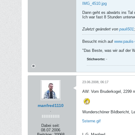
IMG_4510.jpg
Dann geht es abwärts ins Tal 
Ich war fast 8 Stunden unter
Zuletzt geändert von
pauli501
Besucht mich auf
www.paulis-
"Das Beste, was wir auf der We
Stichworte:
-
23.06.2008, 06:17
AW: Vom Bruderkogel, 2299 m
manfred1110
.
Wunderschöner Bildbericht, L
5sterne.gif
Dabei seit:
08.07.2006
Beiträge:
20068
L.G. Manfred