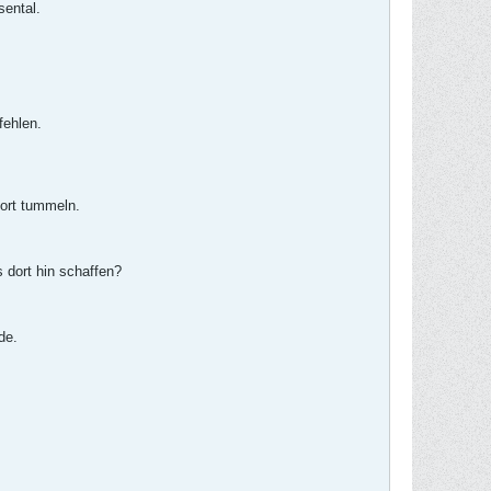
sental.
fehlen.
dort tummeln.
 dort hin schaffen?
de.