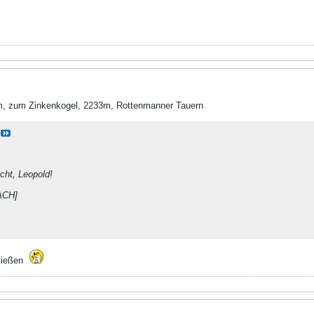
, zum Zinkenkogel, 2233m, Rottenmanner Tauern
cht, Leopold!
ACH]
ließen