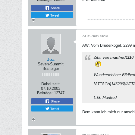
Share
Tweet
23.06.2008, 06:31
AW: Vom Bruderkogel, 2299 m
Zitat von
manfred1110
Joa
Seven-Summit
Besteiger
Wunderschöner Bildberi
Dabei seit:
[ATTACH]146296[/ATT
07.10.2003
Beiträge:
12747
L.G. Manfred
Share
Tweet
Dem kann ich mich nur ansch