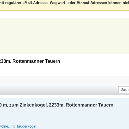
it regulärer eMail-Adresse, Wegwerf- oder Einmal-Adressen können nich
2233m, Rottenmanner Tauern
9 m, zum Zinkenkogel, 2233m, Rottenmanner Tauern
owthre...ht=bruderkogel