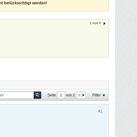
t berücksichtigt werden!
1 von 4
Seite
von
2
Filter
#1