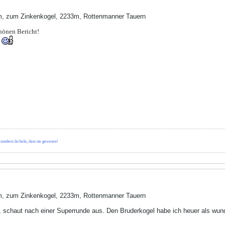
, zum Zinkenkogel, 2233m, Rottenmanner Tauern
hönen Bericht!
d
 sondern lächeln, dass sie gewesen!
, zum Zinkenkogel, 2233m, Rottenmanner Tauern
r, schaut nach einer Superrunde aus. Den Bruderkogel habe ich heuer als wunde