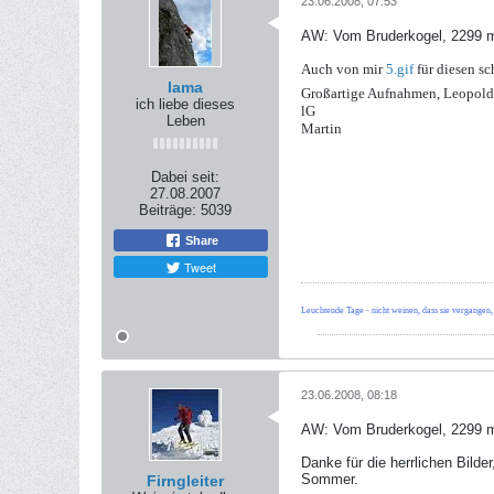
23.06.2008, 07:53
AW: Vom Bruderkogel, 2299 m
Auch von mir
5.gif
für diesen sc
lama
Großartige Aufnahmen, Leopol
ich liebe dieses
lG
Leben
Martin
Dabei seit:
27.08.2007
Beiträge:
5039
Share
Tweet
Leuchtende Tage - nicht weinen, dass sie vergangen,
23.06.2008, 08:18
AW: Vom Bruderkogel, 2299 m
Danke für die herrlichen Bilde
Sommer.
Firngleiter