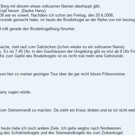
n Berg mit diesem etwas seltsamen Namen überhaupt gibt.
 Kopf herum. (Danke Harry).
8 war es soweit. Nachdem ich schon am Freitag, den 20.6.2008,
runde gemacht habe, ist heute der Bruderkogel an der Reihe von mir bestie
d rollt gerade den Bruderkogelhang hinunter.
 Sache, steil rauf zum Salzlecken (schon wieder so ein seltsamer Name).
ck. Es ist 7.45 Uhr, in den Gasthäusern der Umgebung gibt es erst ab 8 Uhr Fr
 Bis zum Gipfel des Bruderkogels ist es nicht mal mehr eine Gehstunde.
on hier zu meiner gestrigen Tour über die gar nicht bösen Pölsensteine.
arry sagen würde.
zum Steinermandl zu machen. Da steht ein Kreuz drüben und es ist nicht weit
 heute habe ich noch andere Ziele. Ich gehe weglos nach Nordwesten.
tung des Schüttnerkogels und des Steinwandkogels bis zum Zinkenkogel.