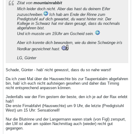
Zitat von
mountainrabbit
Mich leider doch nicht. Aber das hast du deinem Eifer
zuzuschreiben.
Ich hab am Ende der Rinne zum
Predigtstuhl auf dich gewartet, du warst hinter mir. Der
Kollege in Schwarz hat mir dann gesagt, dass du nochmals
abgefahren bist.
Und ich musste um 15Uhr am Gscheid sein.
Aber ich konnte dich bewundern, wie du deine Schwünge in's
Nordkar gezeichnet hast.
LG, Günter
Schade, Günter - hab' nicht gewusst, dass du so nahe warst!
Da ich zwei Mal über die Hauswechte bis zur Taupentalalm abgefahren
bin, hab' ich euch nicht aufsteigen gesehen und daher das Timing
nicht entsprechend anpassen können.
Jedenfalls war der Firn gestern der beste, den ich je auf der Rax erlebt
hab'!
Die erste Firnabfahrt (Hauswechte) um 9 Uhr, die letzte (Predigtstuhl
West) um 15 Uhr: Sensationell!
Nur die Blutrinne und der Langermann waren stark (von Figl) zerspurt,
der LM ist aber am späten Nachmittag auch (wieder) recht gut
gegangen.