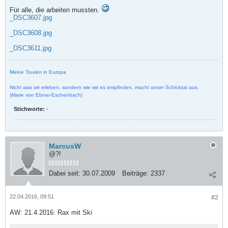
Für alle, die arbeiten mussten.
_DSC3607.jpg
_DSC3608.jpg
_DSC3611.jpg
Meine Touren in Europa
Nicht was wir erleben, sondern wie wir es empfinden, macht unser Schicksal aus.
(Marie von Ebner-Eschenbach)
Stichworte:
-
MarcusW
@?!
Dabei seit:
30.07.2009
Beiträge:
2337
22.04.2016, 09:51
#2
AW: 21.4.2016: Rax mit Ski