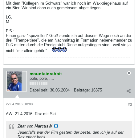
Mit dem "Kollegen im Schwarz" war ich noch im Waxxriegelhaus auf
ein Bier. Wir sind dann auch gemeinsam abgestiegen.
LG,
M
P.S.:
Einen ganz "speziellen" Gruß sende ich auf diesem Wege noch an die
drei "Trampeltiere", die am Nachmittag in Formation nebeneimander zu
Fuß mitten durch die Predigtstuhl-Rinne aufgestiegen sind - weil sie ja
nicht "mir allein gehört"...
mountainrabbit
pole, pole, ....
Dabei seit:
30.06.2004
Beiträge:
16375
22.04.2016, 10:00
#3
AW: 21.4.2016: Rax mit Ski
Zitat von
MarcusW
Jedenfalls war der Firn gestern der beste, den ich je auf der
Rax erlebt hab'!