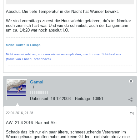
Absolut. Die tiefe Temperatur in der Nacht hat Wunder bewirkt.
Wir sind vormittags zuerst die Hauswächte gefahren, da's im Nordkar
noch ziemlich hart war. Und wie du schreibst, auch der Langermann
um ca. 14:20 war noch absolut i.O.
Meine Touren in Europa
Nicht was wir erleben, sondern wie wir es empfinden, macht unser Schicksal aus.
(Marie von Ebner-Eschenbach)
Gamsi
:-)
Dabei seit:
18.12.2003
Beiträge:
10851
22.04.2016, 21:28
#4
AW: 21.4.2016: Rax mit Ski
Schade das ich nur ein paar ältere, schneesuchende Veteranen im
Waxriegelhaus geroffen habe und keine GT-ler... nichtsdetotrotz eine