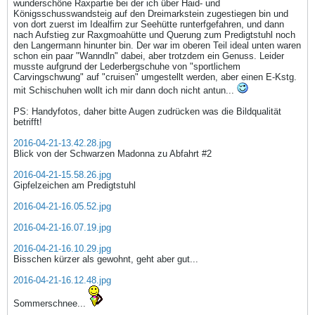
wunderschöne Raxpartie bei der ich über Haid- und
Königsschusswandsteig auf den Dreimarkstein zugestiegen bin und
von dort zuerst im Idealfirn zur Seehütte runterfgefahren, und dann
nach Aufstieg zur Raxgmoahütte und Querung zum Predigtstuhl noch
den Langermann hinunter bin. Der war im oberen Teil ideal unten waren
schon ein paar "Wanndln" dabei, aber trotzdem ein Genuss. Leider
musste aufgrund der Lederbergschuhe von "sportlichem
Carvingschwung" auf "cruisen" umgestellt werden, aber einen E-Kstg.
mit Schischuhen wollt ich mir dann doch nicht antun...
PS: Handyfotos, daher bitte Augen zudrücken was die Bildqualität
betrifft!
2016-04-21-13.42.28.jpg
Blick von der Schwarzen Madonna zu Abfahrt #2
2016-04-21-15.58.26.jpg
Gipfelzeichen am Predigtstuhl
2016-04-21-16.05.52.jpg
2016-04-21-16.07.19.jpg
2016-04-21-16.10.29.jpg
Bisschen kürzer als gewohnt, geht aber gut...
2016-04-21-16.12.48.jpg
Sommerschnee...