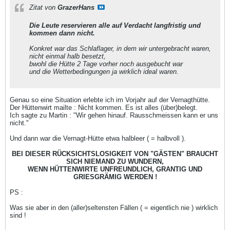
Zitat von
GrazerHans
Die Leute reservieren alle auf Verdacht langfristig und
kommen dann nicht.
Konkret war das Schlaflager, in dem wir untergebracht waren,
nicht einmal halb besetzt,
bwohl die Hütte 2 Tage vorher noch ausgebucht war
und die Wetterbedingungen ja wirklich ideal waren.
Genau so eine Situation erlebte ich im Vorjahr auf der Vernagthütte.
Der Hüttenwirt mailte : Nicht kommen. Es ist alles (über)belegt.
Ich sagte zu Martin : "Wir gehen hinauf. Rausschmeissen kann er uns
nicht."
Und dann war die Vernagt-Hütte etwa halbleer ( = halbvoll ).
BEI DIESER RÜCKSICHTSLOSIGKEIT VON "GÄSTEN" BRAUCHT
SICH NIEMAND ZU WUNDERN,
WENN HÜTTENWIRTE UNFREUNDLICH, GRANTIG UND
GRIESGRÄMIG WERDEN !
PS :
Was sie aber in den (aller)seltensten Fällen ( = eigentlich nie ) wirklich
sind !