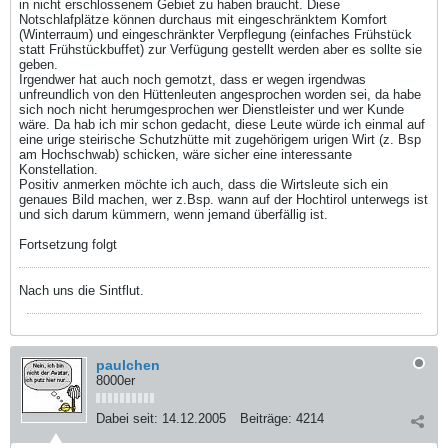
in nicht erschlossenem Gebiet zu haben braucht. Diese
Notschlafplätze können durchaus mit eingeschränktem Komfort
(Winterraum) und eingeschränkter Verpflegung (einfaches Frühstück
statt Frühstückbuffet) zur Verfügung gestellt werden aber es sollte sie
geben.
Irgendwer hat auch noch gemotzt, dass er wegen irgendwas
unfreundlich von den Hüttenleuten angesprochen worden sei, da habe
sich noch nicht herumgesprochen wer Dienstleister und wer Kunde
wäre. Da hab ich mir schon gedacht, diese Leute würde ich einmal auf
eine urige steirische Schutzhütte mit zugehörigem urigen Wirt (z. Bsp
am Hochschwab) schicken, wäre sicher eine interessante
Konstellation.
Positiv anmerken möchte ich auch, dass die Wirtsleute sich ein
genaues Bild machen, wer z.Bsp. wann auf der Hochtirol unterwegs ist
und sich darum kümmern, wenn jemand überfällig ist.
Fortsetzung folgt
Nach uns die Sintflut.
paulchen
8000er
Dabei seit:
14.12.2005
Beiträge:
4214