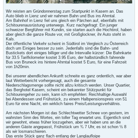
Wir reisten am Gründonnerstag zum Startpunkt in Kasern an. Das
Auto blieb in Lienz und wir nahmen Bahn und Bus ins Ahrntal.
Am Bahnhof in Lienz fiel uns gleich ein Pärchen auf, ebenfalls mit
Schitourenausrüstung unterwegs. Kurz nachgefragt: Ein junger
schweizer Bergführer mit Kundin, sie starten auch die Hochtirol, haben
aber gleich die ganze Route vor, mit Großglockner, ihr Auto steht in
Kals.
Der öffentliche Verkehr scheint in Südtirol im Vergleich zu Österreich
doch um Einiges besser zu sein. Jedenfalls sind die Bahn- und
Bustickets dort einiges billiger und die Intervalle kürzer: Die Bahnkarte
für 33.5 Tarifkilometer kostet 3.95 Euro, der halbstündlich fahrende
Bus von Bruneck ins hintere Ahrntal kostet 5 Euro, für eine Fahrzeit
von 1h20min.
Bei unserer abendlichen Ankunft schneite es ganz ordentlich, war aber
laut Wetterbericht vorhergesagt, auch die gesamte
Niederschlagsmenge sollte nicht allzu kritisch werden. Unser Quartier,
das Berghotel Kasern, scheint ein bekannter Stützpunkt für
Schitourengeher zu sein, kann ich empfehlen: Reichhaltige Auswahl
bei Abendessen und Frühstück, zu einem Halbpensionspreis von 51
Euro für eine Nacht, ein wirklich faires Preis/Leistungsverhältnis.
Am nächsten Morgen ist das Schlechtwetter Schnee von gestern, im
wahrsten Sinn des Wortes, ein toller Tag erwartet uns. Eigentlich sind
wir gewohnt, etwas früher loszugehen, aber wir haben uns an die
anderen Gäste angepasst, Frühstück um ¾ 7 Uhr, es ist schon ½ 8
als wir losmarschieren.
Das erste Stück ganz flach entlang der Langlaufloipe