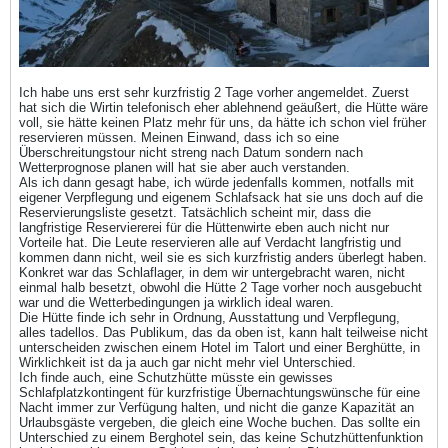
Ich habe uns erst sehr kurzfristig 2 Tage vorher angemeldet. Zuerst
hat sich die Wirtin telefonisch eher ablehnend geäußert, die Hütte wäre
voll, sie hätte keinen Platz mehr für uns, da hätte ich schon viel früher
reservieren müssen. Meinen Einwand, dass ich so eine
Überschreitungstour nicht streng nach Datum sondern nach
Wetterprognose planen will hat sie aber auch verstanden.
Als ich dann gesagt habe, ich würde jedenfalls kommen, notfalls mit
eigener Verpflegung und eigenem Schlafsack hat sie uns doch auf die
Reservierungsliste gesetzt. Tatsächlich scheint mir, dass die
langfristige Reserviererei für die Hüttenwirte eben auch nicht nur
Vorteile hat. Die Leute reservieren alle auf Verdacht langfristig und
kommen dann nicht, weil sie es sich kurzfristig anders überlegt haben.
Konkret war das Schlaflager, in dem wir untergebracht waren, nicht
einmal halb besetzt, obwohl die Hütte 2 Tage vorher noch ausgebucht
war und die Wetterbedingungen ja wirklich ideal waren.
Die Hütte finde ich sehr in Ordnung, Ausstattung und Verpflegung,
alles tadellos. Das Publikum, das da oben ist, kann halt teilweise nicht
unterscheiden zwischen einem Hotel im Talort und einer Berghütte, in
Wirklichkeit ist da ja auch gar nicht mehr viel Unterschied.
Ich finde auch, eine Schutzhütte müsste ein gewisses
Schlafplatzkontingent für kurzfristige Übernachtungswünsche für eine
Nacht immer zur Verfügung halten, und nicht die ganze Kapazität an
Urlaubsgäste vergeben, die gleich eine Woche buchen. Das sollte ein
Unterschied zu einem Berghotel sein, das keine Schutzhüttenfunktion