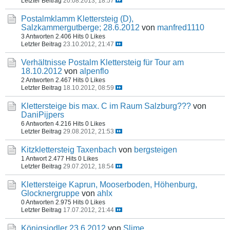
Letzter Beitrag
20.08.2013, 18:57
Postalmklamm Klettersteig (D),
Salzkammergutberge; 28.6.2012
von
manfred1110
3 Antworten
2.406 Hits
0 Likes
Letzter Beitrag
23.10.2012, 21:47
Verhältnisse Postalm Klettersteig für Tour am
18.10.2012
von
alpenflo
2 Antworten
2.467 Hits
0 Likes
Letzter Beitrag
18.10.2012, 08:59
Klettersteige bis max. C im Raum Salzburg???
von
DaniPijpers
6 Antworten
4.216 Hits
0 Likes
Letzter Beitrag
29.08.2012, 21:53
Kitzklettersteig Taxenbach
von
bergsteigen
1 Antwort
2.477 Hits
0 Likes
Letzter Beitrag
29.07.2012, 18:54
Klettersteige Kaprun, Mooserboden, Höhenburg,
Glocknergruppe
von
ahlx
0 Antworten
2.975 Hits
0 Likes
Letzter Beitrag
17.07.2012, 21:44
Königsjodler 23.6.2012
von
Slime