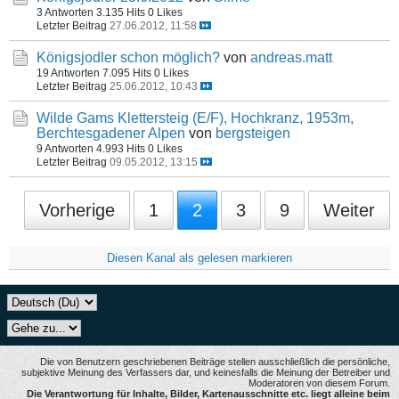
3 Antworten
3.135 Hits
0 Likes
Letzter Beitrag
27.06.2012, 11:58
Königsjodler schon möglich?
von
andreas.matt
19 Antworten
7.095 Hits
0 Likes
Letzter Beitrag
25.06.2012, 10:43
Wilde Gams Klettersteig (E/F), Hochkranz, 1953m,
Berchtesgadener Alpen
von
bergsteigen
9 Antworten
4.993 Hits
0 Likes
Letzter Beitrag
09.05.2012, 13:15
Vorherige
1
2
3
9
Weiter
Diesen Kanal als gelesen markieren
Die von Benutzern geschriebenen Beiträge stellen ausschließlich die persönliche,
subjektive Meinung des Verfassers dar, und keinesfalls die Meinung der Betreiber und
Moderatoren von diesem Forum.
Die Verantwortung für Inhalte, Bilder, Kartenausschnitte etc. liegt alleine beim