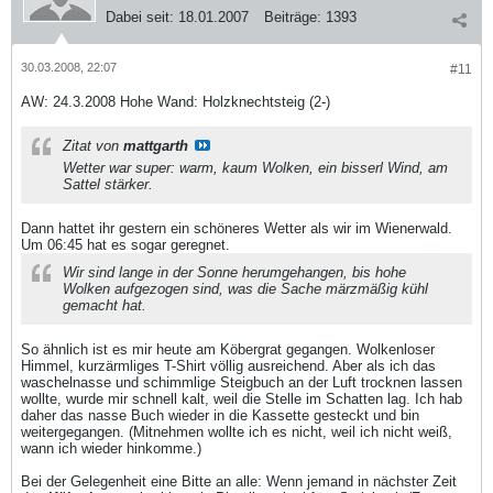
Dabei seit:
18.01.2007
Beiträge:
1393
30.03.2008, 22:07
#11
AW: 24.3.2008 Hohe Wand: Holzknechtsteig (2-)
Zitat von
mattgarth
Wetter war super: warm, kaum Wolken, ein bisserl Wind, am
Sattel stärker.
Dann hattet ihr gestern ein schöneres Wetter als wir im Wienerwald.
Um 06:45 hat es sogar geregnet.
Wir sind lange in der Sonne herumgehangen, bis hohe
Wolken aufgezogen sind, was die Sache märzmäßig kühl
gemacht hat.
So ähnlich ist es mir heute am Köbergrat gegangen. Wolkenloser
Himmel, kurzärmliges T-Shirt völlig ausreichend. Aber als ich das
waschelnasse und schimmlige Steigbuch an der Luft trocknen lassen
wollte, wurde mir schnell kalt, weil die Stelle im Schatten lag. Ich hab
daher das nasse Buch wieder in die Kassette gesteckt und bin
weitergegangen. (Mitnehmen wollte ich es nicht, weil ich nicht weiß,
wann ich wieder hinkomme.)
Bei der Gelegenheit eine Bitte an alle: Wenn jemand in nächster Zeit