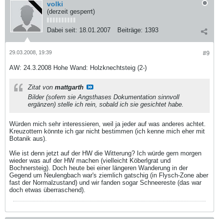
volki
(derzeit gesperrt)
Dabei seit:
18.01.2007
Beiträge:
1393
29.03.2008, 19:39
#9
AW: 24.3.2008 Hohe Wand: Holzknechtsteig (2-)
Zitat von
mattgarth
Bilder (sofern sie Angsthases Dokumentation sinnvoll
ergänzen) stelle ich rein, sobald ich sie gesichtet habe.
Würden mich sehr interessieren, weil ja jeder auf was anderes achtet.
Kreuzottern könnte ich gar nicht bestimmen (ich kenne mich eher mit
Botanik aus).
Wie ist denn jetzt auf der HW die Witterung? Ich würde gern morgen
wieder was auf der HW machen (vielleicht Köberlgrat und
Bochnersteig). Doch heute bei einer längeren Wanderung in der
Gegend um Neulengbach war's ziemlich gatschig (in Flysch-Zone aber
fast der Normalzustand) und wir fanden sogar Schneereste (das war
doch etwas überraschend).