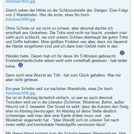
holzknecht03.jpg
Gleich neben der Höhle ist die Schlüsselstelle des Steiges: Eine Folge
von 2 Wandstufen. Hier die erste, etwa 3m hoch.
holzknecht04.jpg
Ohne Schnee ist sie nicht so schwer, aber diesmal dachte ich
ernsthaft ans Umkehren. Die Tritte sind nicht nur feucht, sondern man
sieht auch schlecht, wo sich unterm Schnee überhaupt die guten Tritte
und Griffe befinden. Mein größtes Problem war aber, dass mir dauernd
die Hände eingefroren sind und ich dann kein Gefühl mehr in den
Händen hatte. Darum hab ich für diese 3m 5 Minuten gebraucht.
Eiskletterhandschuhe wären wohl sehr vorteilhaft gewesen - hab leider
keine.
Dann noch eine Wurzel als Tritt - hat zum Glück gehalten. War mir
aber nicht geheuer.
Ein paar Schritte rauf zur nächsten Wandstufe, etwa 2m hoch.
holzknecht05.jpg
Sie ist im Aufstieg lächerlich einfach, so war es auch diesmal.
Trotzdem wird sie in der Literatur (Schirmer, Wisleitner, Behm, außer
Hösch) mit 2- bewertet. Der Grund ist wohl, dass die Autoren den Steig
eher im Abstieg bevorzugen. Im Abstieg ist diese Stelle deutlich
schwieriger, weil man über eine Kante drüber muss und - wie
Wisleitner angemerkt hat - "[das Wandl] sich im unteren Teil nach
innen wölbt und komfortable Henkelgriffe vermissen lässt".
Mit dieser Wand ersteigt man die Scharte hinterm Weningerturm. Hier