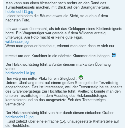
Man kann nun einen Abstecher nach rechts an den Rand des
Turmsteinkessels machen, mit Blick auf den Baumgartnerturm.
holzknecht11.jpg
Leider behindern die Bäume etwas die Sicht, so auch auf dem
nächsten Foto.
Ich war etwas überrascht, als ich das Geklapper eines Klettersteigsets
hörte. Ein Wagemutiger war gerade auf dem Wildenauersteig
unterwegs. Am Foto macht er keine gute Figur.
wildenauer.jpg
Wenn man genauer hinschaut, erkennt man aber, dass er sich nur
streckt um den Karabiner in die nächste Klammer einzuhängen.
Der Holzknechtsteig führt an/unter diesem markanten Überhang
vorbei.
holzknecht11a.jpg
Hier wäre ein netter Platz für ein Steigbuch.
Unterm Überhang steht auf einem großen Stein gelb der Terzettsteig
angeschrieben. Das ist interessant, weil der Terzettsteig heute jenseits
des Grafenbergsteigs zur Hochfläche führt. Vielleicht könnte man den
unteren Terzettsteig mit dem Ausstieg des Holzknechtsteiges
kombinieren und so das ausgesetzte Eck des Terzettsteiges
vermeiden?
Der Holzknechtsteig führt von hier durch diesen einfachen Graben...
holzknecht12.jpg
...und zuletzt über eine einfache (1-), unausgesetzte Kletterstelle auf
die Hochfäche.