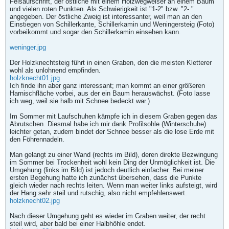
Felsaufschrift, der östliche mit einem Holzwegweiser an einem Baum
und vielen roten Punkten. Als Schwierigkeit ist "1-2" bzw. "2- "
angegeben. Der östliche Zweig ist interessanter, weil man an den
Einstiegen von Schillerkante, Schillerkamin und Weningersteig (Foto)
vorbeikommt und sogar den Schillerkamin einsehen kann.
weninger.jpg
Der Holzknechtsteig führt in einen Graben, den die meisten Kletterer
wohl als unlohnend empfinden.
holzknecht01.jpg
Ich finde ihn aber ganz interessant; man kommt an einer größeren
Harnischfläche vorbei, aus der ein Baum herauswächst. (Foto lasse
ich weg, weil sie halb mit Schnee bedeckt war.)
Im Sommer mit Laufschuhen kämpfe ich in diesem Graben gegen das
Abrutschen. Diesmal habe ich mir dank Profilsohle (Winterschuhe)
leichter getan, zudem bindet der Schnee besser als die lose Erde mit
den Föhrennadeln.
Man gelangt zu einer Wand (rechts im Bild), deren direkte Bezwingung
im Sommer bei Trockenheit wohl kein Ding der Unmöglichkeit ist. Die
Umgehung (links im Bild) ist jedoch deutlich einfacher. Bei meiner
ersten Begehung hatte ich zunächst übersehen, dass die Punkte
gleich wieder nach rechts leiten. Wenn man weiter links aufsteigt, wird
der Hang sehr steil und rutschig, also nicht empfehlenswert.
holzknecht02.jpg
Nach dieser Umgehung geht es wieder im Graben weiter, der recht
steil wird, aber bald bei einer Halbhöhle endet.