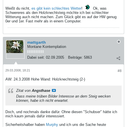
Weißt du nicht,
es gibt kein schlechtes Wetter
!
Ok, was
Schwereres als den Holzknechtsteig möchte ich bei schlechter
Witterung auch nicht machen. Zum Glück gibt es auf der HW genug
0er und 1er. Fast mehr als in einem Computer.
mattgarth
Montane Kontemplation
Dabei seit:
02.09.2005
Beiträge:
5863
29.03.2008, 18:21
#8
AW: 24.3.2008 Hohe Wand: Holzknechtsteig (2-)
Zitat von
Angsthase
Dass meine trüben Bilder Interesse an dem Steig wecken
können, habe ich nicht erwartet.
Doch, und nochmals danke dafür. Ohne diesen "Schubser" hätte ich
mich kaum jemals dafür interessiert.
Sicherheitshalber haben
Murphy
und ich uns die Sache heute