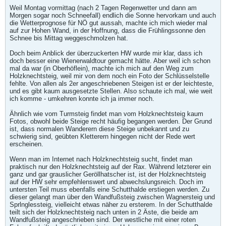
Weil Montag vormittag (nach 2 Tagen Regenwetter und dann am
Morgen sogar noch Schneefall) endlich die Sonne hervorkam und auch
die Wetterprognose für NÖ gut aussah, machte ich mich wieder mal
auf zur Hohen Wand, in der Hoffnung, dass die Frühlingssonne den
Schnee bis Mittag weggeschmolzen hat.
Doch beim Anblick der überzuckerten HW wurde mir klar, dass ich
doch besser eine Wienerwaldtour gemacht hätte. Aber weil ich schon
mal da war (in Oberhöflein), machte ich mich auf den Weg zum
Holzknechtsteig, weil mir von dem noch ein Foto der Schlüsselstelle
fehlte. Von allen als 2er angeschriebenen Steigen ist er der leichteste,
und es gibt kaum ausgesetzte Stellen. Also schaute ich mal, wie weit
ich komme - umkehren konnte ich ja immer noch.
Ähnlich wie vom Turmsteig findet man vom Holzknechtsteig kaum
Fotos, obwohl beide Steige recht häufig begangen werden. Der Grund
ist, dass normalen Wanderern diese Steige unbekannt und zu
schwierig sind, geübten Kletterern hingegen nicht der Rede wert
erscheinen.
Wenn man im Internet nach Holzknechtsteig sucht, findet man
praktisch nur den Holzknechtsteig auf der Rax. Während letzterer ein
ganz und gar grauslicher Geröllhatscher ist, ist der Holzknechtsteig
auf der HW sehr empfehlenswert und abwechslungsreich. Doch im
untersten Teil muss ebenfalls eine Schutthalde erstiegen werden. Zu
dieser gelangt man über den Wandfußsteig zwischen Wagnersteig und
Sprlnglessteig, vielleicht etwas näher zu ersterem. In der Schutthalde
teilt sich der Holzknechtsteig nach unten in 2 Äste, die beide am
Wandfußsteig angeschrieben sind. Der westliche mit einer roten