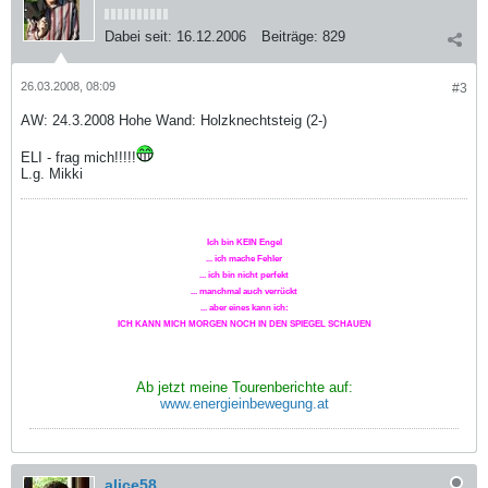
Dabei seit:
16.12.2006
Beiträge:
829
26.03.2008, 08:09
#3
AW: 24.3.2008 Hohe Wand: Holzknechtsteig (2-)
ELI - frag mich!!!!!
L.g. Mikki
Ich bin KEIN Engel
... ich mache Fehler
... ich bin nicht perfekt
... manchmal auch verrückt
... aber eines kann ich:
ICH KANN MICH MORGEN NOCH IN DEN SPIEGEL SCHAUEN
Ab jetzt meine Tourenberichte auf:
www.energieinbewegung.at
alice58