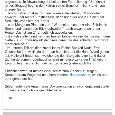
angesehen. In Abwandlung der bekannten Formulierung: "Schönheit
[eines Steiges] liegt in den Füßen seiner Begeher". Hier + und - aus
unserer Sicht:
+ landschaftlich hat es dort einige reizende Stellen, zB (wie oben
erwähnt), der rechte Einstiegsast, dann noch der obere Bereich der
Schlucht, vor allem der Sattel
+ eine Menge an Platzerln zum "Wir hocken uns jetzt eine Zeit in die
Sonne und lassen den Blick schweifen", auch etwas abseits der
Route. Das ist am 24.3. natürlich ausgefallen.
+ die Felsstellen sind nett (am besten fanden wir die Rampe nach dem
Sattel); zur Schweirigkeit: der Kreis derer, die das schaffen, wird wohl
recht groß sein
- im unteren Teil deutlich zuviel loses Steine-Bockerl-Nadel-Erde-
Geschiebe (ich weiß: da darf man halt nicht auf die Hohe Wand gehen
...); vielleicht finden sich welche, die den Steig absteigen und dabei
tüchtig abräumen; überhaupt scheint mir diese Ecke der H.W. durch
Erosion letzthin ziemlich gelitten zu haben (siehe auch
hier
).
Erwähnenswert ist (neben einer selbst zum Zischen zu trägen
Kreuzotter am Weg) das neuübernommene
Hubertushaus
, wo es uns
sehr gemundet hat.
Bilder (sofern sie Angsthases Dokumentation sinnvoll ergänzen) stelle
ich rein, sobald ich sie gesichtet habe.
++m