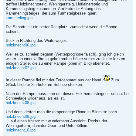
treffen Holzknechtsteig, Weningersteig, Höfleinersteig und
Kammerlingsteig zusammen. Am Foto der Anfang des
Kammerlingsteiges, der zum Turmsteigkessel quert.
kammerling.jpg
Die Scharte ist ein netter Rastplatz, zumindest wenn die Sonne
scheint.
Blick in Richtung des Weiterweges
holzknecht06.jpg
Weil es zu scheien begann (Wetterprognose falsch), ging ich gleich
weiter: an einer U-förmig gekrümmten Föhre vorbei zu dieser kurzen
erdigen Stelle, die zu einer Rampe (oben im Bild) überleitet.
holzknecht07.jpg
In dieser Rampe fiel mir der Fotoapparat aus der Hand.
Zum
Glück blieb er 2m tiefer im Schnee stecken.
Nach der Rampe muss man um dieses Eck herumsteigen - schaut bei
Schneelage wilder aus, als es ist.
holzknecht08.jpg
Und dann klettert man die rampenartige Rinne in Bildmitte hoch...
holzknecht09.jpg
... auf einen Absatz mit wunderbarer Aussicht. Rechts der
Weningerturm, dahinter Ober- und Unterhöflein.
holzknecht10.jpg