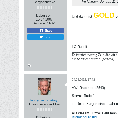
Im Namen, der aus 11 B
Bergschnecke
GOLD
Dabei seit:
Und damit ist
v
15.07.2007
Beiträge:
16826
Share
Tweet
LG Rudolf
_________________________
Es ist nicht wenig Zeit, die wir h
die wir nicht nutzen. (Seneca)
04.04.2016, 17:42
AW: Ratehütte (2549)
Servus Rudolf,
fuzzy_von_steyr
ist Deine Burg in einem Jahr 
Praktizierender Opa
Auf diesem Fuzzel sieht man s
Brandenburg.jpg
Dabei seit: