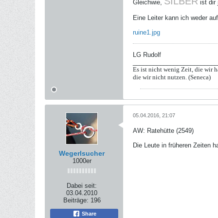
SILBER
Gleichwie,
ist dir
Eine Leiter kann ich weder au
ruine1.jpg
LG Rudolf
_________________________
Es ist nicht wenig Zeit, die wir h
die wir nicht nutzen. (Seneca)
05.04.2016, 21:07
AW: Ratehütte (2549)
Die Leute in früheren Zeiten 
Wegerlsucher
1000er
Dabei seit:
03.04.2010
Beiträge:
196
Share