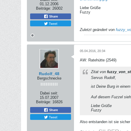
01.12.2006
Liebe Grüße
Beiträge:
26002
Fuzzy
Share
Tweet
Zuletzt geändert von
fuzzy_vo
05.04.2016, 20:34
AW: Ratehütte (2549)
Zitat von
fuzzy_von_st
Rudolf_48
Servus Rudolf,
Bergschnecke
ist Deine Burg in einem
Dabei seit:
Auf diesem Fuzzel sieh
15.07.2007
Beiträge:
16826
Liebe Grüße
Fuzzy
Share
Tweet
Also entstanden ist sie siche