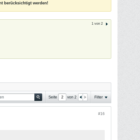
t berücksichtigt werden!
1 von 2
Seite
von
2
Filter
#16