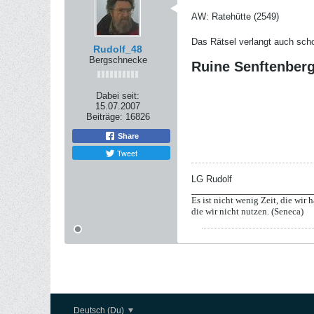
AW: Ratehütte (2549)
Das Rätsel verlangt auch sch
Rudolf_48
Bergschnecke
Ruine Senftenberg
Dabei seit:
15.07.2007
Beiträge:
16826
Share
Tweet
LG Rudolf
_________________________
Es ist nicht wenig Zeit, die wir h
die wir nicht nutzen. (Seneca)
Deutsch (Du)