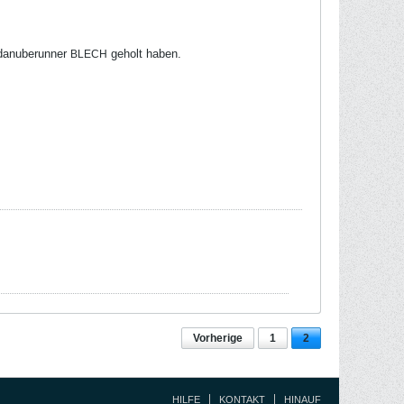
danuberunner
geholt haben.
BLECH
Vorherige
1
2
HILFE
KONTAKT
HINAUF