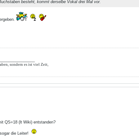
uchstaben besteht, kommt derselbe Vokal drei Mal vor.
ergeben.
________________
aben, sondern es ist viel Zeit,
mit QS=18 (lt Wiki) entstanden?
ogar die Leiter!