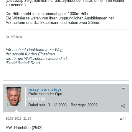
(Die AMap zeigt nämlich nur das Symbol der Hütte, ohne ihren Namen
zu nennen.)
Die Hütte steht in nicht einmal ganz 1000m Höhe.
Die Wirtsleute waren von ihren ursprünglichen Ausbildungen her
Arzthelferin und Bankkaufmann und haben zwei Söhne.
Lg, Wolfgang
Für mich ist Dankbarkeit ein Weg,
der sowohl für den Einzelnen
wie für die Welt zukunftsweisend ist.
(David Steindl-Rast)
fuzzy_von_steyr
Praktizierender Opa
Dabei seit:
01.12.2006
Beiträge:
26002
10.03.2016, 21:56
#22
AW: Ratehütte (2543)