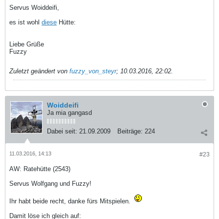
Servus Woiddeifi,
es ist wohl
diese
Hütte:
Liebe Grüße
Fuzzy
Zuletzt geändert von
fuzzy_von_steyr
;
10.03.2016, 22:02
.
Woiddeifi
Ja mia gangasd
Dabei seit:
21.09.2009
Beiträge:
224
11.03.2016, 14:13
#23
AW: Ratehütte (2543)
Servus Wolfgang und Fuzzy!
Ihr habt beide recht, danke fürs Mitspielen.
Damit löse ich gleich auf: