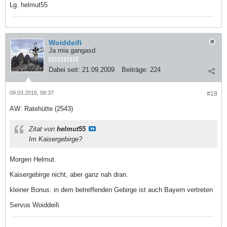
Lg. helmut55
Woiddeifi
Ja mia gangasd
Dabei seit:
21.09.2009
Beiträge:
224
09.03.2016, 08:37
#18
AW: Ratehütte (2543)
Zitat von
helmut55
Im Kaisergebirge?
Morgen Helmut.
Kaisergebirge nicht, aber ganz nah dran.
kleiner Bonus: in dem betreffenden Gebirge ist auch Bayern vertreten
Servus Woiddeifi