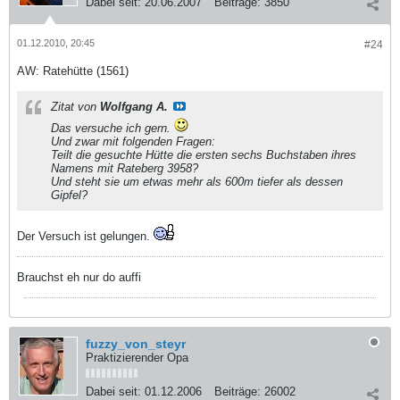
Dabei seit:
20.06.2007
Beiträge:
3850
01.12.2010, 20:45
#24
AW: Ratehütte (1561)
Zitat von
Wolfgang A.
Das versuche ich gern.
Und zwar mit folgenden Fragen:
Teilt die gesuchte Hütte die ersten sechs Buchstaben ihres
Namens mit Rateberg 3958?
Und steht sie um etwas mehr als 600m tiefer als dessen
Gipfel?
Der Versuch ist gelungen.
Brauchst eh nur do auffi
fuzzy_von_steyr
Praktizierender Opa
Dabei seit:
01.12.2006
Beiträge:
26002