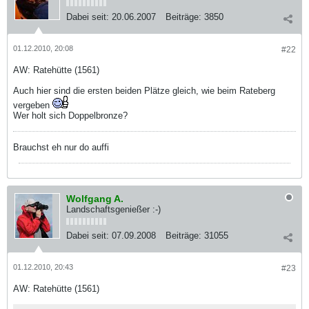
Dabei seit:
20.06.2007
Beiträge:
3850
01.12.2010, 20:08
#22
AW: Ratehütte (1561)
Auch hier sind die ersten beiden Plätze gleich, wie beim Rateberg
vergeben
Wer holt sich Doppelbronze?
Brauchst eh nur do auffi
Wolfgang A.
Landschaftsgenießer :-)
Dabei seit:
07.09.2008
Beiträge:
31055
01.12.2010, 20:43
#23
AW: Ratehütte (1561)