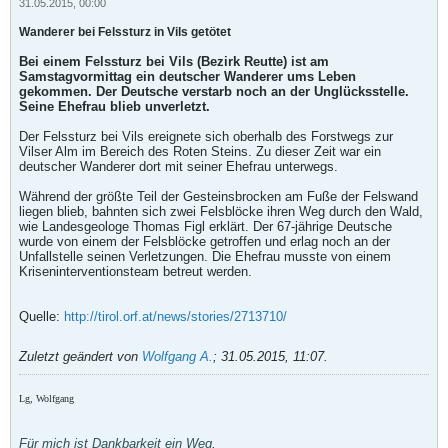
31.05.2015, 00:00
Wanderer bei Felssturz in Vils getötet
Bei einem Felssturz bei Vils (Bezirk Reutte) ist am
Samstagvormittag ein deutscher Wanderer ums Leben
gekommen. Der Deutsche verstarb noch an der Unglücksstelle.
Seine Ehefrau blieb unverletzt.
Der Felssturz bei Vils ereignete sich oberhalb des Forstwegs zur
Vilser Alm im Bereich des Roten Steins. Zu dieser Zeit war ein
deutscher Wanderer dort mit seiner Ehefrau unterwegs.
Während der größte Teil der Gesteinsbrocken am Fuße der Felswand
liegen blieb, bahnten sich zwei Felsblöcke ihren Weg durch den Wald,
wie Landesgeologe Thomas Figl erklärt. Der 67-jährige Deutsche
wurde von einem der Felsblöcke getroffen und erlag noch an der
Unfallstelle seinen Verletzungen. Die Ehefrau musste von einem
Kriseninterventionsteam betreut werden.
Quelle:
http://tirol.orf.at/news/stories/2713710/
Zuletzt geändert von
Wolfgang A.
;
31.05.2015, 11:07
.
Lg, Wolfgang
Für mich ist Dankbarkeit ein Weg,