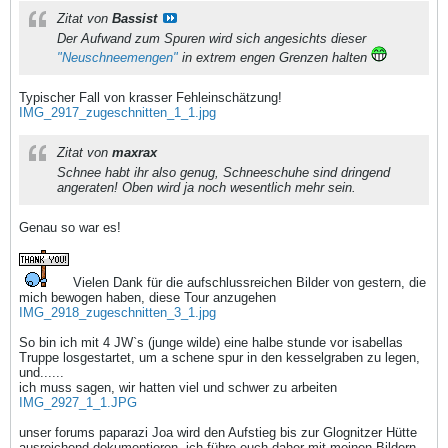
Zitat von
Bassist
Der Aufwand zum Spuren wird sich angesichts dieser
"Neuschneemengen"
in extrem engen Grenzen halten
Typischer Fall von krasser Fehleinschätzung!
IMG_2917_zugeschnitten_1_1.jpg
Zitat von
maxrax
Schnee habt ihr also genug, Schneeschuhe sind dringend
angeraten! Oben wird ja noch wesentlich mehr sein.
Genau so war es!
Vielen Dank für die aufschlussreichen Bilder von gestern, die
mich bewogen haben, diese Tour anzugehen
IMG_2918_zugeschnitten_3_1.jpg
So bin ich mit 4 JW`s (junge wilde) eine halbe stunde vor isabellas
Truppe losgestartet, um a schene spur in den kesselgraben zu legen,
und......
ich muss sagen, wir hatten viel und schwer zu arbeiten
IMG_2927_1_1.JPG
unser forums paparazi Joa wird den Aufstieg bis zur Glognitzer Hütte
ausreichend dokumentieren, ich führe euch daher mit meinen Bildern