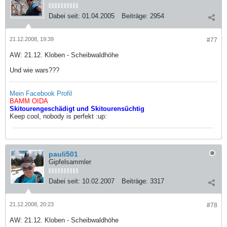
Dabei seit:
01.04.2005
Beiträge:
2954
21.12.2008, 19:39
#77
AW: 21.12. Kloben - Scheibwaldhöhe
Und wie wars???
Mein Facebook Profil
BAMM OIDA
Skitourengeschädigt und Skitourensüchtig
Keep cool, nobody is perfekt :up:
pauli501
Gipfelsammler
Dabei seit:
10.02.2007
Beiträge:
3317
21.12.2008, 20:23
#78
AW: 21.12. Kloben - Scheibwaldhöhe