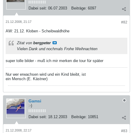
Dabei seit:
06.07.2003
Beiträge:
6097
21.12.2008, 21:17
#82
AW: 21.12. Kloben - Scheibwaldhöhe
Zitat von
bergpeter
Vielen Dank und nochmals Frohe Weihnachten
super tolle bilder - muß ich mir merken die tour für später
Nur wer erwachsen wird und ein Kind bleibt, ist
ein Mensch (E. Kästner)
Gamsi
:-)
Dabei seit:
18.12.2003
Beiträge:
10851
21.12.2008, 22:17
#83