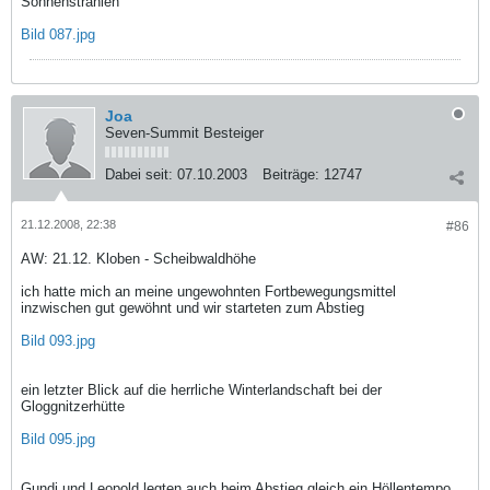
Sonnenstrahlen
Bild 087.jpg
Joa
Seven-Summit Besteiger
Dabei seit:
07.10.2003
Beiträge:
12747
21.12.2008, 22:38
#86
AW: 21.12. Kloben - Scheibwaldhöhe
ich hatte mich an meine ungewohnten Fortbewegungsmittel
inzwischen gut gewöhnt und wir starteten zum Abstieg
Bild 093.jpg
ein letzter Blick auf die herrliche Winterlandschaft bei der
Gloggnitzerhütte
Bild 095.jpg
Gundi und Leopold legten auch beim Abstieg gleich ein Höllentempo