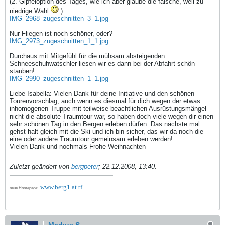
(2. Gipfeloption des Tages, wie ich aber glaube die falsche, weil zu
niedrige Wahl
)
IMG_2968_zugeschnitten_3_1.jpg
Nur Fliegen ist noch schöner, oder?
IMG_2973_zugeschnitten_1_1.jpg
Durchaus mit Mitgefühl für die mühsam absteigenden
Schneeschuhwatschler liesen wir es dann bei der Abfahrt schön
stauben!
IMG_2990_zugeschnitten_1_1.jpg
Liebe Isabella: Vielen Dank für deine Initiative und den schönen
Tourenvorschlag, auch wenn es diesmal für dich wegen der etwas
inhomogenen Truppe mit teilweise beachtlichen Ausrüstungsmängel
nicht die absolute Traumtour war, so haben doch viele wegen dir einen
sehr schönen Tag in den Bergen erleben dürfen. Das nächste mal
gehst halt gleich mit die Ski und ich bin sicher, das wir da noch die
eine oder andere Traumtour gemeinsam erleben werden!
Vielen Dank und nochmals Frohe Weihnachten
Zuletzt geändert von
bergpeter
;
22.12.2008, 13:40
.
www.berg1.at.tf
neue Homepage: