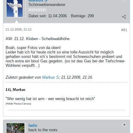
Markus S
Schönwetterwanderer
Dabei seit:
11.04.2006
Beiträge:
299
21.12.2008, 21:12
#81
AW: 21.12. Kloben - Scheibwaldhöhe
Boah, super Fotos von da oben!
Leider hab ich für heute nicht so eine tolle Aussicht für möglich
gehalten sonst hätt ich´s bestimmt mit Schneeschuhen probiert und
noch extra ein bissl Gas gegebm. (so ist das Gas bei der Tiefschnee-
Wühlerei verpufft...)
Zuletzt geändert von
Markus S
;
21.12.2008, 21:16
.
LG, Markus
"Wer wenig hat ist arm - wer wenig braucht ist reich"
(Hélder Pessoa Câmara)
lado
back to the roots