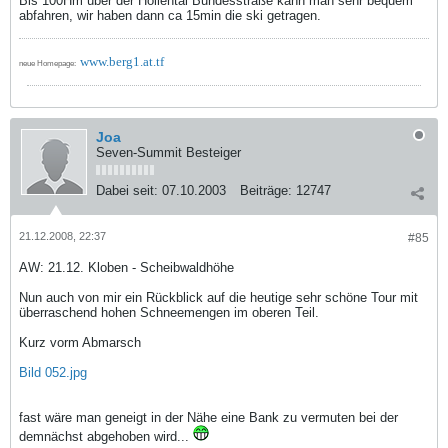
Bis 100Hm über der Höllental Bundesstraße kann man sehr bequem
abfahren, wir haben dann ca 15min die ski getragen.
www.berg1.at.tf
neue Homepage:
Joa
Seven-Summit Besteiger
Dabei seit:
07.10.2003
Beiträge:
12747
21.12.2008, 22:37
#85
AW: 21.12. Kloben - Scheibwaldhöhe
Nun auch von mir ein Rückblick auf die heutige sehr schöne Tour mit
überraschend hohen Schneemengen im oberen Teil.
Kurz vorm Abmarsch
Bild 052.jpg
fast wäre man geneigt in der Nähe eine Bank zu vermuten bei der
demnächst abgehoben wird...