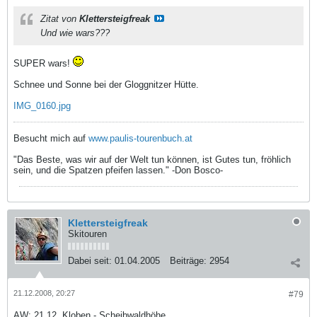
Zitat von
Klettersteigfreak
Und wie wars???
SUPER wars!
Schnee und Sonne bei der Gloggnitzer Hütte.
IMG_0160.jpg
Besucht mich auf
www.paulis-tourenbuch.at
"Das Beste, was wir auf der Welt tun können, ist Gutes tun, fröhlich
sein, und die Spatzen pfeifen lassen." -Don Bosco-
Klettersteigfreak
Skitouren
Dabei seit:
01.04.2005
Beiträge:
2954
21.12.2008, 20:27
#79
AW: 21.12. Kloben - Scheibwaldhöhe