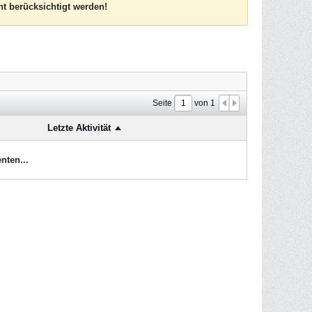
t berücksichtigt werden!
Seite
von
1
Letzte Aktivität
nten...