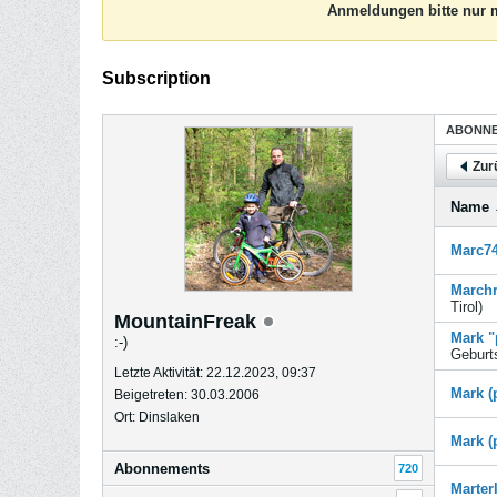
Anmeldungen bitte nur m
Subscription
ABONN
Zur
Name
Marc7
Marchr
Tirol
)
MountainFreak
Mark "
:-)
Geburt
Letzte Aktivität: 22.12.2023, 09:37
Mark (
Beigetreten: 30.03.2006
Ort: Dinslaken
Mark (
Abonnements
720
Marter