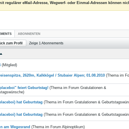
it regulärer eMail-Adresse, Wegwerf- oder Einmal-Adressen können nich
EMENTS
ABONNENTEN
ück zum Profil
Zeige
1
Abonnements
4
(Mitglied)
eisenspitze, 2620m, Kalkkögel / Stubaier Alpen; 01.08.2010
(Thema im F
placeboi" feiert Geburtstag!
(Thema im Forum
Gratulationen &
stagswünsche
)
placeboi) hat Geburtstag
(Thema im Forum
Gratulationen & Geburtstagswü
placeboi) hat Geburtstag
(Thema im Forum
Gratulationen & Geburtstagswü
ln am Wegesrand
(Thema im Forum
Alpinoptikum
)