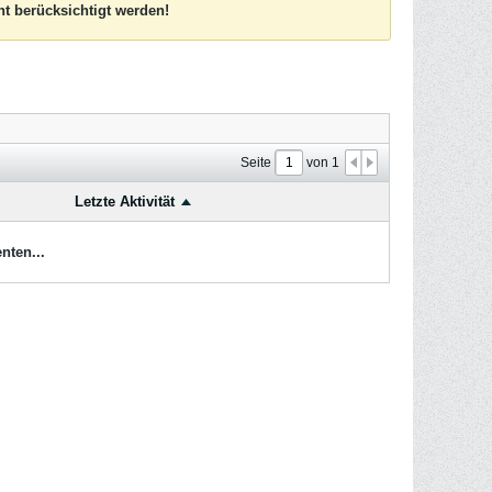
t berücksichtigt werden!
Seite
von
1
Letzte Aktivität
nten...